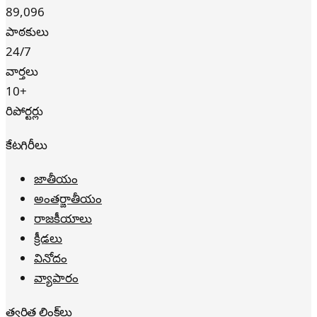
89,096
పాఠకులు
24/7
వార్తలు
10+
రిపోర్టర్లు
కేటగిరీలు
జాతీయం
అంతర్జాతీయం
రాజకీయాలు
క్రీడలు
వినోదం
వ్యాపారం
త్వరిత లింక్‌లు