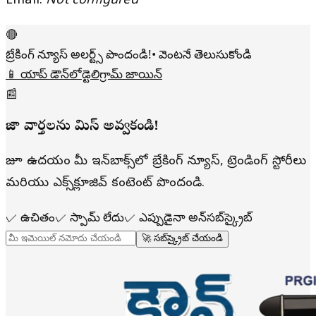
Email:
Not configured
🔴
బ్రేకింగ్ న్యూస్ అలర్ట్స్ పొందండి!
• వెంటనే తెలుసుకోండి
📱 యాప్ డౌన్‌లోడ్
టెలిగ్రామ్ జాయిన్
📰
తాజా వార్తలను మిస్ అవ్వకండి!
రోజూ ఉదయం మీ ఇన్‌బాక్స్‌లో బ్రేకింగ్ న్యూస్, ట్రెండింగ్ స్టోరీలు
మరియు ఎక్స్‌క్లూజివ్ కంటెంట్ పొందండి.
✓
ఉచితం
✓
స్పామ్ లేదు
✓
ఎప్పుడైనా అన్‌సబ్‌స్క్రైబ్
🚀 సబ్‌స్క్రైబ్ చేయండి