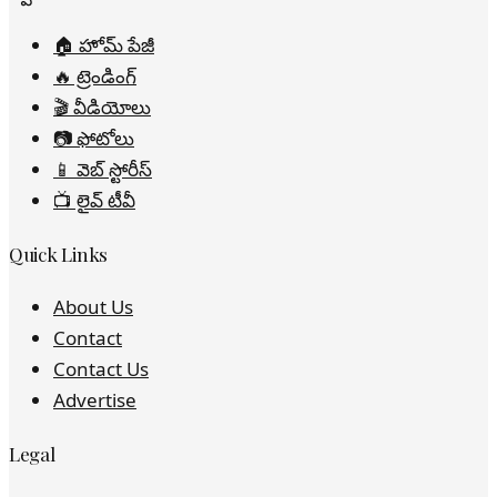
🏠 హోమ్ పేజీ
🔥 ట్రెండింగ్
🎬 వీడియోలు
📷 ఫోటోలు
📱 వెబ్ స్టోరీస్
📺 లైవ్ టీవీ
Quick Links
About Us
Contact
Contact Us
Advertise
Legal