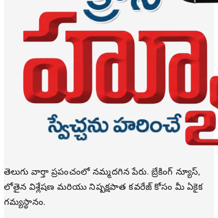
తెలుగు వార్తా ప్రపంచంలో నమ్మదగిన పేరు. బ్రేకింగ్ న్యూస్,
లోతైన విశ్లేషణ మరియు నిష్పక్షపాత కవరేజ్ కోసం మీ ఏకైక
గమ్యస్థానం.