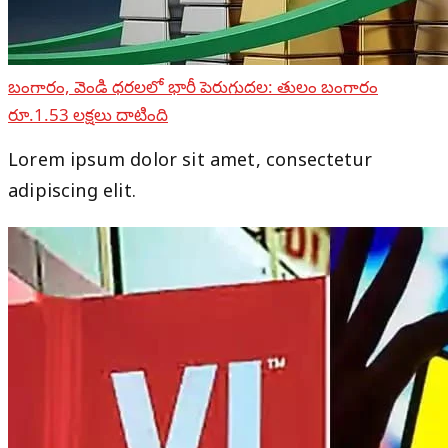
బంగారం, వెండి ధరలలో భారీ పెరుగుదల: తులం బంగారం
రూ.1.53 లక్షలు దాటింది
Lorem ipsum dolor sit amet, consectetur
adipiscing elit.