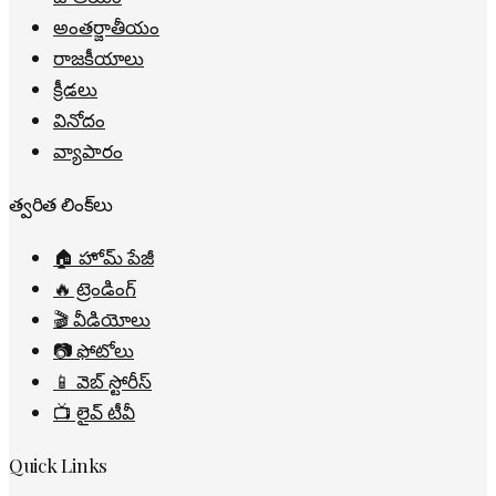
అంతర్జాతీయం
రాజకీయాలు
క్రీడలు
వినోదం
వ్యాపారం
త్వరిత లింక్‌లు
🏠 హోమ్ పేజీ
🔥 ట్రెండింగ్
🎬 వీడియోలు
📷 ఫోటోలు
📱 వెబ్ స్టోరీస్
📺 లైవ్ టీవీ
Quick Links