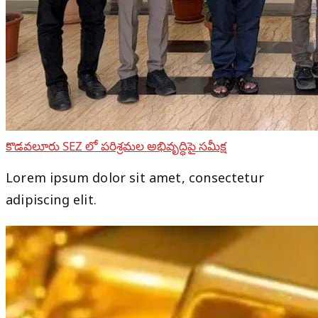
కొడవలూరు SEZ లో పరిశ్రమల అభివృద్ధిపై సమీక్ష
Lorem ipsum dolor sit amet, consectetur
adipiscing elit.