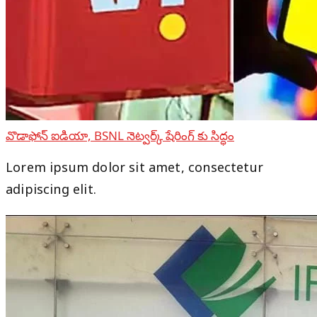
వొడాఫోన్ ఐడియా, BSNL నెట్వర్క్ షేరింగ్ కు సిద్ధం
Lorem ipsum dolor sit amet, consectetur
adipiscing elit.