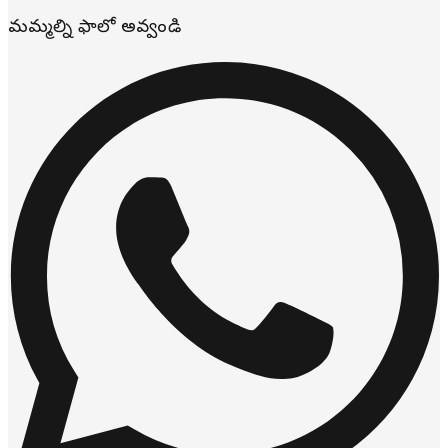
మమ్మల్ని ఫాలో అవ్వండి