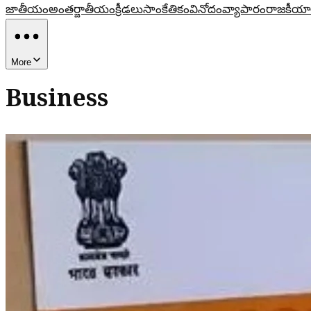
జాతీయం
అంతర్జాతీయం
క్రీడలు
సాంకేతికం
వినోదం
వ్యాపారం
రాజకీయా
More
Business