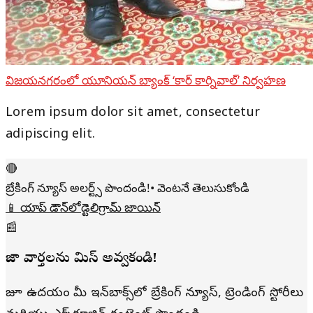
విజయనగరంలో యూనియన్ బ్యాంక్ ‘కార్ కార్నివాల్’ నిర్వహణ
Lorem ipsum dolor sit amet, consectetur
adipiscing elit.
🔴
బ్రేకింగ్ న్యూస్ అలర్ట్స్ పొందండి!
• వెంటనే తెలుసుకోండి
📱 యాప్ డౌన్‌లోడ్
టెలిగ్రామ్ జాయిన్
📰
తాజా వార్తలను మిస్ అవ్వకండి!
రోజూ ఉదయం మీ ఇన్‌బాక్స్‌లో బ్రేకింగ్ న్యూస్, ట్రెండింగ్ స్టోరీలు