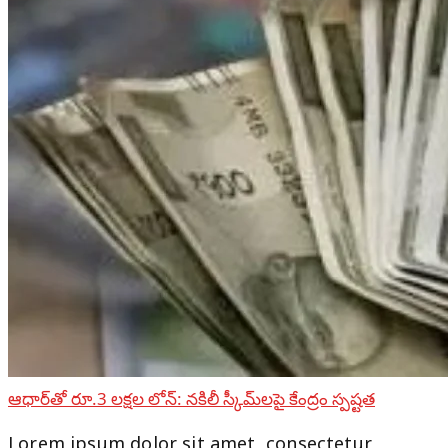
ఆధార్‌తో రూ.3 లక్షల లోన్: నకిలీ స్కీమ్‌లపై కేంద్రం స్పష్టత
Lorem ipsum dolor sit amet, consectetur