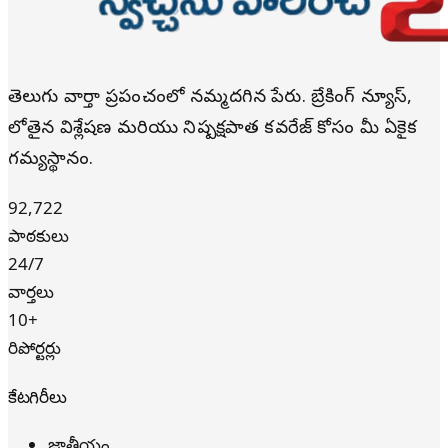
తెలుగు వార్తా ప్రపంచంలో నమ్మదగిన పేరు. బ్రేకింగ్ న్యూస్,
లోతైన విశ్లేషణ మరియు నిష్పక్షపాత కవరేజ్ కోసం మీ ఏకైక
గమ్యస్థానం.
92,722
పాఠకులు
24/7
వార్తలు
10+
రిపోర్టర్లు
కేటగిరీలు
జాతీయం