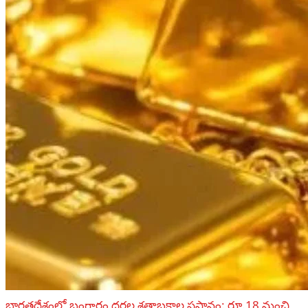
భారతదేశంలో బంగారం ధరల శతాబ్దకాల ప్రస్థానం: రూ.18 నుంచి