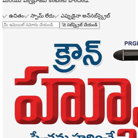
మరియు ఎక్స్‌క్లూజివ్ కంటెంట్ పొందండి.
✓
ఉచితం
✓
స్పామ్ లేదు
✓
ఎప్పుడైనా అన్‌సబ్‌స్క్రైబ్
🚀 సబ్‌స్క్రైబ్ చేయండి