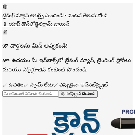
🔴
బ్రేకింగ్ న్యూస్ అలర్ట్స్ పొందండి!
• వెంటనే తెలుసుకోండి
📱 యాప్ డౌన్‌లోడ్
టెలిగ్రామ్ జాయిన్
📰
తాజా వార్తలను మిస్ అవ్వకండి!
రోజూ ఉదయం మీ ఇన్‌బాక్స్‌లో బ్రేకింగ్ న్యూస్, ట్రెండింగ్ స్టోరీలు
మరియు ఎక్స్‌క్లూజివ్ కంటెంట్ పొందండి.
✓
ఉచితం
✓
స్పామ్ లేదు
✓
ఎప్పుడైనా అన్‌సబ్‌స్క్రైబ్
🚀 సబ్‌స్క్రైబ్ చేయండి