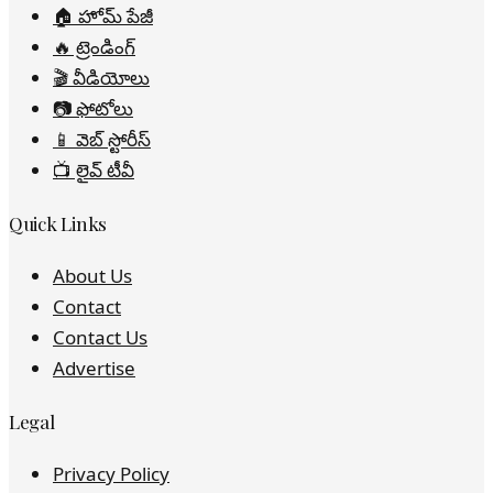
🏠 హోమ్ పేజీ
🔥 ట్రెండింగ్
🎬 వీడియోలు
📷 ఫోటోలు
📱 వెబ్ స్టోరీస్
📺 లైవ్ టీవీ
Quick Links
About Us
Contact
Contact Us
Advertise
Legal
Privacy Policy