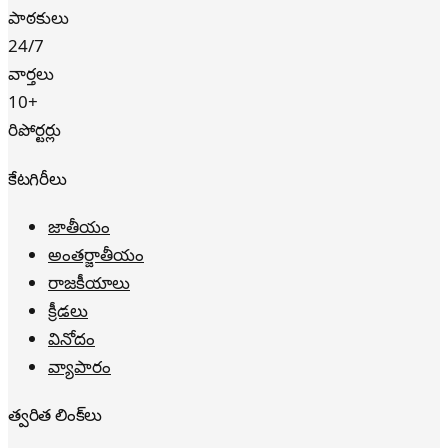
పాఠకులు
24/7
వార్తలు
10+
రిపోర్టర్లు
కేటగిరీలు
జాతీయం
అంతర్జాతీయం
రాజకీయాలు
క్రీడలు
వినోదం
వ్యాపారం
త్వరిత లింక్‌లు