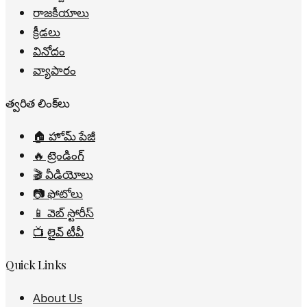
రాజకీయాలు
క్రీడలు
వినోదం
వ్యాపారం
త్వరిత లింక్‌లు
🏠 హోమ్ పేజీ
🔥 ట్రెండింగ్
🎬 వీడియోలు
📷 ఫోటోలు
📱 వెబ్ స్టోరీస్
📺 లైవ్ టీవీ
Quick Links
About Us