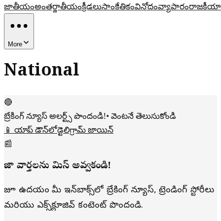
జాతీయం
అంతర్జాతీయం
క్రీడలు
సాంకేతికం
వినోదం
వ్యాపారం
రాజకీయా
More
National
🔴
బ్రేకింగ్ న్యూస్ అలర్ట్స్ పొందండి!
• వెంటనే తెలుసుకోండి
📱 యాప్ డౌన్‌లోడ్
టెలిగ్రామ్ జాయిన్
📰
తాజా వార్తలను మిస్ అవ్వకండి!
రోజూ ఉదయం మీ ఇన్‌బాక్స్‌లో బ్రేకింగ్ న్యూస్, ట్రెండింగ్ స్టోరీలు
మరియు ఎక్స్‌క్లూజివ్ కంటెంట్ పొందండి.