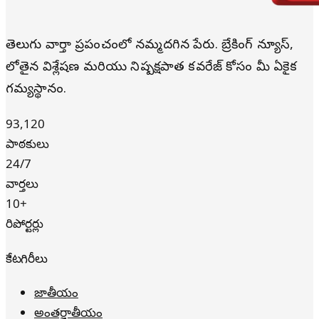
తెలుగు వార్తా ప్రపంచంలో నమ్మదగిన పేరు. బ్రేకింగ్ న్యూస్,
లోతైన విశ్లేషణ మరియు నిష్పక్షపాత కవరేజ్ కోసం మీ ఏకైక
గమ్యస్థానం.
93,120
పాఠకులు
24/7
వార్తలు
10+
రిపోర్టర్లు
కేటగిరీలు
జాతీయం
అంతర్జాతీయం