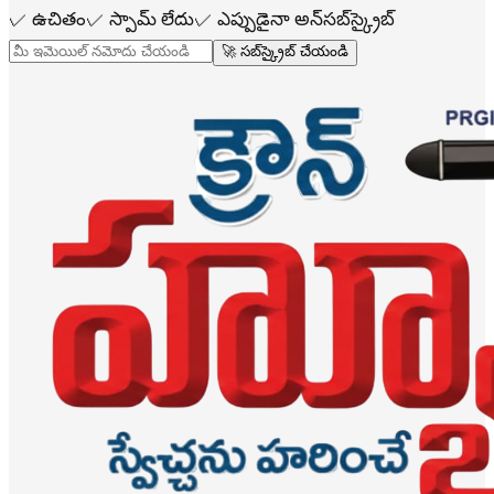
✓
ఉచితం
✓
స్పామ్ లేదు
✓
ఎప్పుడైనా అన్‌సబ్‌స్క్రైబ్
🚀 సబ్‌స్క్రైబ్ చేయండి