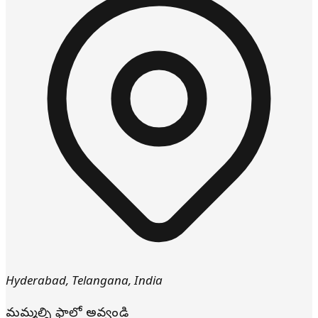
Hyderabad
,
Telangana
,
India
మమ్మల్ని ఫాలో అవ్వండి