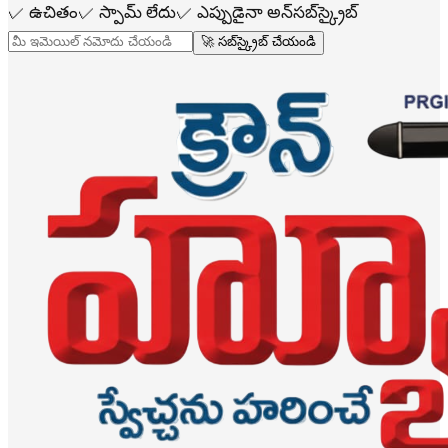
✓
ఉచితం
✓
స్పామ్ లేదు
✓
ఎప్పుడైనా అన్‌సబ్‌స్క్రైబ్
🚀 సబ్‌స్క్రైబ్ చేయండి