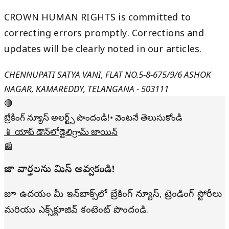
CROWN HUMAN RIGHTS is committed to
correcting errors promptly. Corrections and
updates will be clearly noted in our articles.
CHENNUPATI SATYA VANI, FLAT NO.5-8-675/9/6 ASHOK
NAGAR, KAMAREDDY, TELANGANA - 503111
🔴
బ్రేకింగ్ న్యూస్ అలర్ట్స్ పొందండి!
• వెంటనే తెలుసుకోండి
📱 యాప్ డౌన్‌లోడ్
టెలిగ్రామ్ జాయిన్
📰
తాజా వార్తలను మిస్ అవ్వకండి!
రోజూ ఉదయం మీ ఇన్‌బాక్స్‌లో బ్రేకింగ్ న్యూస్, ట్రెండింగ్ స్టోరీలు
మరియు ఎక్స్‌క్లూజివ్ కంటెంట్ పొందండి.