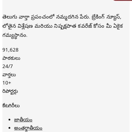
తెలుగు వార్తా ప్రపంచంలో నమ్మదగిన పేరు. బ్రేకింగ్ న్యూస్,
లోతైన విశ్లేషణ మరియు నిష్పక్షపాత కవరేజ్ కోసం మీ ఏకైక
గమ్యస్థానం.
91,628
పాఠకులు
24/7
వార్తలు
10+
రిపోర్టర్లు
కేటగిరీలు
జాతీయం
అంతర్జాతీయం