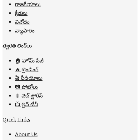
రాజకీయాలు
క్రీడలు
వినోదం
వ్యాపారం
త్వరిత లింక్‌లు
🏠 హోమ్ పేజీ
🔥 ట్రెండింగ్
🎬 వీడియోలు
📷 ఫోటోలు
📱 వెబ్ స్టోరీస్
📺 లైవ్ టీవీ
Quick Links
About Us