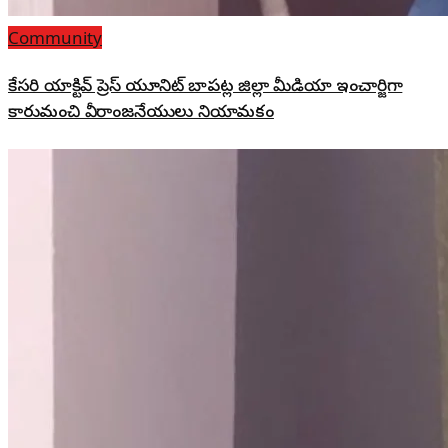
Community
కేసరి యాక్టివ్ ప్రెస్ యూనిట్ బాపట్ల జిల్లా మీడియా ఇంచార్జిగా
కారుమంచి వీరాంజనేయులు నియామకం