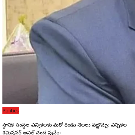
Politics
స్థానిక సంస్థల ఎన్నికలకు మరో రెండు నెలలు పట్టొచ్చు: ఎన్నికల
కమిషనర్ అనిల్ చంద్ర పునేఠా