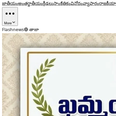
జాతీయం
అంతర్జాతీయం
క్రీడలు
సాంకేతికం
వినోదం
వ్యాపారం
రాజకీయా
More
Flashnews
🔴 తాజా