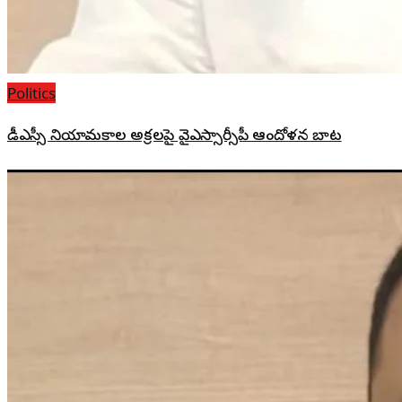
Politics
డీఎస్సీ నియామకాల అక్రమాలపై వైఎస్సార్సీపీ ఆందోళన బాట