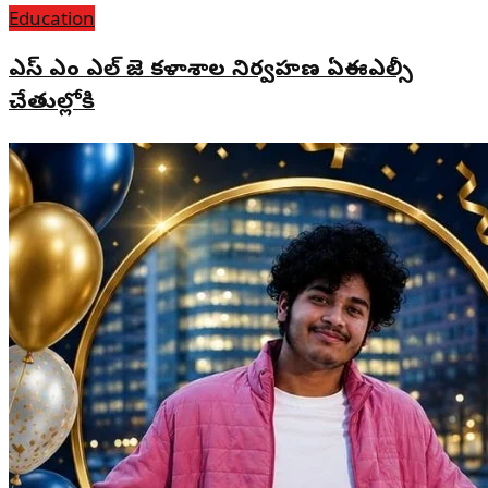
Education
ఎస్ ఎం ఎల్ జె కళాశాల నిర్వహణ ఏఈఎల్సీ
చేతుల్లోకి