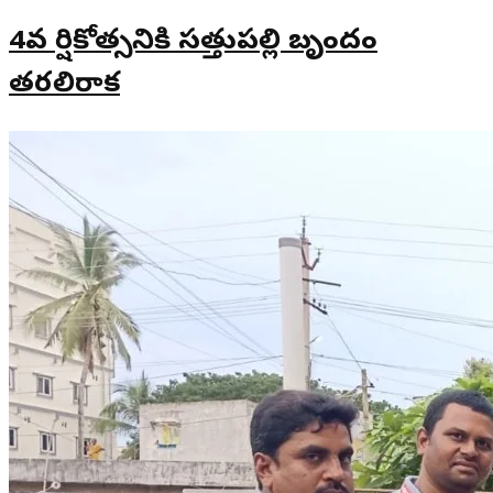
4వ వార్షికోత్సవానికి సత్తుపల్లి బృందం
తరలిరాక