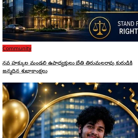
Community
మానవ హక్కుల మండలి ఉపాధ్యక్షులు బేతి తిరుమలరావు కుమారుడికి
జన్మదిన శుభాకాంక్షలు