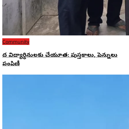
Community
పేద విద్యార్థినులకు చేయూత: పుస్తకాలు, పెన్నులు
పంపిణీ