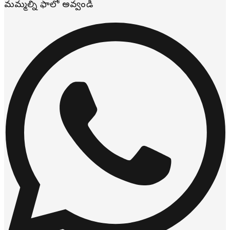
మమ్మల్ని ఫాలో అవ్వండి