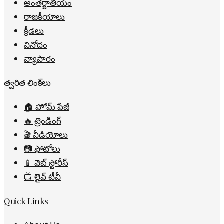
అంతర్జాతీయం
రాజకీయాలు
క్రీడలు
వినోదం
వ్యాపారం
త్వరిత లింక్‌లు
🏠 హోమ్ పేజీ
🔥 ట్రెండింగ్
🎬 వీడియోలు
📷 ఫోటోలు
📱 వెబ్ స్టోరీస్
📺 లైవ్ టీవీ
Quick Links