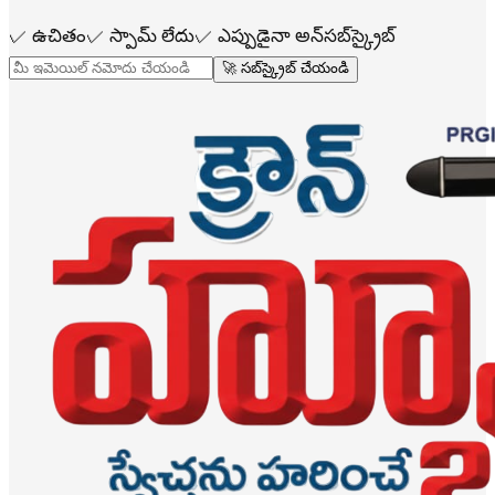
✓
ఉచితం
✓
స్పామ్ లేదు
✓
ఎప్పుడైనా అన్‌సబ్‌స్క్రైబ్
🚀 సబ్‌స్క్రైబ్ చేయండి