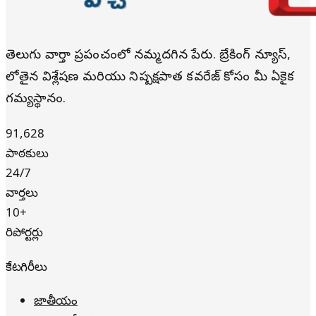
తెలుగు వార్తా ప్రపంచంలో నమ్మదగిన పేరు. బ్రేకింగ్ న్యూస్,
లోతైన విశ్లేషణ మరియు నిష్పక్షపాత కవరేజ్ కోసం మీ ఏకైక
గమ్యస్థానం.
91,628
పాఠకులు
24/7
వార్తలు
10+
రిపోర్టర్లు
కేటగిరీలు
జాతీయం