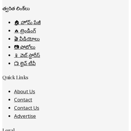
త్వరిత లింక్‌లు
🏠 హోమ్ పేజీ
🔥 ట్రెండింగ్
🎬 వీడియోలు
📷 ఫోటోలు
📱 వెబ్ స్టోరీస్
📺 లైవ్ టీవీ
Quick Links
About Us
Contact
Contact Us
Advertise
Legal