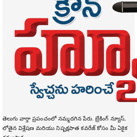
తెలుగు వార్తా ప్రపంచంలో నమ్మదగిన పేరు. బ్రేకింగ్ న్యూస్,
లోతైన విశ్లేషణ మరియు నిష్పక్షపాత కవరేజ్ కోసం మీ ఏకైక