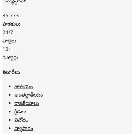
గమ్యస్థానం.
86,773
పాఠకులు
24/7
వార్తలు
10+
రిపోర్టర్లు
కేటగిరీలు
జాతీయం
అంతర్జాతీయం
రాజకీయాలు
క్రీడలు
వినోదం
వ్యాపారం