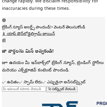
change rapidly. We disclaim responsibility for
inaccuracies during these times.
🔴
బ్రేకింగ్ న్యూస్ అలర్ట్స్ పొందండి!
• వెంటనే తెలుసుకోండి
📱 యాప్ డౌన్‌లోడ్
టెలిగ్రామ్ జాయిన్
📰
తాజా వార్తలను మిస్ అవ్వకండి!
రోజూ ఉదయం మీ ఇన్‌బాక్స్‌లో బ్రేకింగ్ న్యూస్, ట్రెండింగ్ స్టోరీలు
మరియు ఎక్స్‌క్లూజివ్ కంటెంట్ పొందండి.
✓
ఉచితం
✓
స్పామ్ లేదు
✓
ఎప్పుడైనా అన్‌సబ్‌స్క్రైబ్
🚀 సబ్‌స్క్రైబ్ చేయండి