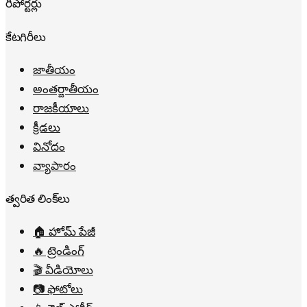
రిపోర్టర్లు
కేటగిరీలు
జాతీయం
అంతర్జాతీయం
రాజకీయాలు
క్రీడలు
వినోదం
వ్యాపారం
త్వరిత లింక్‌లు
🏠 హోమ్ పేజీ
🔥 ట్రెండింగ్
🎬 వీడియోలు
📷 ఫోటోలు