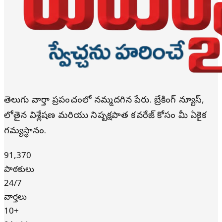
తెలుగు వార్తా ప్రపంచంలో నమ్మదగిన పేరు. బ్రేకింగ్ న్యూస్,
లోతైన విశ్లేషణ మరియు నిష్పక్షపాత కవరేజ్ కోసం మీ ఏకైక
గమ్యస్థానం.
91,370
పాఠకులు
24/7
వార్తలు
10+