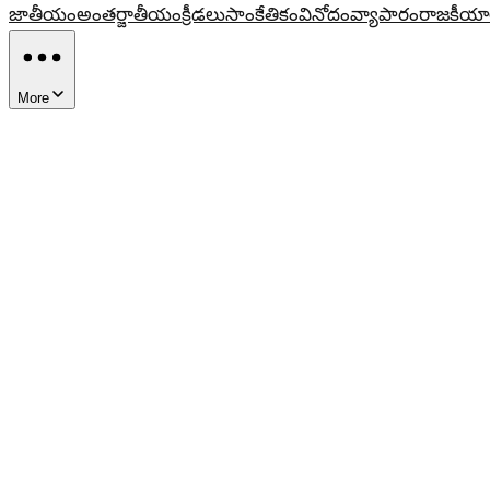
జాతీయం
అంతర్జాతీయం
క్రీడలు
సాంకేతికం
వినోదం
వ్యాపారం
రాజకీయా
More