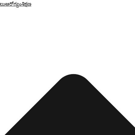
లు
ఆరోగ్యం
శిక్షణ