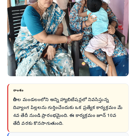
సారాంశం
చీరాల మండలంలోని అన్ని హ్యాబిటేషన్లలో నివసిస్తున్న
దివ్యాంగ పిల్లలను గుర్తించేందుకు ఒక ప్రత్యేక కార్యక్రమం మే
4వ తేదీ నుండి ప్రారంభమైంది. ఈ కార్యక్రమం జూన్ 10వ
తేదీ వరకు కొనసాగుతుంది.