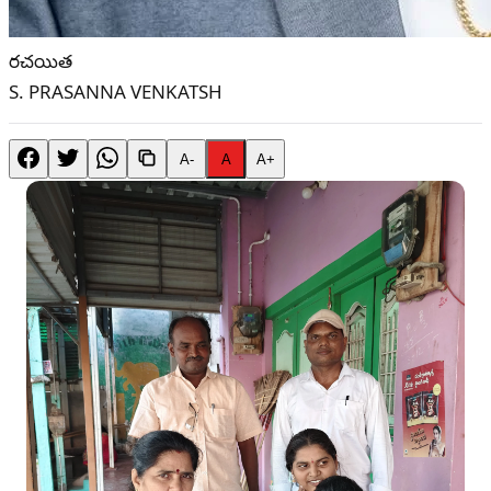
రచయిత
S. PRASANNA VENKATSH
A-
A
A+