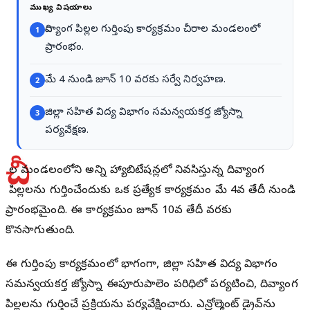
ముఖ్య విషయాలు
దివ్యాంగ పిల్లల గుర్తింపు కార్యక్రమం చీరాల మండలంలో
1
ప్రారంభం.
మే 4 నుండి జూన్ 10 వరకు సర్వే నిర్వహణ.
2
జిల్లా సహిత విద్య విభాగం సమన్వయకర్త జ్యోస్నా
3
పర్యవేక్షణ.
చీ
రాల మండలంలోని అన్ని హ్యాబిటేషన్లలో నివసిస్తున్న దివ్యాంగ
పిల్లలను గుర్తించేందుకు ఒక ప్రత్యేక కార్యక్రమం మే 4వ తేదీ నుండి
ప్రారంభమైంది. ఈ కార్యక్రమం జూన్ 10వ తేదీ వరకు
కొనసాగుతుంది.
ఈ గుర్తింపు కార్యక్రమంలో భాగంగా, జిల్లా సహిత విద్య విభాగం
సమన్వయకర్త జ్యోస్నా ఈపూరుపాలెం పరిధిలో పర్యటించి, దివ్యాంగ
పిల్లలను గుర్తించే ప్రక్రియను పర్యవేక్షించారు. ఎన్రోల్మెంట్ డ్రైవ్‌ను