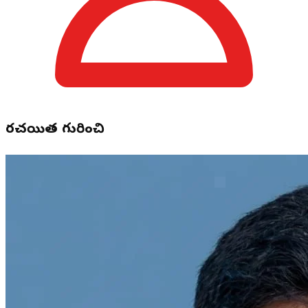
రచయిత గురించి