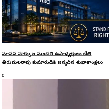
మానవ హక్కుల మండలి ఉపాధ్యక్షులు బేతి
తిరుమలరావు కుమారుడికి జన్మదిన శుభాకాంక్షలు
0