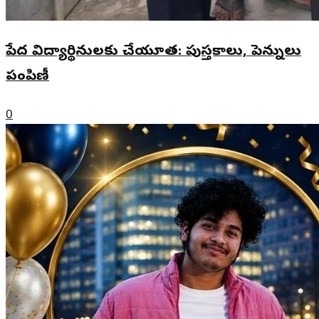
పేద విద్యార్థినులకు చేయూత: పుస్తకాలు, పెన్నులు
పంపిణీ
0