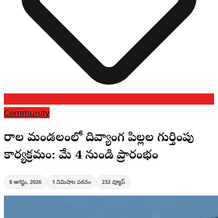
Community
చీరాల మండలంలో దివ్యాంగ పిల్లల గుర్తింపు
కార్యక్రమం: మే 4 నుండి ప్రారంభం
8 ఆగస్టు, 2026
1
నిమిషాల పఠనం
232
వ్యూస్