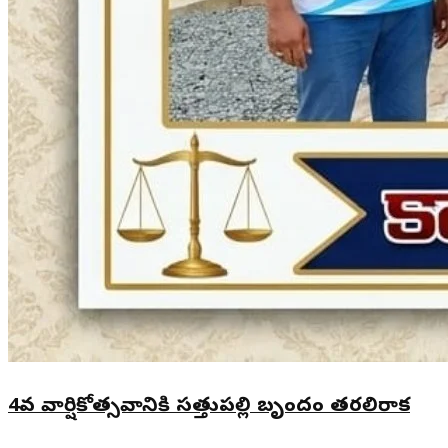
4వ వార్షికోత్సవానికి సత్తుపల్లి బృందం తరలిరాక