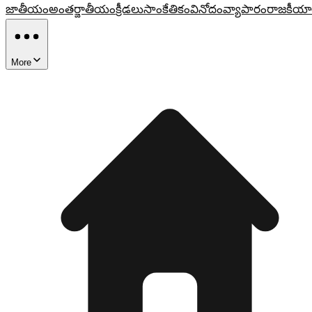
జాతీయం
అంతర్జాతీయం
క్రీడలు
సాంకేతికం
వినోదం
వ్యాపారం
రాజకీయా
More