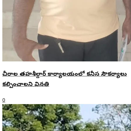
చీరాల తహశీల్దార్ కార్యాలయంలో కనీస సౌకర్యాలు
కల్పించాలని వినతి
0