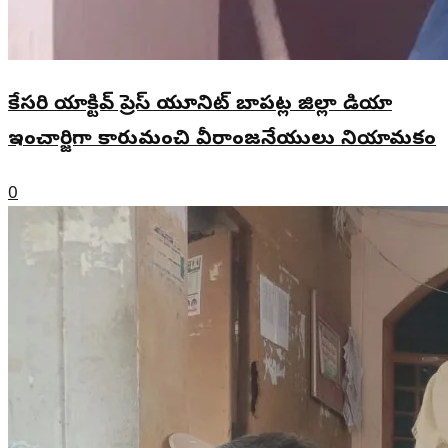
కేసరి యాక్టివ్ ప్రెస్ యూనిట్ బాపట్ల జిల్లా మీడియా
ఇంచార్జిగా కారుమంచి వీరాంజనేయులు నియామకం
0