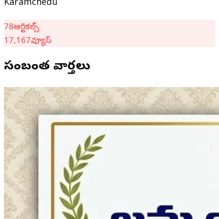
Karamchedu
78
ఆర్టికల్స్
17,167
వ్యూస్
సంబంధిత వార్తలు