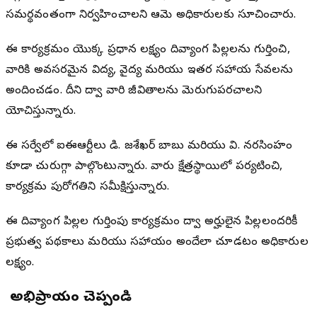
సమర్థవంతంగా నిర్వహించాలని ఆమె అధికారులకు సూచించారు.
ఈ కార్యక్రమం యొక్క ప్రధాన లక్ష్యం దివ్యాంగ పిల్లలను గుర్తించి,
వారికి అవసరమైన విద్య, వైద్య మరియు ఇతర సహాయ సేవలను
అందించడం. దీని ద్వారా వారి జీవితాలను మెరుగుపరచాలని
యోచిస్తున్నారు.
ఈ సర్వేలో ఐఈఆర్టీలు డి. రాజశేఖర్ బాబు మరియు వి. నరసింహం
కూడా చురుగ్గా పాల్గొంటున్నారు. వారు క్షేత్రస్థాయిలో పర్యటించి,
కార్యక్రమ పురోగతిని సమీక్షిస్తున్నారు.
ఈ దివ్యాంగ పిల్లల గుర్తింపు కార్యక్రమం ద్వారా అర్హులైన పిల్లలందరికీ
ప్రభుత్వ పథకాలు మరియు సహాయం అందేలా చూడటం అధికారుల
లక్ష్యం.
మీ అభిప్రాయం చెప్పండి