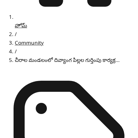
హోమ్
/
Community
/
చీరాల మండలంలో దివ్యాంగ పిల్లల గుర్తింపు కార్యక్ర…