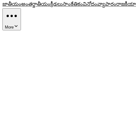
జాతీయం
అంతర్జాతీయం
క్రీడలు
సాంకేతికం
వినోదం
వ్యాపారం
రాజకీయా
More