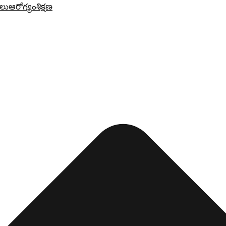
లు
ఆరోగ్యం
శిక్షణ