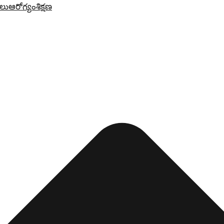
లు
ఆరోగ్యం
శిక్షణ