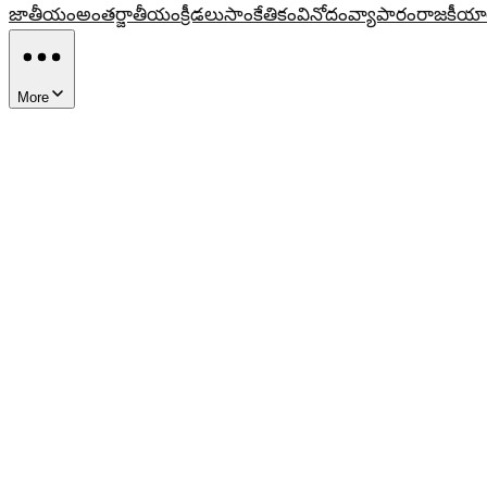
జాతీయం
అంతర్జాతీయం
క్రీడలు
సాంకేతికం
వినోదం
వ్యాపారం
రాజకీయా
More