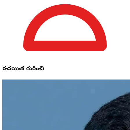
రచయిత గురించి