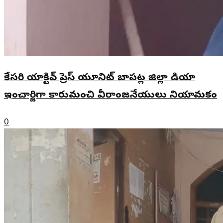
కేసరి యాక్టివ్ ప్రెస్ యూనిట్ బాపట్ల జిల్లా మీడియా
ఇంచార్జిగా కారుమంచి వీరాంజనేయులు నియామకం
0