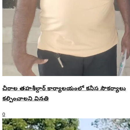
చీరాల తహశీల్దార్ కార్యాలయంలో కనీస సౌకర్యాలు
కల్పించాలని వినతి
0