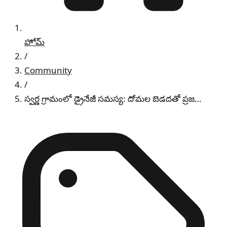
హోమ్
/
Community
/
స్వర్ణ గ్రామంలో డ్రైనేజీ సమస్య: దోమల బెడదతో ప్రజ…