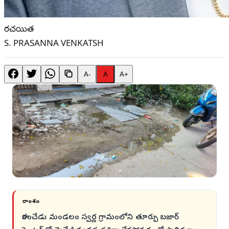
రచయిత
S. PRASANNA VENKATSH
A-
A
A+
సారాంశం
కారంచేడు మండలం స్వర్ణ గ్రామంలోని తూర్పు బజార్