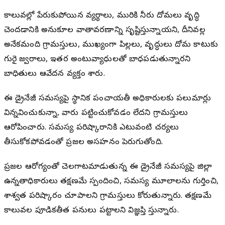
కాలువల్లో పేరుకుపోయిన వ్యర్థాలు, మురికి నీరు దోమలు వృద్ధి
చెందడానికి అనుకూల వాతావరణాన్ని సృష్టిస్తున్నాయని, దీనివల్ల
అనేకమంది గ్రామస్తులు, ముఖ్యంగా పిల్లలు, వృద్ధులు దోమ కాటుకు
గురై జ్వరాలు, ఇతర అంటువ్యాధులతో బాధపడుతున్నారని
బాధితులు ఆవేదన వ్యక్తం చేశారు.
ఈ డ్రైనేజీ సమస్యపై స్థానిక పంచాయతీ అధికారులకు పలుమార్లు
విన్నవించుకున్నా, వారు పట్టించుకోవడం లేదని గ్రామస్తులు
ఆరోపించారు. సమస్య పరిష్కారానికి ఎటువంటి చర్యలు
తీసుకోకపోవడంతో ప్రజల అసహనం పెరుగుతోంది.
ప్రజల ఆరోగ్యంతో చెలగాటమాడుతున్న ఈ డ్రైనేజీ సమస్యపై జిల్లా
ఉన్నతాధికారులు తక్షణమే స్పందించి, సమస్య మూలాలను గుర్తించి,
శాశ్వత పరిష్కారం చూపాలని గ్రామస్తులు కోరుతున్నారు. తక్షణమే
కాలువల పూడికతీత పనులు చేపట్టాలని విజ్ఞప్తి చేస్తున్నారు.