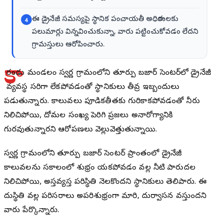
ఈ డ్రైనేజీ సమస్యపై స్థానిక పంచాయతీ అధికారులకు
4
పలుమార్లు విన్నవించుకున్నా, వారు పట్టించుకోవడం లేదని
గ్రామస్తులు ఆరోపించారు.
కా
రంచేడు మండలం స్వర్ణ గ్రామంలోని తూర్పు బజార్ సెంటర్‌లో డ్రైనేజీ
వ్యవస్థ సరిగా లేకపోవడంతో స్థానికులు తీవ్ర ఇబ్బందులు
పడుతున్నారు. కాలువలు పూడికతీతకు గురికాకపోవడంతో నీరు
నిలిచిపోయి, దోమల సంఖ్య పెరిగి ప్రజలు అనారోగ్యానికి
గురవుతున్నారని ఆరోపణలు వెల్లువెత్తుతున్నాయి.
స్వర్ణ గ్రామంలోని తూర్పు బజార్ సెంటర్ ప్రాంతంలో డ్రైనేజీ
కాలువలను సకాలంలో శుభ్రం చేయకపోవడం వల్ల నీటి పారుదల
నిలిచిపోయి, అస్తవ్యస్త పరిస్థితి నెలకొందని స్థానికులు తెలిపారు. ఈ
దుస్థితి వల్ల పరిసరాలు అపరిశుభ్రంగా మారి, దుర్వాసన వస్తుందని
వారు పేర్కొన్నారు.