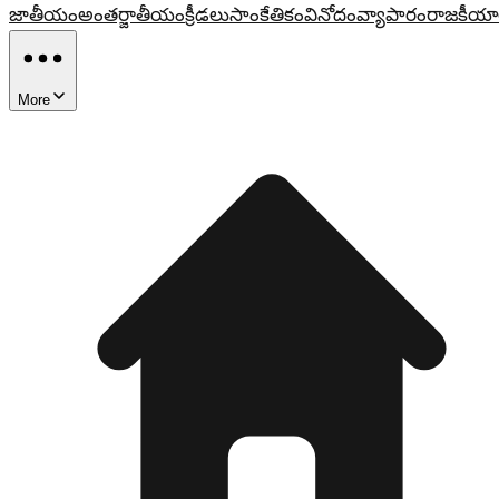
జాతీయం
అంతర్జాతీయం
క్రీడలు
సాంకేతికం
వినోదం
వ్యాపారం
రాజకీయా
More