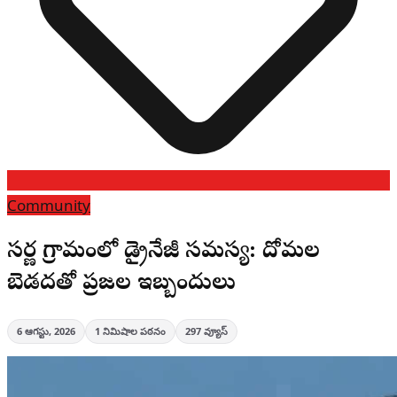
Community
స్వర్ణ గ్రామంలో డ్రైనేజీ సమస్య: దోమల
బెడదతో ప్రజల ఇబ్బందులు
6 ఆగస్టు, 2026
1
నిమిషాల పఠనం
297
వ్యూస్