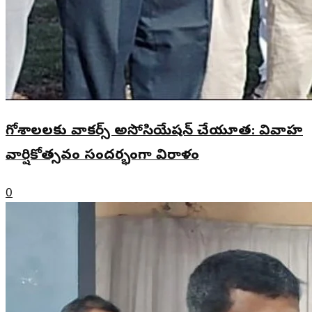
గోశాలలకు వాకర్స్ అసోసియేషన్ చేయూత: వివాహ
వార్షికోత్సవం సందర్భంగా విరాళం
0