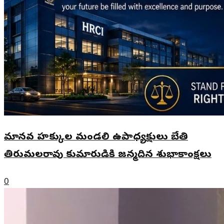
మానవ హక్కుల మండలి ఉపాధ్యక్షులు బేతి
తిరుమలరావు కుమారుడికి జన్మదిన శుభాకాంక్షలు
0