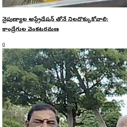
నైపుణ్యాల అప్గ్రేడేషన్ తోనే నిలదొక్కుకోవాలి:
కాండ్రేగుల వెంకటరమణ
0