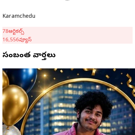
Karamchedu
78
ఆర్టికల్స్
16,556
వ్యూస్
సంబంధిత వార్తలు