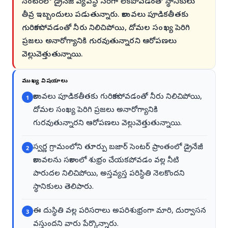
సెంటర్‌లో డ్రైనేజీ వ్యవస్థ సరిగా లేకపోవడంతో స్థానికులు
తీవ్ర ఇబ్బందులు పడుతున్నారు. కాలువలు పూడికతీతకు
గురికాకపోవడంతో నీరు నిలిచిపోయి, దోమల సంఖ్య పెరిగి
ప్రజలు అనారోగ్యానికి గురవుతున్నారని ఆరోపణలు
వెల్లువెత్తుతున్నాయి.
ముఖ్య విషయాలు
కాలువలు పూడికతీతకు గురికాకపోవడంతో నీరు నిలిచిపోయి,
1
దోమల సంఖ్య పెరిగి ప్రజలు అనారోగ్యానికి
గురవుతున్నారని ఆరోపణలు వెల్లువెత్తుతున్నాయి.
స్వర్ణ గ్రామంలోని తూర్పు బజార్ సెంటర్ ప్రాంతంలో డ్రైనేజీ
2
కాలువలను సకాలంలో శుభ్రం చేయకపోవడం వల్ల నీటి
పారుదల నిలిచిపోయి, అస్తవ్యస్త పరిస్థితి నెలకొందని
స్థానికులు తెలిపారు.
ఈ దుస్థితి వల్ల పరిసరాలు అపరిశుభ్రంగా మారి, దుర్వాసన
3
వస్తుందని వారు పేర్కొన్నారు.