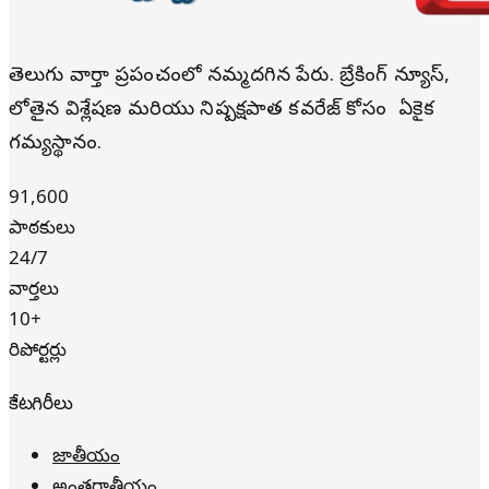
తెలుగు వార్తా ప్రపంచంలో నమ్మదగిన పేరు. బ్రేకింగ్ న్యూస్,
లోతైన విశ్లేషణ మరియు నిష్పక్షపాత కవరేజ్ కోసం మీ ఏకైక
గమ్యస్థానం.
91,600
పాఠకులు
24/7
వార్తలు
10+
రిపోర్టర్లు
కేటగిరీలు
జాతీయం
అంతర్జాతీయం