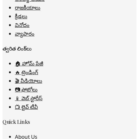
రాజకీయాలు
క్రీడలు
వినోదం
వ్యాపారం
త్వరిత లింక్‌లు
🏠 హోమ్ పేజీ
🔥 ట్రెండింగ్
🎬 వీడియోలు
📷 ఫోటోలు
📱 వెబ్ స్టోరీస్
📺 లైవ్ టీవీ
Quick Links
About Us