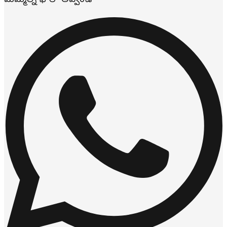
మమ్మల్ని ఫాలో అవ్వండి