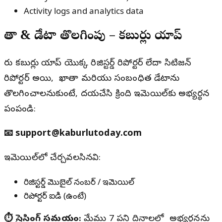
Activity logs and analytics data
ఖాతా & డేటా తొలగింపు – కబుర్లు యాప్
మీరు కబుర్లు యాప్ యొక్క రిజిస్టర్డ్ రిపోర్టర్ లేదా సిటిజన్
రిపోర్టర్ అయి, మీ ఖాతా మరియు సంబంధిత డేటాను
తొలగించాలనుకుంటే, దయచేసి క్రింది ఇమెయిల్‌కు అభ్యర్థన
పంపండి:
📧 support@kaburlutoday.com
ఇమెయిల్‌లో చేర్చవలసినవి:
రిజిస్టర్డ్ మొబైల్ నంబర్ / ఇమెయిల్
రిపోర్టర్ ఐడి (ఉంటే)
⏱️ ప్రాసెసింగ్ సమయం:
మేము 7 పని దినాలలో మీ అభ్యర్థనను