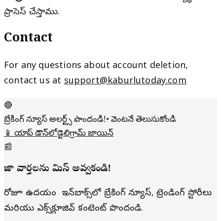
ప్రాసెస్ చేస్తాము.
Contact
For any questions about account deletion,
contact us at
support@kaburlutoday.com
🔴
బ్రేకింగ్ న్యూస్ అలర్ట్స్ పొందండి!
• వెంటనే తెలుసుకోండి
📱 యాప్ డౌన్‌లోడ్
టెలిగ్రామ్ జాయిన్
📰
తాజా వార్తలను మిస్ అవ్వకండి!
రోజూ ఉదయం మీ ఇన్‌బాక్స్‌లో బ్రేకింగ్ న్యూస్, ట్రెండింగ్ స్టోరీలు
మరియు ఎక్స్‌క్లూజివ్ కంటెంట్ పొందండి.