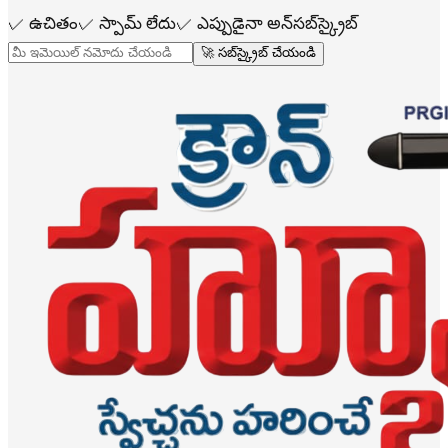
✓
ఉచితం
✓
స్పామ్ లేదు
✓
ఎప్పుడైనా అన్‌సబ్‌స్క్రైబ్
🚀 సబ్‌స్క్రైబ్ చేయండి