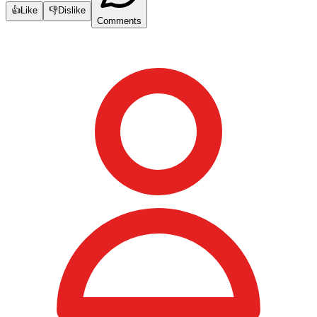
👍
Like
👎
Dislike
Comments