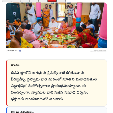
సారాంశం
కడప జిల్లాలోని జగద్గురు శ్రీమద్విరాట్ పోతులూరు
వీరబ్రహ్మేంద్రస్వామి వారి మఠంలో నూతన మఠాధిపతుల
పట్టాభిషేక మహోత్సవాలు ప్రారంభమయ్యాయి. ఈ
సందర్భంగా, స్వాముల వారి సజీవ సమాధి దర్శనం
భక్తులకు అందుబాటులో ఉంచారు.
ముఖ్య విషయాలు