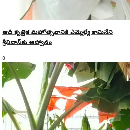
ఆడి కృత్తిక మహోత్సవానికి ఎమ్మెల్యే కామినేని
శ్రీనివాస్‌కు ఆహ్వానం
0