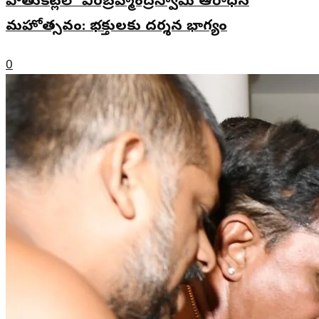
పోతుకట్లలో వీరబ్రహ్మేంద్రస్వామి ఆరాధన
మహోత్సవం: భక్తులకు దర్శన భాగ్యం
0