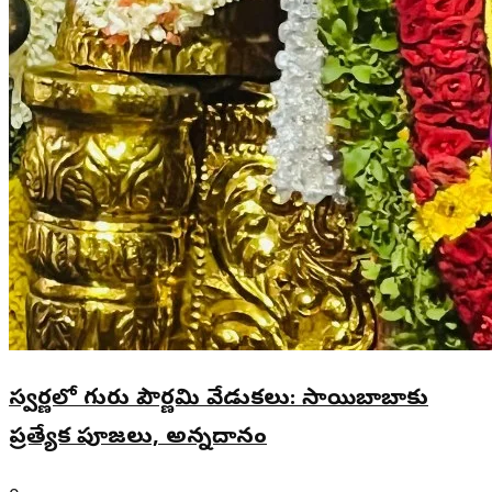
స్వర్ణలో గురు పౌర్ణమి వేడుకలు: సాయిబాబాకు
ప్రత్యేక పూజలు, అన్నదానం