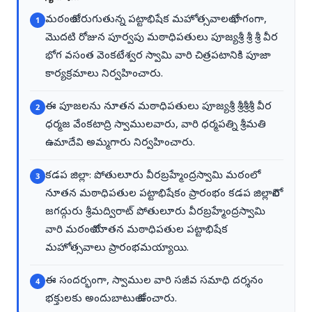
మఠంలో జరుగుతున్న పట్టాభిషేక మహోత్సవాలలో భాగంగా,
1
మొదటి రోజున పూర్వపు మఠాధిపతులు పూజ్యశ్రీ శ్రీ శ్రీ వీర
భోగ వసంత వెంకటేశ్వర స్వామి వారి చిత్రపటానికి పూజా
కార్యక్రమాలు నిర్వహించారు.
ఈ పూజలను నూతన మఠాధిపతులు పూజ్యశ్రీ శ్రీశ్రీశ్రీ వీర
2
ధర్మజ వేంకటాద్రి స్వాములవారు, వారి ధర్మపత్ని శ్రీమతి
ఉమాదేవి అమ్మగారు నిర్వహించారు.
కడప జిల్లా: పోతులూరు వీరబ్రహ్మేంద్రస్వామి మఠంలో
3
నూతన మఠాధిపతుల పట్టాభిషేకం ప్రారంభం కడప జిల్లాలోని
జగద్గురు శ్రీమద్విరాట్ పోతులూరు వీరబ్రహ్మేంద్రస్వామి
వారి మఠంలో నూతన మఠాధిపతుల పట్టాభిషేక
మహోత్సవాలు ప్రారంభమయ్యాయి.
ఈ సందర్భంగా, స్వాముల వారి సజీవ సమాధి దర్శనం
4
భక్తులకు అందుబాటులో ఉంచారు.