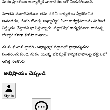
మఠం ప్రాంగణం ఆధ్యాత్మిక వాతావరణంతో నిండిపోయింది.
నూతన మఠాధిపతులు తమ పదవీ బాధ్యతలు స్వీకరించిన
అనంతరం, మఠం యొక్క ఆధ్యాత్మిక, సేవా కార్యక్రమాలను మరింత
విస్తృతం చేస్తారని భావిస్తున్నారు. పట్టాభిషేక కార్యక్రమాలు రానున్న
రోజుల్లో కూడా కొనసాగుతాయి.
ఈ సంఘటన జిల్లాలోని ఆధ్యాత్మిక వర్గాలలో ప్రాధాన్యతను
సంతరించుకుంది. మఠం యొక్క భవిష్యత్ కార్యకలాపాలపై భక్తులలో
ఆసక్తి నెలకొంది.
మీ అభిప్రాయం చెప్పండి
Sign in