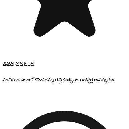
తప్పక చదవండి
నందిమండలంలో కొండగమ్మ తల్లి ఉత్సవాల పోస్టర్ల ఆవిష్కరణ