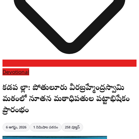
Devotional
కడప జిల్లా: పోతులూరు వీరబ్రహ్మేంద్రస్వామి
మఠంలో నూతన మఠాధిపతుల పట్టాభిషేకం
ప్రారంభం
6 ఆగస్టు, 2026
1
నిమిషాల పఠనం
258
వ్యూస్