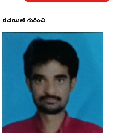
రచయిత గురించి