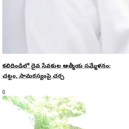
కలిదిండిలో దైవ సేవకుల ఆత్మీయ సమ్మేళనం:
చట్టం, సామరస్యంపై చర్చ
0