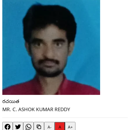
రచయిత
MR. C. ASHOK KUMAR REDDY
A-
A
A+