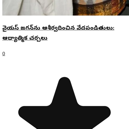
వైయస్‌ జగన్‌ను ఆశీర్వదించిన వేదపండితులు:
ఆధ్యాత్మిక చర్చలు
0