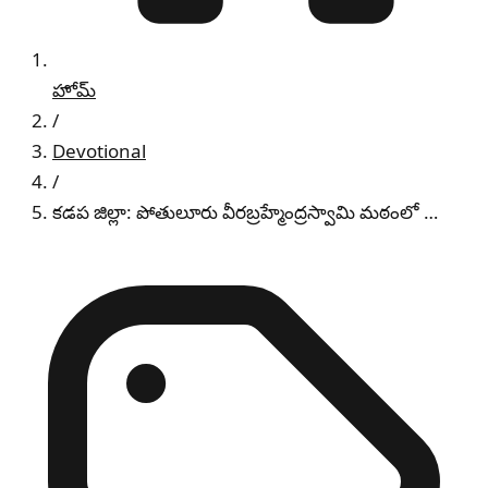
హోమ్
/
Devotional
/
కడప జిల్లా: పోతులూరు వీరబ్రహ్మేంద్రస్వామి మఠంలో …