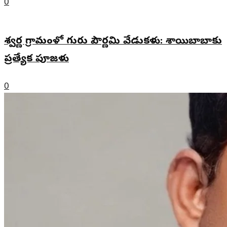
0
శ్వర్ణ గ్రామంళో గురు పౌర్ణమి వేడుకళు: శాయిబాబాకు
ప్రత్యేక పూజళు
0