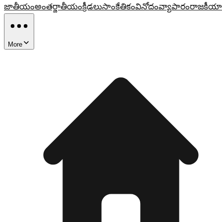
జాతీయం
అంతర్జాతీయం
క్రీడలు
సాంకేతికం
వినోదం
వ్యాపారం
రాజకీయా
More