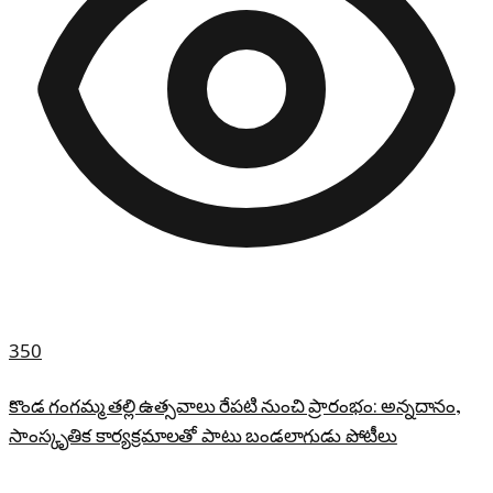
350
కొండ గంగమ్మ తల్లి ఉత్సవాలు రేపటి నుంచి ప్రారంభం: అన్నదానం,
సాంస్కృతిక కార్యక్రమాలతో పాటు బండలాగుడు పోటీలు