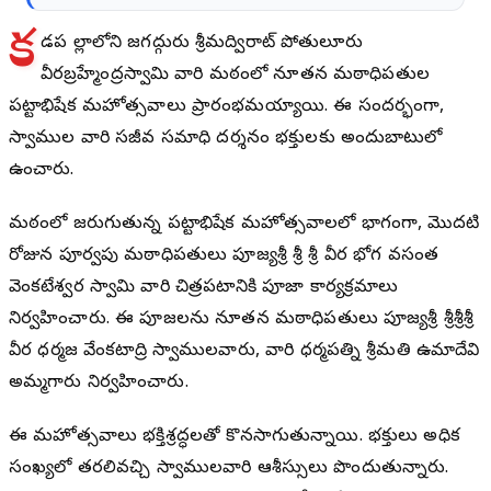
క
డప జిల్లాలోని జగద్గురు శ్రీమద్విరాట్ పోతులూరు
వీరబ్రహ్మేంద్రస్వామి వారి మఠంలో నూతన మఠాధిపతుల
పట్టాభిషేక మహోత్సవాలు ప్రారంభమయ్యాయి. ఈ సందర్భంగా,
స్వాముల వారి సజీవ సమాధి దర్శనం భక్తులకు అందుబాటులో
ఉంచారు.
మఠంలో జరుగుతున్న పట్టాభిషేక మహోత్సవాలలో భాగంగా, మొదటి
రోజున పూర్వపు మఠాధిపతులు పూజ్యశ్రీ శ్రీ శ్రీ వీర భోగ వసంత
వెంకటేశ్వర స్వామి వారి చిత్రపటానికి పూజా కార్యక్రమాలు
నిర్వహించారు. ఈ పూజలను నూతన మఠాధిపతులు పూజ్యశ్రీ శ్రీశ్రీశ్రీ
వీర ధర్మజ వేంకటాద్రి స్వాములవారు, వారి ధర్మపత్ని శ్రీమతి ఉమాదేవి
అమ్మగారు నిర్వహించారు.
ఈ మహోత్సవాలు భక్తిశ్రద్ధలతో కొనసాగుతున్నాయి. భక్తులు అధిక
సంఖ్యలో తరలివచ్చి స్వాములవారి ఆశీస్సులు పొందుతున్నారు.