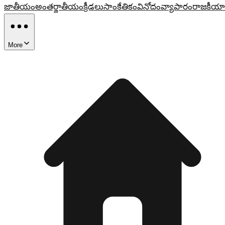
జాతీయం
అంతర్జాతీయం
క్రీడలు
సాంకేతికం
వినోదం
వ్యాపారం
రాజకీయా
More