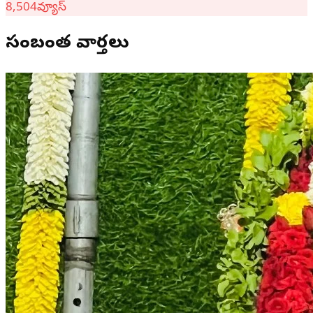
8,504
వ్యూస్
సంబంధిత వార్తలు