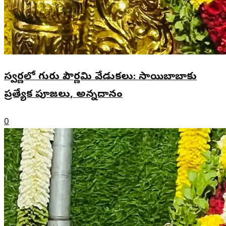
స్వర్ణలో గురు పౌర్ణమి వేడుకలు: సాయిబాబాకు
ప్రత్యేక పూజలు, అన్నదానం
0