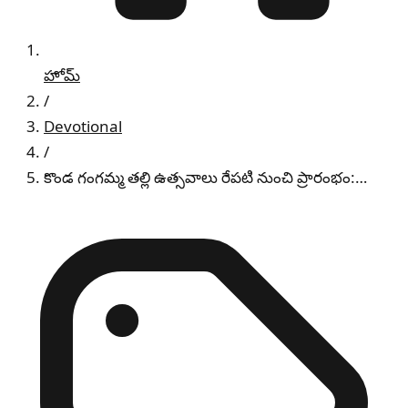
హోమ్
/
Devotional
/
కొండ గంగమ్మ తల్లి ఉత్సవాలు రేపటి నుంచి ప్రారంభం:…