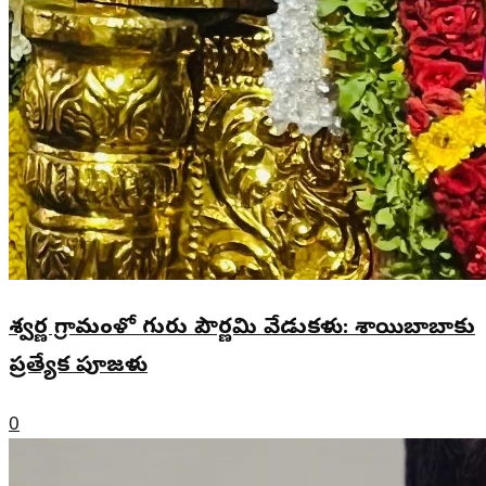
శ్వర్ణ గ్రామంళో గురు పౌర్ణమి వేడుకళు: శాయిబాబాకు
ప్రత్యేక పూజళు
0