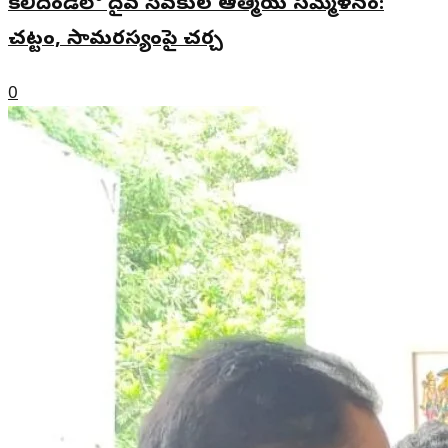
కలిదిండిలో దైవ సేవకుల ఆత్మీయ సమ్మేళనం:
చట్టం, సామరస్యంపై చర్చ
0