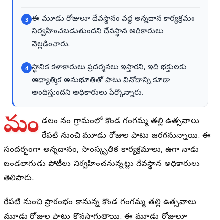
ఈ మూడు రోజులూ దేవస్థానం వద్ద అన్నదాన కార్యక్రమం
3
నిర్వహించబడుతుందని దేవస్థాన అధికారులు
వెల్లడించారు.
స్థానిక కళాకారులు ప్రదర్శనలు ఇస్తారని, ఇది భక్తులకు
4
ఆధ్యాత్మిక అనుభూతితో పాటు వినోదాన్ని కూడా
అందిస్తుందని అధికారులు పేర్కొన్నారు.
మం
డలం నంది గ్రామంలో కొండ గంగమ్మ తల్లి ఉత్సవాలు
రేపటి నుంచి మూడు రోజుల పాటు జరగనున్నాయి. ఈ
సందర్భంగా అన్నదానం, సాంస్కృతిక కార్యక్రమాలు, ఉగాది నాడు
బండలాగుడు పోటీలు నిర్వహించనున్నట్లు దేవస్థాన అధికారులు
తెలిపారు.
రేపటి నుంచి ప్రారంభం కానున్న కొండ గంగమ్మ తల్లి ఉత్సవాలు
మూడు రోజుల పాటు కొనసాగుతాయి. ఈ మూడు రోజులూ