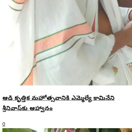
ఆడి కృత్తిక మహోత్సవానికి ఎమ్మెల్యే కామినేని
శ్రీనివాస్‌కు ఆహ్వానం
0