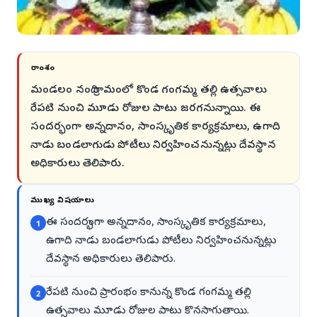
సారాంశం
మండలం నంది గ్రామంలో కొండ గంగమ్మ తల్లి ఉత్సవాలు
రేపటి నుంచి మూడు రోజుల పాటు జరగనున్నాయి. ఈ
సందర్భంగా అన్నదానం, సాంస్కృతిక కార్యక్రమాలు, ఉగాది
నాడు బండలాగుడు పోటీలు నిర్వహించనున్నట్లు దేవస్థాన
అధికారులు తెలిపారు.
ముఖ్య విషయాలు
ఈ సందర్భంగా అన్నదానం, సాంస్కృతిక కార్యక్రమాలు,
1
ఉగాది నాడు బండలాగుడు పోటీలు నిర్వహించనున్నట్లు
దేవస్థాన అధికారులు తెలిపారు.
రేపటి నుంచి ప్రారంభం కానున్న కొండ గంగమ్మ తల్లి
2
ఉత్సవాలు మూడు రోజుల పాటు కొనసాగుతాయి.