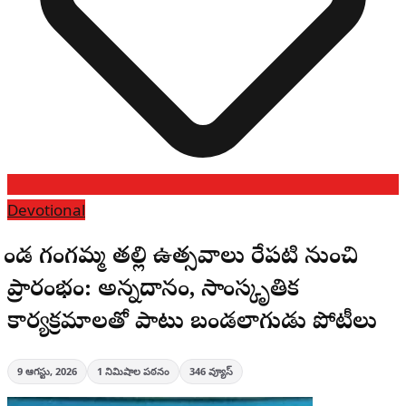
Devotional
కొండ గంగమ్మ తల్లి ఉత్సవాలు రేపటి నుంచి
ప్రారంభం: అన్నదానం, సాంస్కృతిక
కార్యక్రమాలతో పాటు బండలాగుడు పోటీలు
9 ఆగస్టు, 2026
1
నిమిషాల పఠనం
346
వ్యూస్