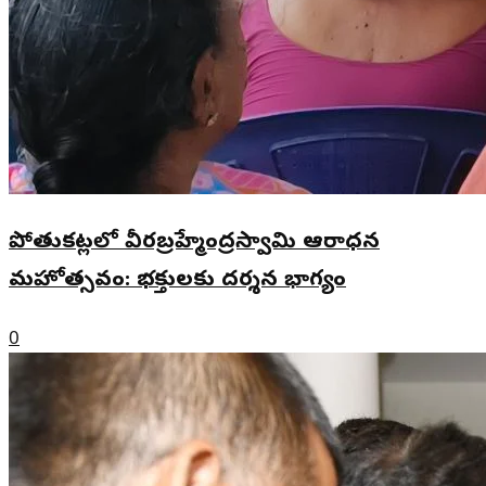
పోతుకట్లలో వీరబ్రహ్మేంద్రస్వామి ఆరాధన
మహోత్సవం: భక్తులకు దర్శన భాగ్యం
0