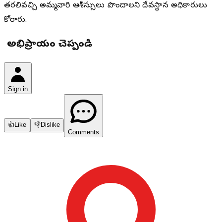
తరలివచ్చి అమ్మవారి ఆశీస్సులు పొందాలని దేవస్థాన అధికారులు
కోరారు.
మీ అభిప్రాయం చెప్పండి
Sign in
👍
Like
👎
Dislike
Comments