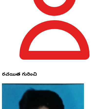
రచయిత గురించి