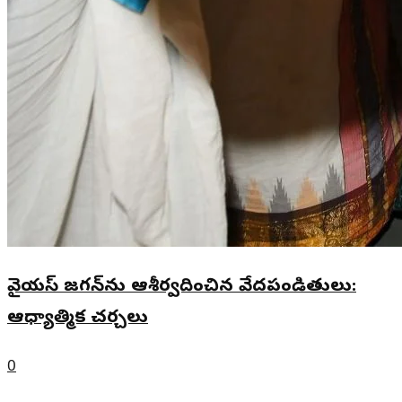
వైయస్‌ జగన్‌ను ఆశీర్వదించిన వేదపండితులు:
ఆధ్యాత్మిక చర్చలు
0