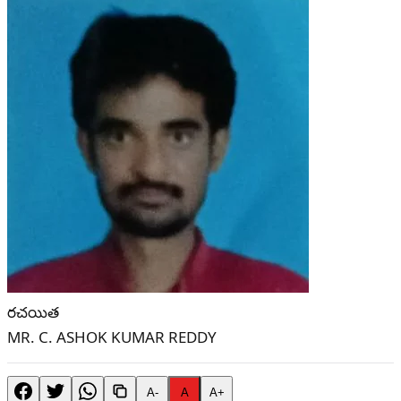
రచయిత
MR. C. ASHOK KUMAR REDDY
A-
A
A+