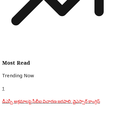
Most Read
Trending Now
1
డీఎస్సీ అక్రమాలపై సీబీఐ విచారణ జరపాలి: వైఎస్సార్ కాంగ్రెస్