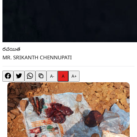
రచయిత
MR. SRIKANTH CHENNUPATI
A-
A
A+