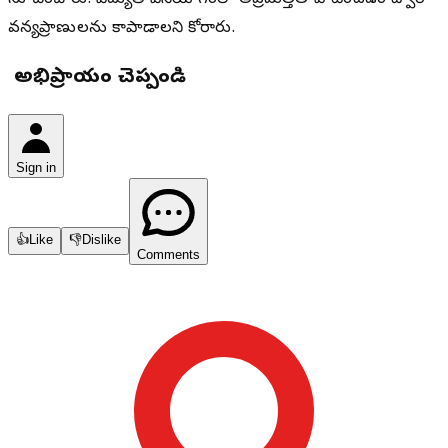
సూచించారు. విద్యుత్ వినియోగంలో అప్రమత్తత పాటించడం ద్వారా
వన్యప్రాణులను కాపాడాలని కోరారు.
మీ అభిప్రాయం చెప్పండి
Sign in
👍
Like
👎
Dislike
Comments