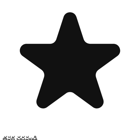
తప్పక చదవండి