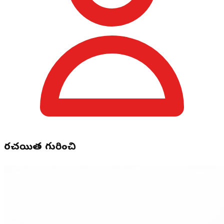
రచయిత గురించి