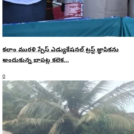
కలాం మురళి స్పేస్ ఎడ్యుకేషనల్ ట్రస్ట్ జ్ఞాపికను
అందుకున్న బాపట్ల కలెక…
0