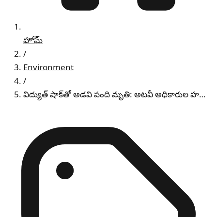
హోమ్
/
Environment
/
విద్యుత్ షాక్‌తో అడవి పంది మృతి: అటవీ అధికారుల హ…