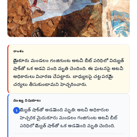
సారాంశం
మైదుకూరు మండలం గంజిగుంట అటవీ బీట్ పరిధిలో విద్యుత్
షాక్‌తో ఒక అడవి పంది మృతి చెందింది. ఈ ఘటనపై అటవీ
అధికారులు విచారణ చేపట్టారు. బాధ్యులపై చట్టపరమైన
చర్యలు తీసుకుంటామని హెచ్చరించారు.
ముఖ్య విషయాలు
విద్యుత్ షాక్‌తో అడవి పంది మృతి: అటవీ అధికారుల
1
హెచ్చరిక మైదుకూరు మండలం గంజిగుంట అటవీ బీట్
పరిధిలో విద్యుత్ షాక్‌తో ఒక అడవి పంది మృతి చెందింది.