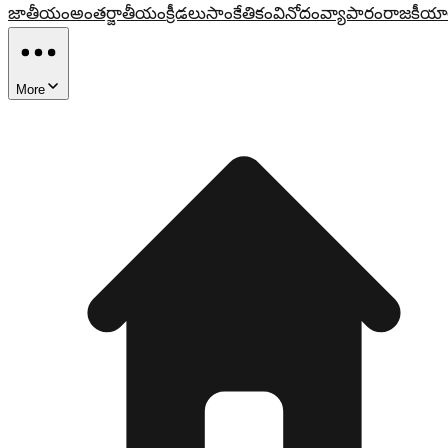
జాతీయం
అంతర్జాతీయం
క్రీడలు
సాంకేతికం
వినోదం
వ్యాపారం
రాజకీయా
More