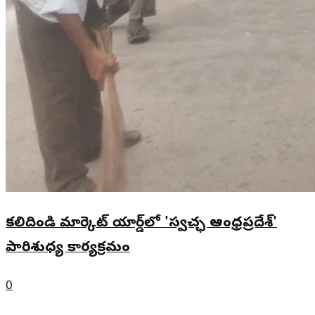
కలిదిండి మార్కెట్ యార్డ్‌లో 'స్వచ్ఛ ఆంధ్రప్రదేశ్'
పారిశుధ్య కార్యక్రమం
0