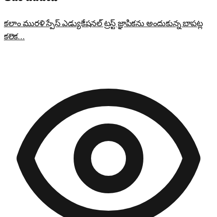
కలాం మురళి స్పేస్ ఎడ్యుకేషనల్ ట్రస్ట్ జ్ఞాపికను అందుకున్న బాపట్ల
కలెక…