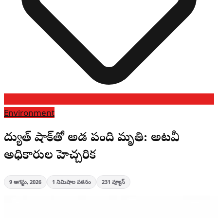
Environment
విద్యుత్ షాక్‌తో అడవి పంది మృతి: అటవీ
అధికారుల హెచ్చరిక
9 ఆగస్టు, 2026
1
నిమిషాల పఠనం
231
వ్యూస్