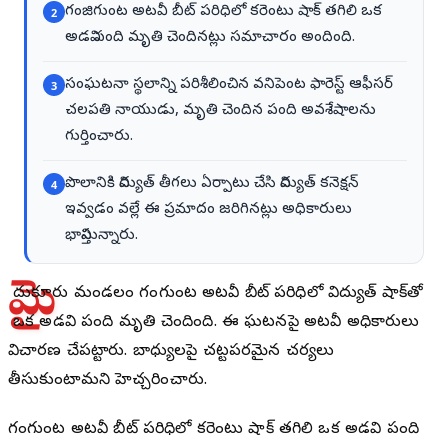
గంజిగుంట అటవీ బీట్ పరిధిలో కరెంటు షాక్ తగిలి ఒక
2
అడవి పంది మృతి చెందినట్లు సమాచారం అందింది.
సంఘటనా స్థలాన్ని పరిశీలించిన వనిపెంట ఫారెస్ట్ ఆఫీసర్
3
చలపతి నాయుడు, మృతి చెందిన పంది అవశేషాలను
గుర్తించారు.
పొలానికి విద్యుత్ తీగలు ఏర్పాటు చేసి విద్యుత్ కనెక్షన్
4
ఇవ్వడం వల్లే ఈ ప్రమాదం జరిగినట్లు అధికారులు
భావిస్తున్నారు.
మై
దుకూరు మండలం గంజిగుంట అటవీ బీట్ పరిధిలో విద్యుత్ షాక్‌తో
ఒక అడవి పంది మృతి చెందింది. ఈ ఘటనపై అటవీ అధికారులు
విచారణ చేపట్టారు. బాధ్యులపై చట్టపరమైన చర్యలు
తీసుకుంటామని హెచ్చరించారు.
గంజిగుంట అటవీ బీట్ పరిధిలో కరెంటు షాక్ తగిలి ఒక అడవి పంది