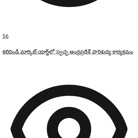
56
కలిదిండి మార్కెట్ యార్డ్‌లో 'స్వచ్ఛ ఆంధ్రప్రదేశ్' పారిశుధ్య కార్యక్రమం