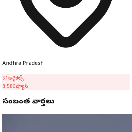
Andhra Pradesh
51
ఆర్టికల్స్
8,580
వ్యూస్
సంబంధిత వార్తలు