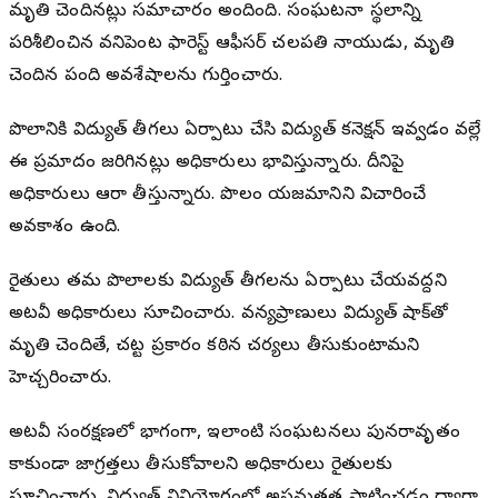
మృతి చెందినట్లు సమాచారం అందింది. సంఘటనా స్థలాన్ని
పరిశీలించిన వనిపెంట ఫారెస్ట్ ఆఫీసర్ చలపతి నాయుడు, మృతి
చెందిన పంది అవశేషాలను గుర్తించారు.
పొలానికి విద్యుత్ తీగలు ఏర్పాటు చేసి విద్యుత్ కనెక్షన్ ఇవ్వడం వల్లే
ఈ ప్రమాదం జరిగినట్లు అధికారులు భావిస్తున్నారు. దీనిపై
అధికారులు ఆరా తీస్తున్నారు. పొలం యజమానిని విచారించే
అవకాశం ఉంది.
రైతులు తమ పొలాలకు విద్యుత్ తీగలను ఏర్పాటు చేయవద్దని
అటవీ అధికారులు సూచించారు. వన్యప్రాణులు విద్యుత్ షాక్‌తో
మృతి చెందితే, చట్ట ప్రకారం కఠిన చర్యలు తీసుకుంటామని
హెచ్చరించారు.
అటవీ సంరక్షణలో భాగంగా, ఇలాంటి సంఘటనలు పునరావృతం
కాకుండా జాగ్రత్తలు తీసుకోవాలని అధికారులు రైతులకు