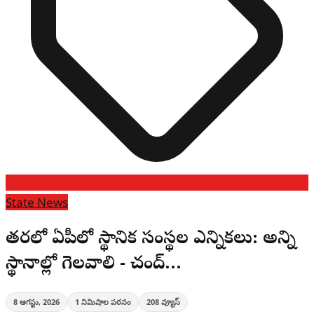
State News
త్వరలో ఏపీలో స్థానిక సంస్థల ఎన్నికలు: అన్ని
స్థానాల్లో గెలవాలి - చంద్…
8 ఆగస్టు, 2026
1
నిమిషాల పఠనం
208
వ్యూస్