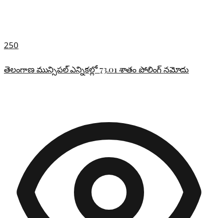
250
తెలంగాణ మున్సిపల్ ఎన్నికల్లో 73.01 శాతం పోలింగ్ నమోదు