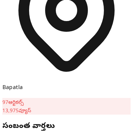
Bapatla
97
ఆర్టికల్స్
13,975
వ్యూస్
సంబంధిత వార్తలు