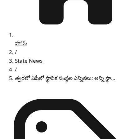
హోమ్
/
State News
/
త్వరలో ఏపీలో స్థానిక సంస్థల ఎన్నికలు: అన్ని స్థా…