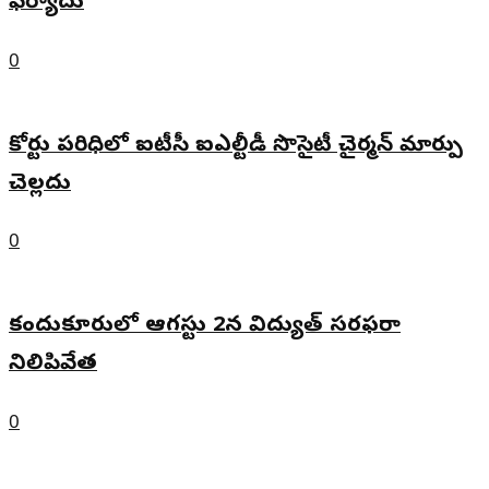
ఫిర్యాదు
0
కోర్టు పరిధిలో ఐటీసీ ఐఎల్టీడీ సొసైటీ చైర్మన్ మార్పు
చెల్లదు
0
కందుకూరులో ఆగస్టు 2న విద్యుత్ సరఫరా
నిలిపివేత
0