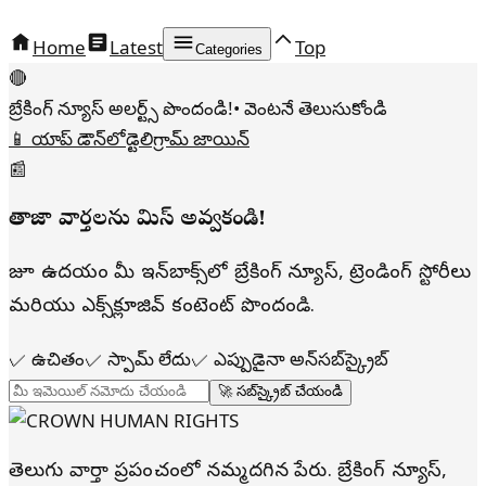
Home
Latest
Top
Categories
🔴
బ్రేకింగ్ న్యూస్ అలర్ట్స్ పొందండి!
• వెంటనే తెలుసుకోండి
📱 యాప్ డౌన్‌లోడ్
టెలిగ్రామ్ జాయిన్
📰
తాజా వార్తలను మిస్ అవ్వకండి!
రోజూ ఉదయం మీ ఇన్‌బాక్స్‌లో బ్రేకింగ్ న్యూస్, ట్రెండింగ్ స్టోరీలు
మరియు ఎక్స్‌క్లూజివ్ కంటెంట్ పొందండి.
✓
ఉచితం
✓
స్పామ్ లేదు
✓
ఎప్పుడైనా అన్‌సబ్‌స్క్రైబ్
🚀 సబ్‌స్క్రైబ్ చేయండి
తెలుగు వార్తా ప్రపంచంలో నమ్మదగిన పేరు. బ్రేకింగ్ న్యూస్,