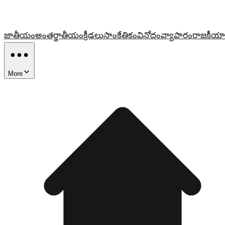
జాతీయం
అంతర్జాతీయం
క్రీడలు
సాంకేతికం
వినోదం
వ్యాపారం
రాజకీయా
More