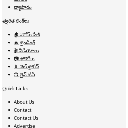
వ్యాపారం
త్వరిత లింక్‌లు
🏠 హోమ్ పేజీ
🔥 ట్రెండింగ్
🎬 వీడియోలు
📷 ఫోటోలు
📱 వెబ్ స్టోరీస్
📺 లైవ్ టీవీ
Quick Links
About Us
Contact
Contact Us
Advertise