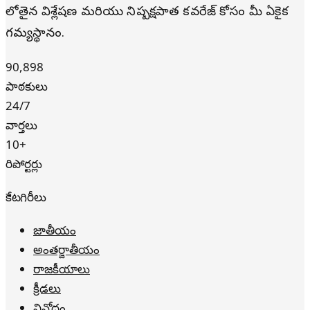
లోతైన విశ్లేషణ మరియు నిష్పక్షపాత కవరేజ్ కోసం మీ ఏకైక
గమ్యస్థానం.
90,898
పాఠకులు
24/7
వార్తలు
10+
రిపోర్టర్లు
కేటగిరీలు
జాతీయం
అంతర్జాతీయం
రాజకీయాలు
క్రీడలు
వినోదం