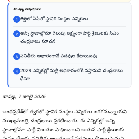
ముఖ్య విషయాలు
త్వరలో ఏపీలో స్థానిక సంస్థల ఎన్నికలు
1
అన్ని స్థానాల్లోనూ గెలుపు లక్ష్యంగా పార్టీ శ్రేణులకు సీఎం
2
చంద్రబాబు సూచన
పనితీరు ఆధారంగానే పదవుల కేటాయింపు
3
2029 ఎన్నికల్లో మళ్లీ అధికారంలోకి వస్తామని చంద్రబాబు
4
ధీమా
బాపట్ల, 7 జూలై 2026
ఆంధ్రప్రదేశ్‌లో త్వరలో స్థానిక సంస్థల ఎన్నికలు జరగనున్నాయని
ముఖ్యమంత్రి చంద్రబాబు ప్రకటించారు. ఈ ఎన్నికల్లో అన్ని
స్థానాల్లోనూ పార్టీ విజయం సాధించాలని ఆయన పార్టీ శ్రేణులకు