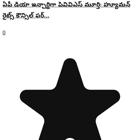
ఏపీ మీడియా ఇన్చార్జిగా పివివిఎస్ మూర్తి: హ్యూమన్
రైట్స్ కౌన్సిల్ ఫర్…
0