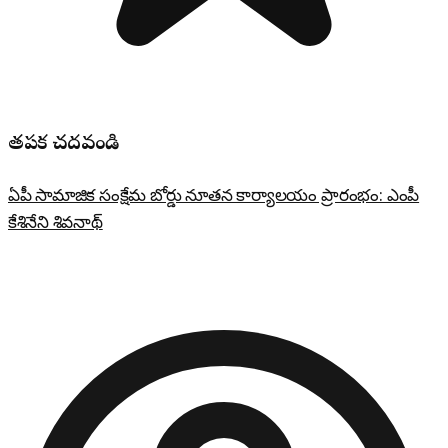
తప్పక చదవండి
ఏపీ సామాజిక సంక్షేమ బోర్డు నూతన కార్యాలయం ప్రారంభం: ఎంపీ
కేశినేని శివనాథ్