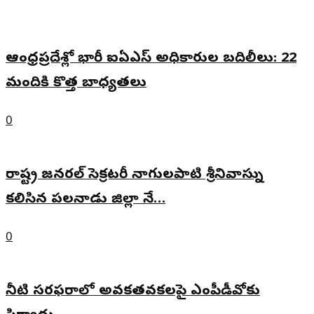
ఆంధ్రప్రదేశ్లో భారీ ఐఏఎస్ అధికారుల బదిలీలు: 22
మందికి కొత్త బాధ్యతలు
0
రాష్ట్ర జనరల్ సెక్రటరీ నాగులపాటి శ్రీనివాస్ను
కలిసిన పలనాడు జిల్లా నే…
0
నీటి సరఫరాలో అవకతవకలపై ఎంపీడీవోకు