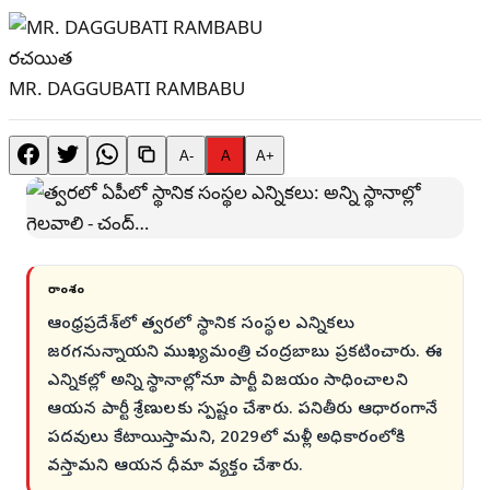
రచయిత
MR. DAGGUBATI RAMBABU
A-
A
A+
సారాంశం
ఆంధ్రప్రదేశ్‌లో త్వరలో స్థానిక సంస్థల ఎన్నికలు
జరగనున్నాయని ముఖ్యమంత్రి చంద్రబాబు ప్రకటించారు. ఈ
ఎన్నికల్లో అన్ని స్థానాల్లోనూ పార్టీ విజయం సాధించాలని
ఆయన పార్టీ శ్రేణులకు స్పష్టం చేశారు. పనితీరు ఆధారంగానే
పదవులు కేటాయిస్తామని, 2029లో మళ్లీ అధికారంలోకి
వస్తామని ఆయన ధీమా వ్యక్తం చేశారు.