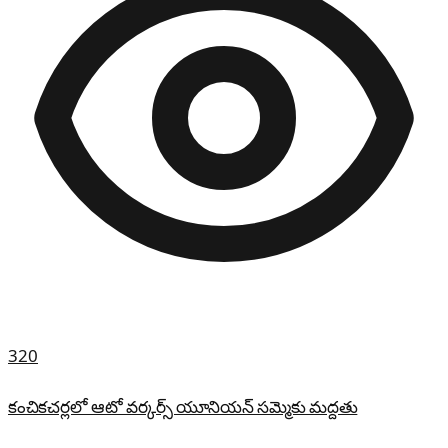
320
కంచికచర్లలో ఆటో వర్కర్స్ యూనియన్ సమ్మెకు మద్దతు