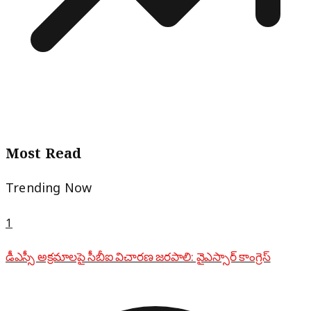
Most Read
Trending Now
1
డీఎస్సీ అక్రమాలపై సీబీఐ విచారణ జరపాలి: వైఎస్సార్ కాంగ్రెస్