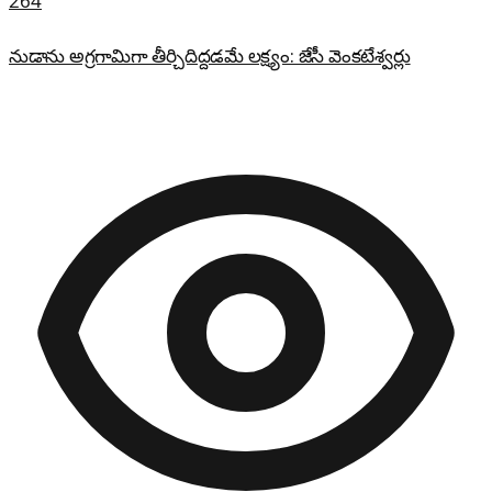
264
నుడాను అగ్రగామిగా తీర్చిదిద్దడమే లక్ష్యం: జేసీ వెంకటేశ్వర్లు