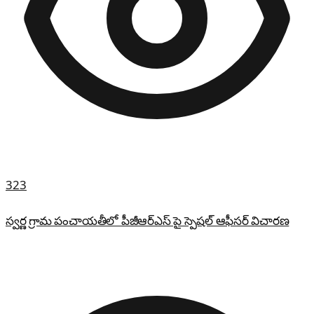
323
స్వర్ణ గ్రామ పంచాయతీలో పీజీఆర్ఎస్ పై స్పెషల్ ఆఫీసర్ విచారణ