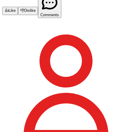
👍
Like
👎
Dislike
Comments