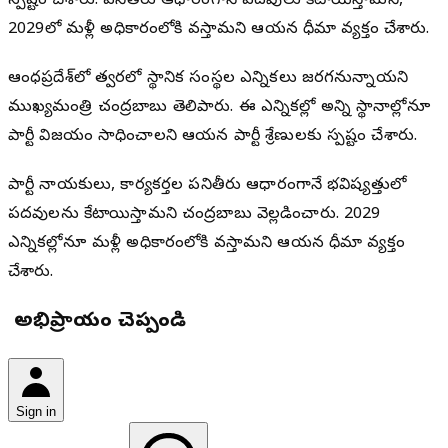
స్పష్టం చేశారు. పనితీరు ఆధారంగానే పదవులు కేటాయిస్తామని,
2029లో మళ్లీ అధికారంలోకి వస్తామని ఆయన ధీమా వ్యక్తం చేశారు.
ఆంధ్రప్రదేశ్‌లో త్వరలో స్థానిక సంస్థల ఎన్నికలు జరగనున్నాయని
ముఖ్యమంత్రి చంద్రబాబు తెలిపారు. ఈ ఎన్నికల్లో అన్ని స్థానాల్లోనూ
పార్టీ విజయం సాధించాలని ఆయన పార్టీ శ్రేణులకు స్పష్టం చేశారు.
పార్టీ నాయకులు, కార్యకర్తల పనితీరు ఆధారంగానే భవిష్యత్తులో
పదవులను కేటాయిస్తామని చంద్రబాబు వెల్లడించారు. 2029
ఎన్నికల్లోనూ మళ్లీ అధికారంలోకి వస్తామని ఆయన ధీమా వ్యక్తం
చేశారు.
మీ అభిప్రాయం చెప్పండి
Sign in