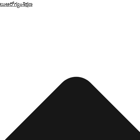
లు
ఆరోగ్యం
శిక్షణ