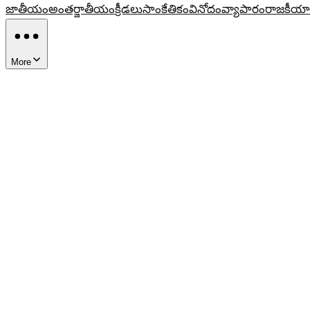
జాతీయం
అంతర్జాతీయం
క్రీడలు
సాంకేతికం
వినోదం
వ్యాపారం
రాజకీయా
More