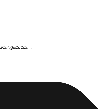
యూమనరైటస: సమ…