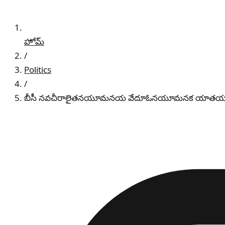
హోమ్
/
Politics
/
బీసీ నవచీరాలైతనయూమనయ వేదూఓనయూమనక యాత