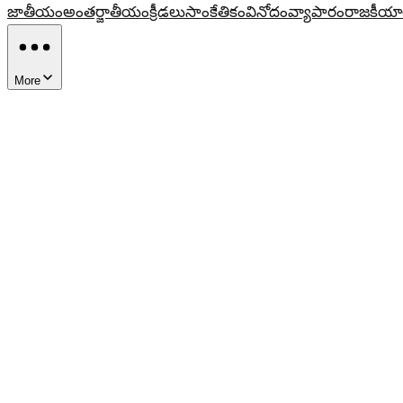
జాతీయం
అంతర్జాతీయం
క్రీడలు
సాంకేతికం
వినోదం
వ్యాపారం
రాజకీయా
More