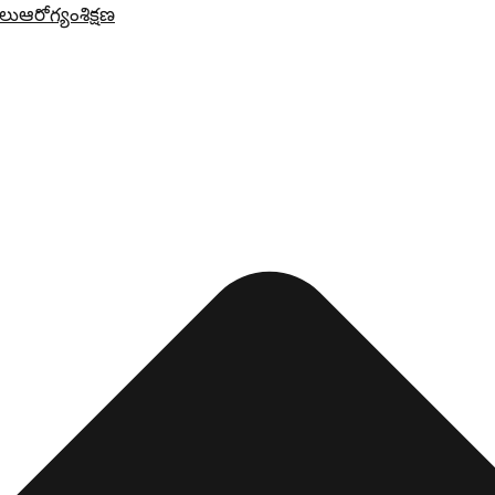
లు
ఆరోగ్యం
శిక్షణ