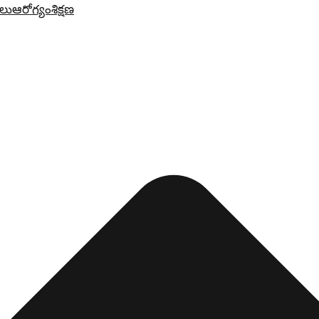
లు
ఆరోగ్యం
శిక్షణ