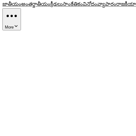
జాతీయం
అంతర్జాతీయం
క్రీడలు
సాంకేతికం
వినోదం
వ్యాపారం
రాజకీయా
More