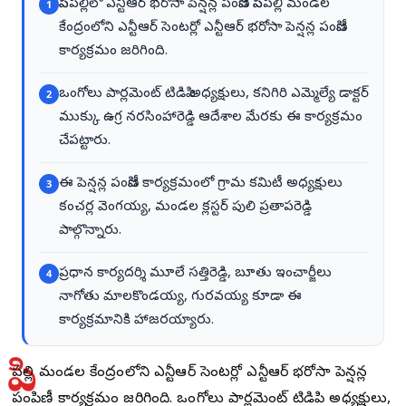
పిసిపల్లిలో ఎన్టీఆర్ భరోసా పెన్షన్ల పంపిణీ పిసిపల్లి మండల
1
కేంద్రంలోని ఎన్టీఆర్ సెంటర్లో ఎన్టీఆర్ భరోసా పెన్షన్ల పంపిణీ
కార్యక్రమం జరిగింది.
ఒంగోలు పార్లమెంట్ టిడిపి అధ్యక్షులు, కనిగిరి ఎమ్మెల్యే డాక్టర్
2
ముక్కు ఉగ్ర నరసింహారెడ్డి ఆదేశాల మేరకు ఈ కార్యక్రమం
చేపట్టారు.
ఈ పెన్షన్ల పంపిణీ కార్యక్రమంలో గ్రామ కమిటీ అధ్యక్షులు
3
కంచర్ల వెంగయ్య, మండల క్లస్టర్ పులి ప్రతాపరెడ్డి
పాల్గొన్నారు.
ప్రధాన కార్యదర్శి మూలే సత్తిరెడ్డి, బూతు ఇంచార్జీలు
4
నాగోతు మాలకొండయ్య, గురవయ్య కూడా ఈ
కార్యక్రమానికి హాజరయ్యారు.
పి
సిపల్లి మండల కేంద్రంలోని ఎన్టీఆర్ సెంటర్లో ఎన్టీఆర్ భరోసా పెన్షన్ల
పంపిణీ కార్యక్రమం జరిగింది. ఒంగోలు పార్లమెంట్ టిడిపి అధ్యక్షులు,