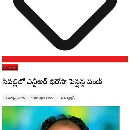
Politics
పిసిపల్లిలో ఎన్టీఆర్ భరోసా పెన్షన్ల పంపిణీ
7 ఆగస్టు, 2026
1
నిమిషాల పఠనం
466
వ్యూస్