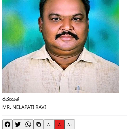
రచయిత
MR. NELAPATI RAVI
A-
A
A+