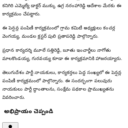
కనిగిరి ఎమ్మెల్యే డాక్టర్ ముక్కు ఉగ్ర నరసింహారెడ్డి ఆదేశాల మేరకు ఈ
కార్యక్రమం చేపట్టారు.
ఈ పెన్షన్ల పంపిణీ కార్యక్రమంలో గ్రామ కమిటీ అధ్యక్షులు కంచర్ల
వెంగయ్య, మండల క్లస్టర్ పులి ప్రతాపరెడ్డి పాల్గొన్నారు.
ప్రధాన కార్యదర్శి మూలే సత్తిరెడ్డి, బూతు ఇంచార్జీలు నాగోతు
మాలకొండయ్య, గురవయ్య కూడా ఈ కార్యక్రమానికి హాజరయ్యారు.
తెలుగుదేశం పార్టీ నాయకులు, కార్యకర్తలు పెద్ద సంఖ్యలో ఈ పెన్షన్ల
పంపిణీ కార్యక్రమంలో పాల్గొన్నారు. ఈ సందర్భంగా పలువురు
నాయకులు పార్టీ సిద్ధాంతాలను, సంక్షేమ పథకాల ప్రాముఖ్యతను
వివరించారు.
మీ అభిప్రాయం చెప్పండి