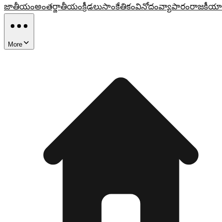
జాతీయం
అంతర్జాతీయం
క్రీడలు
సాంకేతికం
వినోదం
వ్యాపారం
రాజకీయా
More