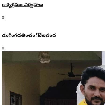
కార్యక్రమం నిర్వహణ
0
డంింగడతించంోిటేటదంద
0