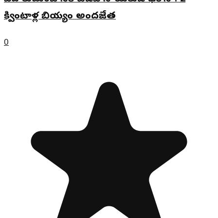
క్వింటాళ్ల బియ్యం అందజేత
0