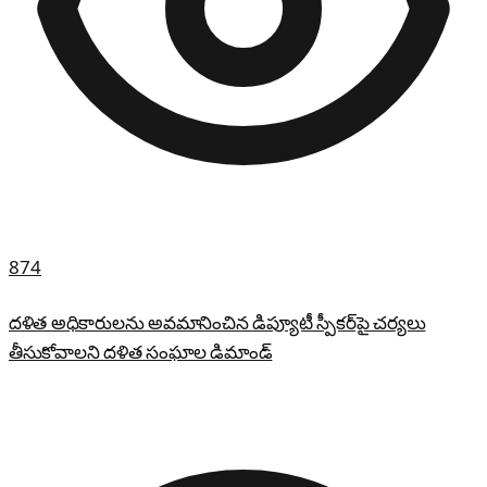
874
దళిత అధికారులను అవమానించిన డిప్యూటీ స్పీకర్‌పై చర్యలు
తీసుకోవాలని దళిత సంఘాల డిమాండ్