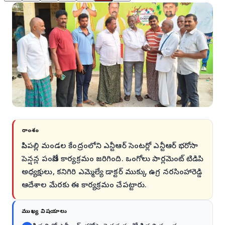
సారాంశం
పిసిపల్లి మండల కేంద్రంలోని ఎన్టీఆర్ సెంటర్లో ఎన్టీఆర్ భరోసా
పెన్షన్ల పంపిణీ కార్యక్రమం జరిగింది. ఒంగోలు పార్లమెంట్ టిడిపి
అధ్యక్షులు, కనిగిరి ఎమ్మెల్యే డాక్టర్ ముక్కు ఉగ్ర నరసింహారెడ్డి
ఆదేశాల మేరకు ఈ కార్యక్రమం చేపట్టారు.
ముఖ్య విషయాలు