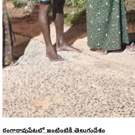
రంగారావుపేటలో ఇంటింటికీ తెలుగుదేశం