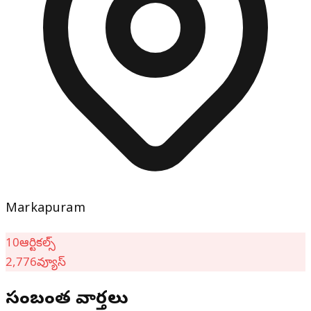
Markapuram
10
ఆర్టికల్స్
2,776
వ్యూస్
సంబంధిత వార్తలు