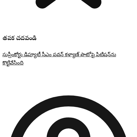
తప్పక చదవండి
సుప్రీంకోర్టు డిప్యూటీ సీఎం పవన్ కళ్యాణ్ ఫొటోపై పిటిషన్‌ను
కొట్టివేసింది