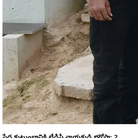
పేద కుటుంబానికి టీడీపీ నాయకుడి భరోసా: 2