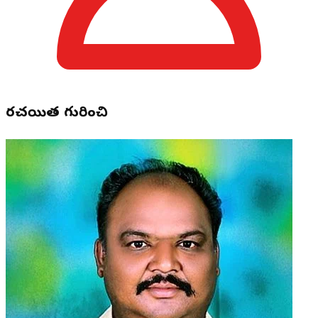
రచయిత గురించి