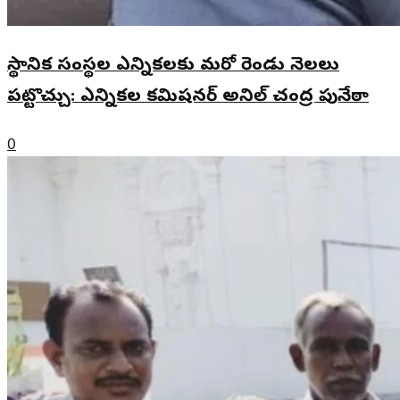
స్థానిక సంస్థల ఎన్నికలకు మరో రెండు నెలలు
పట్టొచ్చు: ఎన్నికల కమిషనర్ అనిల్ చంద్ర పునేఠా
0