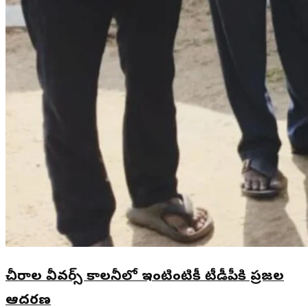
చీరాల వీవర్స్ కాలనీలో ఇంటింటికీ టీడీపీకి ప్రజల
ఆదరణ