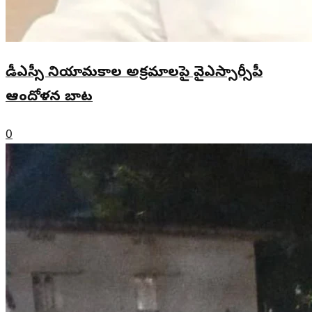
డీఎస్సీ నియామకాల అక్రమాలపై వైఎస్సార్సీపీ
ఆందోళన బాట
0