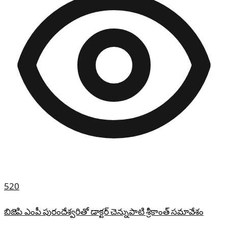
520
బిజెపి ఎంపీ పురందేశ్వరితో డాక్టర్ చెన్నుపాటి శ్రీకాంత్ సమావేశం