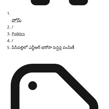
హోమ్
/
Politics
/
పిసిపల్లిలో ఎన్టీఆర్ భరోసా పెన్షన్ల పంపిణీ