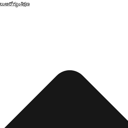
లు
ఆరోగ్యం
శిక్షణ