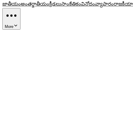
జాతీయం
అంతర్జాతీయం
క్రీడలు
సాంకేతికం
వినోదం
వ్యాపారం
రాజకీయా
More