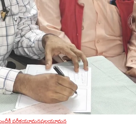
మందీకీ పరీకయూమనషలయూమన