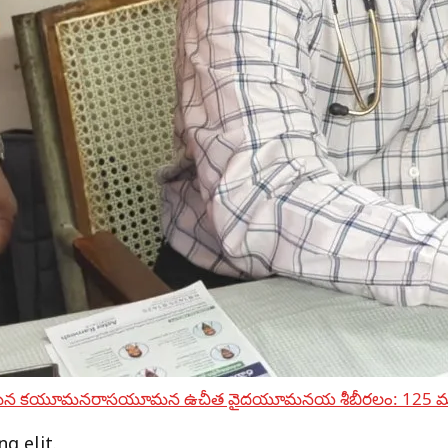
 కయూమనరాసయూమన ఉచీత వైదయూమనయ శీబీరలం: 125 
g elit.