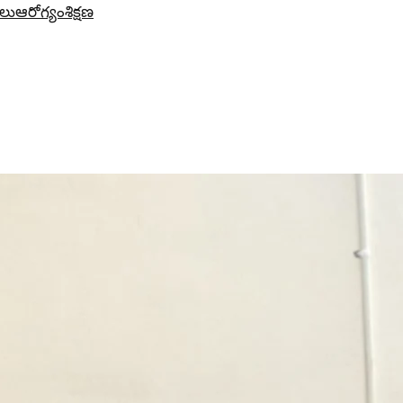
లు
ఆరోగ్యం
శిక్షణ