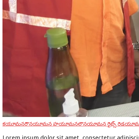
కయూమనరౌనయూమన హయూమనలౌనయూమన రైట్స్ రెడయూమన
Lorem ipsum dolor sit amet, consectetur adipiscin