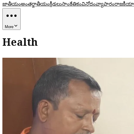
జాతీయం
అంతర్జాతీయం
క్రీడలు
సాంకేతికం
వినోదం
వ్యాపారం
రాజకీయా
More
Health