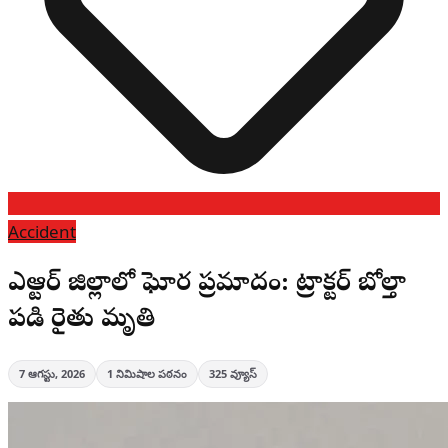
Accident
ఎన్టీఆర్ జిల్లాలో ఘోర ప్రమాదం: ట్రాక్టర్ బోల్తా
పడి రైతు మృతి
7 ఆగస్టు, 2026
1
నిమిషాల పఠనం
325
వ్యూస్