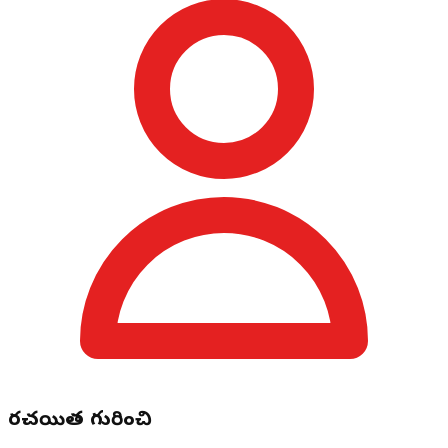
రచయిత గురించి