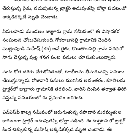
జరిగింది. పొలం పనులు ముగించుకుని కూలీలను ఇంటికి
చేరుస్తున్న రైతు, నడుపుతున్న ట్రాక్టర్ అదుపుతప్పి బోల్తా పడటంతో
అక్కడికక్కడే మృతి చెందాడు.
వీరులపాడు మండలం జుజ్జూరు గ్రామ సమీపంలో ఈ విషాదకర
సంఘటన చోటుచేసుకుంది. గోకరాజుపల్లి గ్రామానికి చెందిన
మొల్లెంపూడి మహేష్ (45) అనే రైతు, కొణతాలపల్లి గ్రామ పరిధిలో
సాగు చేస్తున్న పుల్ల శనగ పంట పనులు చూసుకుంటున్నారు.
పంట కోత దశకు చేరుకోవడంతో, కూలీలను తీసుకువచ్చి పనులు
చేయిస్తున్నారు. రోజువారీ పనులు ముగిసిన అనంతరం, కూలీలను
ట్రాక్టర్‌లో జుజ్జూరు గ్రామానికి తరలించి, వారిని దింపిన తర్వాత తిరిగి
వస్తున్న సమయంలో ఈ ప్రమాదం జరిగింది.
ఎన్‌ఎస్‌పీ కాల్వ సమీపంలో జరుగుతున్న రహదారి మరమ్మతుల
కారణంగా ట్రాక్టర్ అదుపుతప్పి బోల్తా పడింది. ఈ దుర్ఘటనలో ట్రాక్టర్
కింద చిక్కుకున్న మహేష్ అక్కడికక్కడే మృతి చెందాడు. ఈ