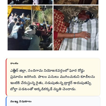
సారాంశం
ఎన్టీఆర్ జిల్లా, నందిగామ నియోజకవర్గంలో ఘోర రోడ్డు
ప్రమాదం జరిగింది. పొలం పనులు ముగించుకుని కూలీలను
ఇంటికి చేరుస్తున్న రైతు, నడుపుతున్న ట్రాక్టర్ అదుపుతప్పి
బోల్తా పడటంతో అక్కడికక్కడే మృతి చెందాడు.
ముఖ్య విషయాలు