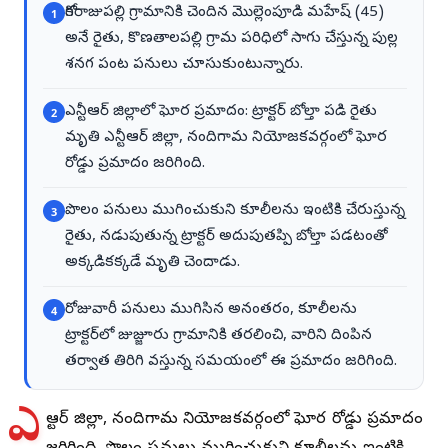
గోకరాజుపల్లి గ్రామానికి చెందిన మొల్లెంపూడి మహేష్ (45)
1
అనే రైతు, కొణతాలపల్లి గ్రామ పరిధిలో సాగు చేస్తున్న పుల్ల
శనగ పంట పనులు చూసుకుంటున్నారు.
ఎన్టీఆర్ జిల్లాలో ఘోర ప్రమాదం: ట్రాక్టర్ బోల్తా పడి రైతు
2
మృతి ఎన్టీఆర్ జిల్లా, నందిగామ నియోజకవర్గంలో ఘోర
రోడ్డు ప్రమాదం జరిగింది.
పొలం పనులు ముగించుకుని కూలీలను ఇంటికి చేరుస్తున్న
3
రైతు, నడుపుతున్న ట్రాక్టర్ అదుపుతప్పి బోల్తా పడటంతో
అక్కడికక్కడే మృతి చెందాడు.
రోజువారీ పనులు ముగిసిన అనంతరం, కూలీలను
4
ట్రాక్టర్‌లో జుజ్జూరు గ్రామానికి తరలించి, వారిని దింపిన
తర్వాత తిరిగి వస్తున్న సమయంలో ఈ ప్రమాదం జరిగింది.
ఎ
న్టీఆర్ జిల్లా, నందిగామ నియోజకవర్గంలో ఘోర రోడ్డు ప్రమాదం