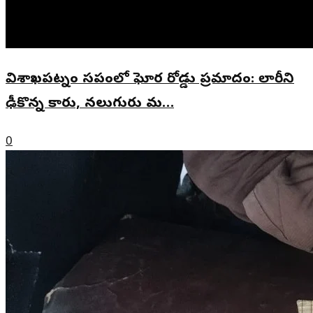
విశాఖపట్నం సమీపంలో ఘోర రోడ్డు ప్రమాదం: లారీని
ఢీకొన్న కారు, నలుగురు మ…
0