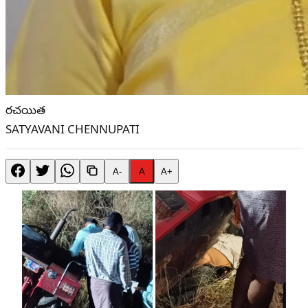
రచయిత
SATYAVANI CHENNUPATI
A-
A
A+