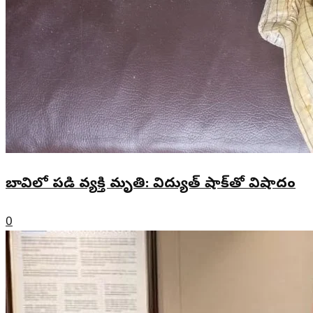
బావిలో పడి వ్యక్తి మృతి: విద్యుత్ షాక్‌తో విషాదం
0