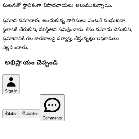
ఘటనతో స్థానికంగా విషాదఛాయలు అలుముకున్నాయి.
ప్రమాద సమాచారం అందుకున్న పోలీసులు వెంటనే సంఘటనా
స్థలానికి చేరుకుని, పరిస్థితిని సమీక్షించారు. కేసు నమోదు చేసుకుని,
ప్రమాదానికి గల కారణాలపై దర్యాప్తు చేస్తున్నట్లు అధికారులు
వెల్లడించారు.
మీ అభిప్రాయం చెప్పండి
Sign in
👍
Like
👎
Dislike
Comments