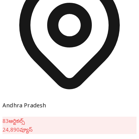
Andhra Pradesh
83
ఆర్టికల్స్
24,890
వ్యూస్