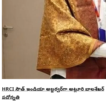
HRCI సౌత్ ఇండియా అబ్జర్వర్‌గా అట్లూరి బాలశేఖర్
పదోన్నతి