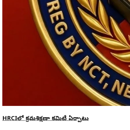
HRCIలో క్రమశిక్షణా కమిటీ ఏర్పాటు