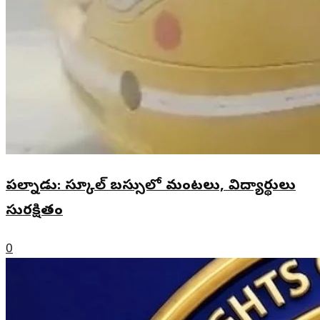
పల్నాడు: స్కూల్ బస్సులో మంటలు, విద్యార్థులు
సురక్షితం
0