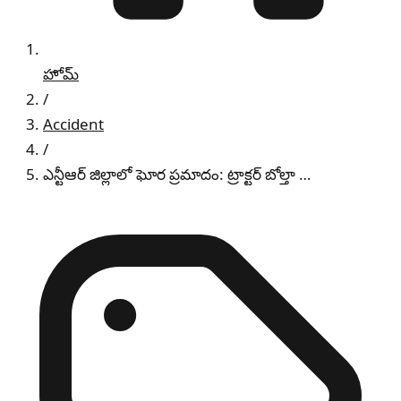
హోమ్
/
Accident
/
ఎన్టీఆర్ జిల్లాలో ఘోర ప్రమాదం: ట్రాక్టర్ బోల్తా …