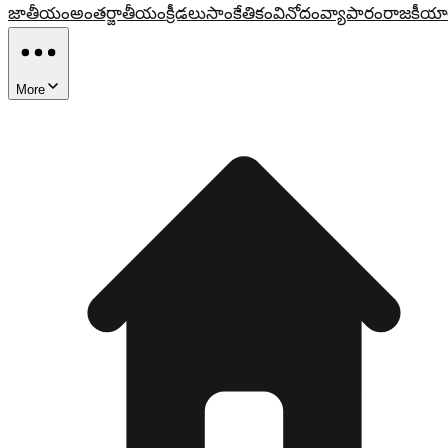
జాతీయం
అంతర్జాతీయం
క్రీడలు
సాంకేతికం
వినోదం
వ్యాపారం
రాజకీయా
More