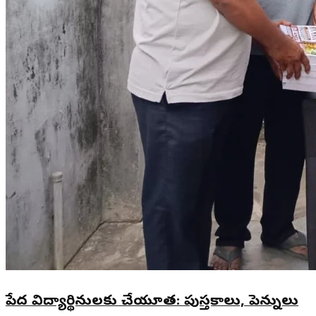
పేద విద్యార్థినులకు చేయూత: పుస్తకాలు, పెన్నులు