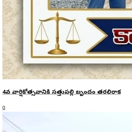
4వ వార్షికోత్సవానికి సత్తుపల్లి బృందం తరలిరాక
0