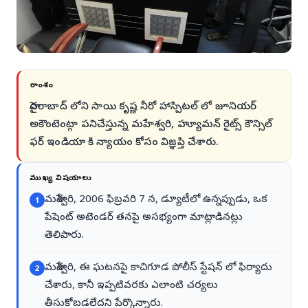
సారాంశం
హైదరాబాద్ లోని సాయి కృష్ణ నీరో హాస్పిటల్ లో జూనియర్
అకౌంటెంట్గా పనిచేస్తున్న మహేశ్వరి, హ్యూమన్ రైట్స్ కౌన్సిల్
ఫర్ ఇండియా కి న్యాయం కోసం విజ్ఞప్తి చేశారు.
ముఖ్య విషయాలు
మహేశ్వరి, 2006 ఫిబ్రవరి 7 న, డ్యూటీలో ఉన్నప్పుడు, ఒక
1
పేషెంట్ అటెండర్ తనపై అసభ్యంగా మాట్లాడినట్లు
తెలిపారు.
మహేశ్వరి, ఈ ఘటనపై కాచిగూడ పోలీస్ స్టేషన్ లో ఫిర్యాదు
2
చేశారు, కానీ ఇప్పటివరకు ఎలాంటి చర్యలు
తీసుకోబడలేదని పేర్కొన్నారు.