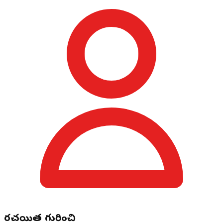
రచయిత గురించి