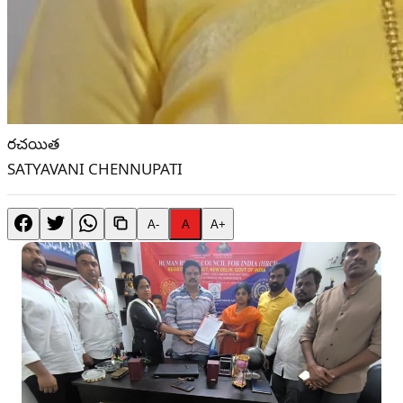
రచయిత
SATYAVANI CHENNUPATI
A-
A
A+