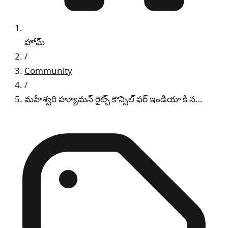
హోమ్
/
Community
/
మహేశ్వరి హ్యూమన్ రైట్స్ కౌన్సిల్ ఫర్ ఇండియా కి న…