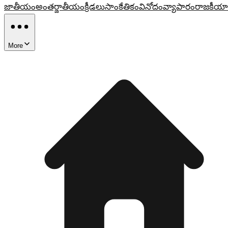
జాతీయం
అంతర్జాతీయం
క్రీడలు
సాంకేతికం
వినోదం
వ్యాపారం
రాజకీయా
More