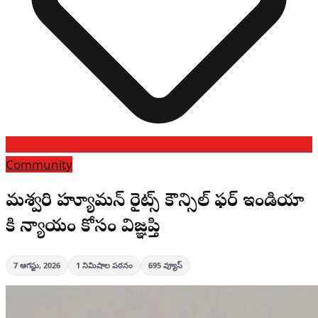
Community
మహేశ్వరి హ్యూమన్ రైట్స్ కౌన్సిల్ ఫర్ ఇండియా
కి న్యాయం కోసం విజ్ఞప్తి
7 ఆగస్టు, 2026
1
నిమిషాల పఠనం
695
వ్యూస్