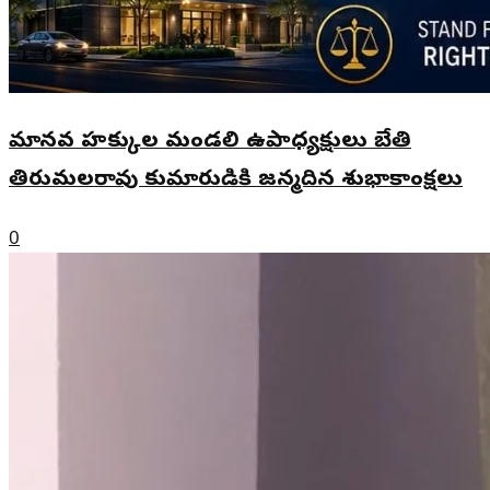
మానవ హక్కుల మండలి ఉపాధ్యక్షులు బేతి
తిరుమలరావు కుమారుడికి జన్మదిన శుభాకాంక్షలు
0