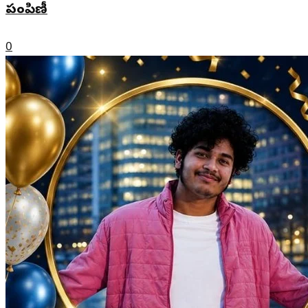
పంపిణీ
0