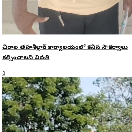
చీరాల తహశీల్దార్ కార్యాలయంలో కనీస సౌకర్యాలు
కల్పించాలని వినతి
0