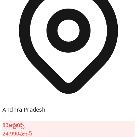
Andhra Pradesh
83
ఆర్టికల్స్
24,990
వ్యూస్