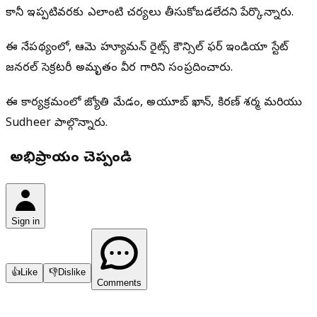
కానీ ఇప్పటివరకు ఎలాంటి చర్యలు తీసుకోబడలేదని పేర్కొన్నారు.
ఈ నేపథ్యంలో, ఆమె హ్యూమన్ రైట్స్ కౌన్సిల్ ఫర్ ఇండియా స్టేట్
జనరల్ సెక్రటరీ అమృతం వీర గారిని సంప్రదించారు.
ఈ కార్యక్రమంలో జ్యోతి మేడం, అయూబ్ ఖాన్, కిరణ్ శర్మ మరియు
Sudheer పాల్గొన్నారు.
మీ అభిప్రాయం చెప్పండి
Sign in
👍
Like
👎
Dislike
Comments