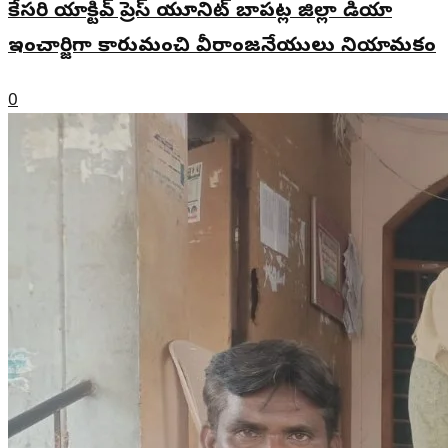
కేసరి యాక్టివ్ ప్రెస్ యూనిట్ బాపట్ల జిల్లా మీడియా
ఇంచార్జిగా కారుమంచి వీరాంజనేయులు నియామకం
0