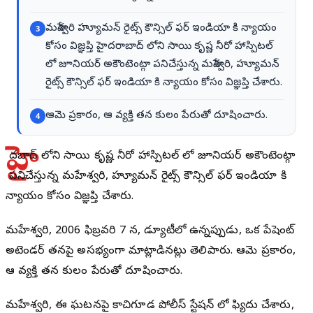
మహేశ్వరి హ్యూమన్ రైట్స్ కౌన్సిల్ ఫర్ ఇండియా కి న్యాయం
3
కోసం విజ్ఞప్తి హైదరాబాద్ లోని సాయి కృష్ణ నీరో హాస్పిటల్
లో జూనియర్ అకౌంటెంట్గా పనిచేస్తున్న మహేశ్వరి, హ్యూమన్
రైట్స్ కౌన్సిల్ ఫర్ ఇండియా కి న్యాయం కోసం విజ్ఞప్తి చేశారు.
ఆమె ప్రకారం, ఆ వ్యక్తి తన కులం పేరుతో దూషించారు.
4
హై
దరాబాద్ లోని సాయి కృష్ణ నీరో హాస్పిటల్ లో జూనియర్ అకౌంటెంట్గా
పనిచేస్తున్న మహేశ్వరి, హ్యూమన్ రైట్స్ కౌన్సిల్ ఫర్ ఇండియా కి
న్యాయం కోసం విజ్ఞప్తి చేశారు.
మహేశ్వరి, 2006 ఫిబ్రవరి 7 న, డ్యూటీలో ఉన్నప్పుడు, ఒక పేషెంట్
అటెండర్ తనపై అసభ్యంగా మాట్లాడినట్లు తెలిపారు. ఆమె ప్రకారం,
ఆ వ్యక్తి తన కులం పేరుతో దూషించారు.
మహేశ్వరి, ఈ ఘటనపై కాచిగూడ పోలీస్ స్టేషన్ లో ఫిర్యాదు చేశారు,