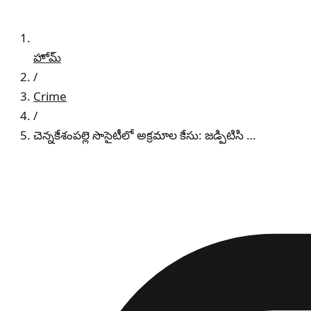
హోమ్
/
Crime
/
చెన్నకేశంపల్లె సొసైటీలో అక్రమాల కేసు: జడ్పిటిసి …