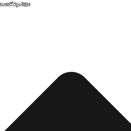
లు
ఆరోగ్యం
శిక్షణ