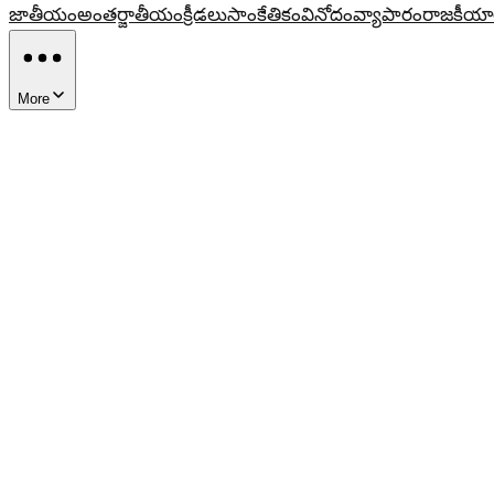
జాతీయం
అంతర్జాతీయం
క్రీడలు
సాంకేతికం
వినోదం
వ్యాపారం
రాజకీయా
More