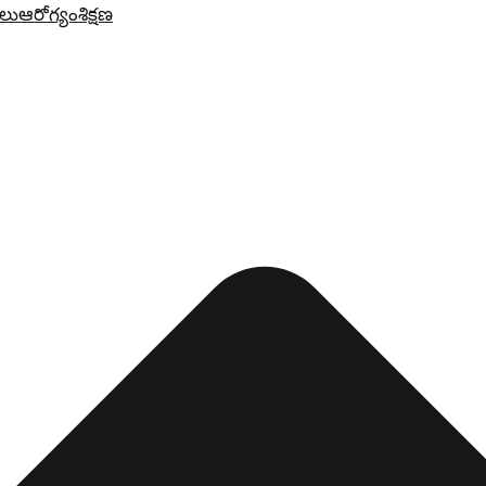
లు
ఆరోగ్యం
శిక్షణ