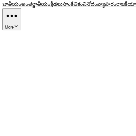
జాతీయం
అంతర్జాతీయం
క్రీడలు
సాంకేతికం
వినోదం
వ్యాపారం
రాజకీయా
More