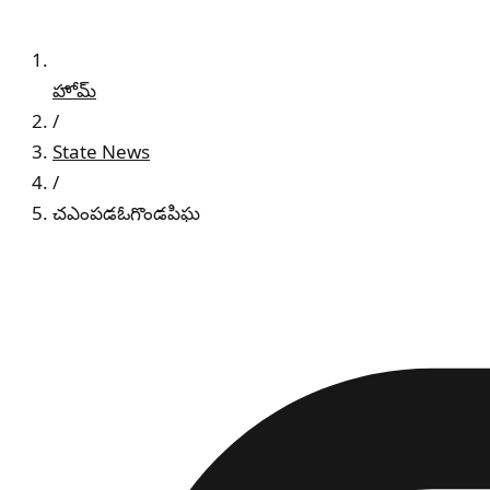
హోమ్
/
State News
/
చఎంపడఓగొండపిఘ