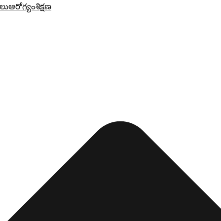
లు
ఆరోగ్యం
శిక్షణ