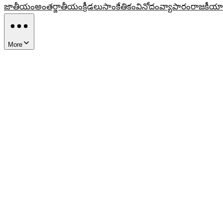
జాతీయం
అంతర్జాతీయం
క్రీడలు
సాంకేతికం
వినోదం
వ్యాపారం
రాజకీయా
More