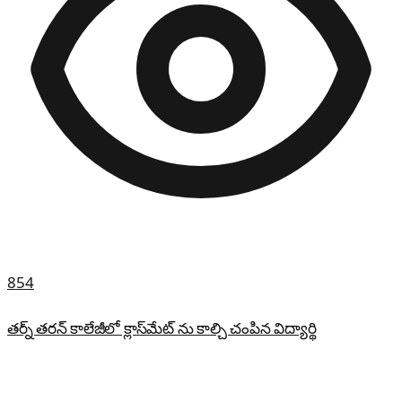
854
తర్న్ తరన్ కాలేజీలో క్లాస్‌మేట్ ను కాల్చి చంపిన విద్యార్థి