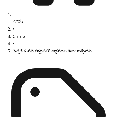
హోమ్
/
Crime
/
చెన్నకేశంపల్లె సొసైటీలో అక్రమాల కేసు: జడ్పిటిసి …