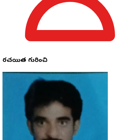
రచయిత గురించి