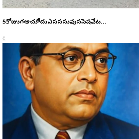
55ోజుుగఆచూీేదుఎసససువుససెషవేట…
0