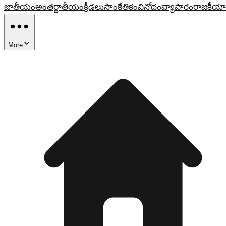
జాతీయం
అంతర్జాతీయం
క్రీడలు
సాంకేతికం
వినోదం
వ్యాపారం
రాజకీయా
More