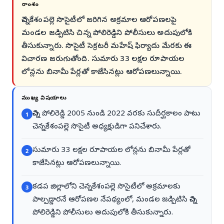
సారాంశం
చెన్నకేశంపల్లె సొసైటీలో జరిగిన అక్రమాల ఆరోపణలపై
మండల జడ్పిటిసి చిన్న పోలిరెడ్డిని పోలీసులు అదుపులోకి
తీసుకున్నారు. సొసైటీ సెక్రటరీ మహేష్ ఫిర్యాదు మేరకు ఈ
విచారణ జరుగుతోంది. సుమారు 33 లక్షల రూపాయల
లోన్లను బినామీ పేర్లతో కాజేసినట్లు ఆరోపణలున్నాయి.
ముఖ్య విషయాలు
చిన్న పోలిరెడ్డి 2005 నుండి 2022 వరకు సుదీర్ఘకాలం పాటు
1
చెన్నకేశంపల్లె సొసైటీ అధ్యక్షుడిగా పనిచేశారు.
సుమారు 33 లక్షల రూపాయల లోన్లను బినామీ పేర్లతో
2
కాజేసినట్లు ఆరోపణలున్నాయి.
కడప జిల్లాలోని చెన్నకేశంపల్లె సొసైటీలో అక్రమాలకు
3
పాల్పడ్డారనే ఆరోపణల నేపథ్యంలో, మండల జడ్పిటిసి చిన్న
పోలిరెడ్డిని పోలీసులు అదుపులోకి తీసుకున్నారు.