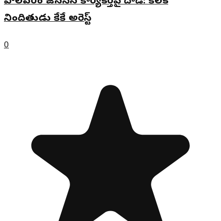
పోలవరం జనసేన కార్యకర్తపై దాడి: కీలక
నిందితుడు కేకే అరెస్ట్
0