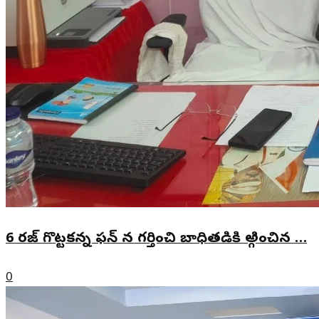
6 రజ్ గొట్టకన్న ఫన్ న గర్తించి బాధితడికి అ్గించిన …
0