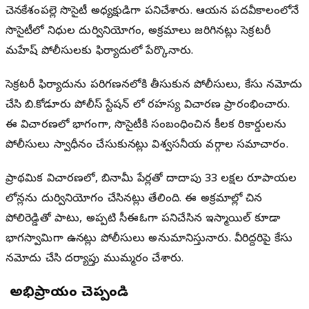
చెన్నకేశంపల్లె సొసైటీ అధ్యక్షుడిగా పనిచేశారు. ఆయన పదవీకాలంలోనే
సొసైటీలో నిధుల దుర్వినియోగం, అక్రమాలు జరిగినట్లు సెక్రటరీ
మహేష్ పోలీసులకు ఫిర్యాదులో పేర్కొన్నారు.
సెక్రటరీ ఫిర్యాదును పరిగణనలోకి తీసుకున్న పోలీసులు, కేసు నమోదు
చేసి బి.కోడూరు పోలీస్ స్టేషన్ లో రహస్య విచారణ ప్రారంభించారు.
ఈ విచారణలో భాగంగా, సొసైటీకి సంబంధించిన కీలక రికార్డులను
పోలీసులు స్వాధీనం చేసుకున్నట్లు విశ్వసనీయ వర్గాల సమాచారం.
ప్రాథమిక విచారణలో, బినామీ పేర్లతో దాదాపు 33 లక్షల రూపాయల
లోన్లను దుర్వినియోగం చేసినట్లు తేలింది. ఈ అక్రమాల్లో చిన్న
పోలిరెడ్డితో పాటు, అప్పటి సీఈఓగా పనిచేసిన ఇస్మాయిల్ కూడా
భాగస్వామిగా ఉన్నట్లు పోలీసులు అనుమానిస్తున్నారు. వీరిద్దరిపై కేసు
నమోదు చేసి దర్యాప్తు ముమ్మరం చేశారు.
మీ అభిప్రాయం చెప్పండి