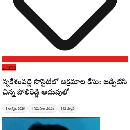
Crime
చెన్నకేశంపల్లె సొసైటీలో అక్రమాల కేసు: జడ్పిటిసి
చిన్న పోలిరెడ్డి అదుపులో
8 ఆగస్టు, 2026
1
నిమిషాల పఠనం
342
వ్యూస్