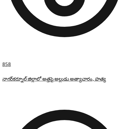
858
నాగర్‌కర్నూల్ జిల్లాలో అత్తపై అల్లుడు అత్యాచారం, హత్య