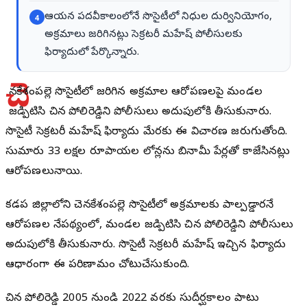
ఆయన పదవీకాలంలోనే సొసైటీలో నిధుల దుర్వినియోగం,
4
అక్రమాలు జరిగినట్లు సెక్రటరీ మహేష్ పోలీసులకు
ఫిర్యాదులో పేర్కొన్నారు.
చె
న్నకేశంపల్లె సొసైటీలో జరిగిన అక్రమాల ఆరోపణలపై మండల
జడ్పిటిసి చిన్న పోలిరెడ్డిని పోలీసులు అదుపులోకి తీసుకున్నారు.
సొసైటీ సెక్రటరీ మహేష్ ఫిర్యాదు మేరకు ఈ విచారణ జరుగుతోంది.
సుమారు 33 లక్షల రూపాయల లోన్లను బినామీ పేర్లతో కాజేసినట్లు
ఆరోపణలున్నాయి.
కడప జిల్లాలోని చెన్నకేశంపల్లె సొసైటీలో అక్రమాలకు పాల్పడ్డారనే
ఆరోపణల నేపథ్యంలో, మండల జడ్పిటిసి చిన్న పోలిరెడ్డిని పోలీసులు
అదుపులోకి తీసుకున్నారు. సొసైటీ సెక్రటరీ మహేష్ ఇచ్చిన ఫిర్యాదు
ఆధారంగా ఈ పరిణామం చోటుచేసుకుంది.
చిన్న పోలిరెడ్డి 2005 నుండి 2022 వరకు సుదీర్ఘకాలం పాటు