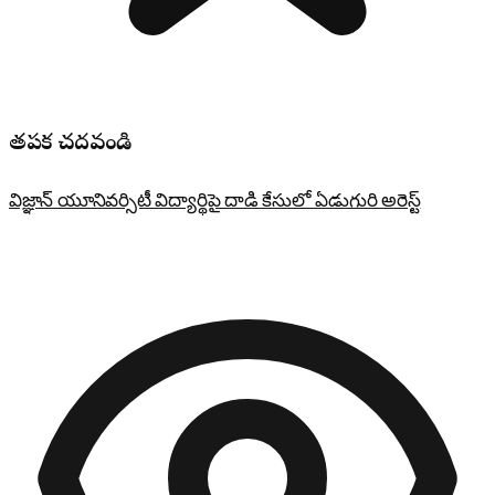
తప్పక చదవండి
విజ్ఞాన్ యూనివర్సిటీ విద్యార్థిపై దాడి కేసులో ఏడుగురి అరెస్ట్