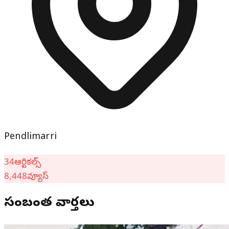
Pendlimarri
34
ఆర్టికల్స్
8,448
వ్యూస్
సంబంధిత వార్తలు