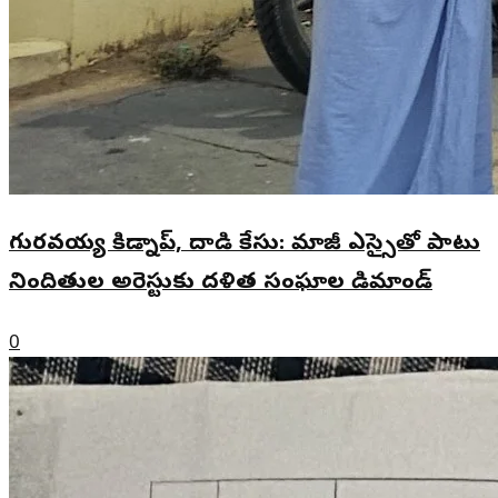
గురవయ్య కిడ్నాప్, దాడి కేసు: మాజీ ఎస్సైతో పాటు
నిందితుల అరెస్టుకు దళిత సంఘాల డిమాండ్
0