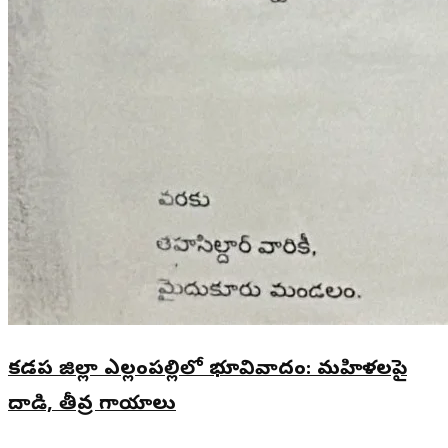
కడప జిల్లా ఎల్లంపల్లిలో భూవివాదం: మహిళలపై
దాడి, తీవ్ర గాయాలు