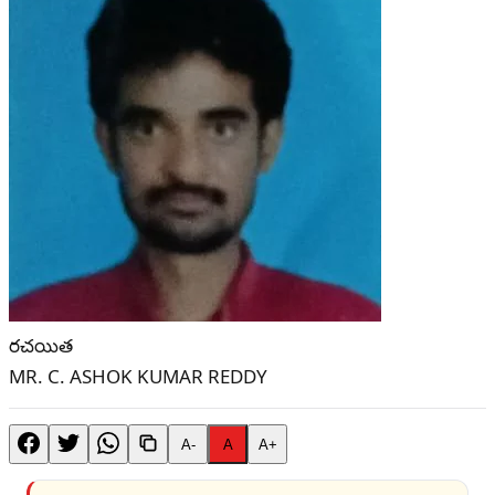
రచయిత
MR. C. ASHOK KUMAR REDDY
A-
A
A+