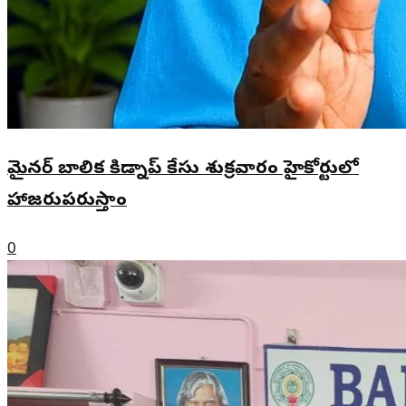
మైనర్ బాలిక కిడ్నాప్ కేసు శుక్రవారం హైకోర్టులో
హాజరుపరుస్తాం
0