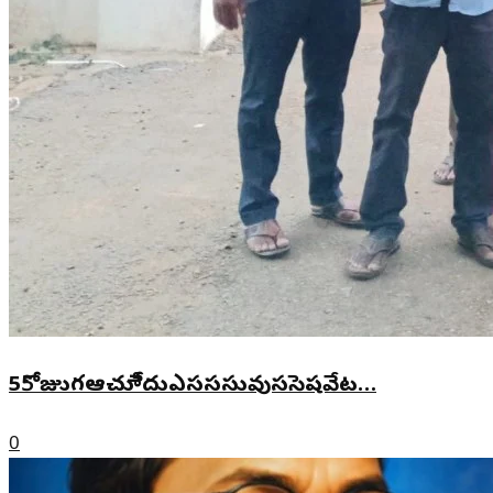
55ోజుుగఆచూీేదుఎసససువుససెషవేట…
0