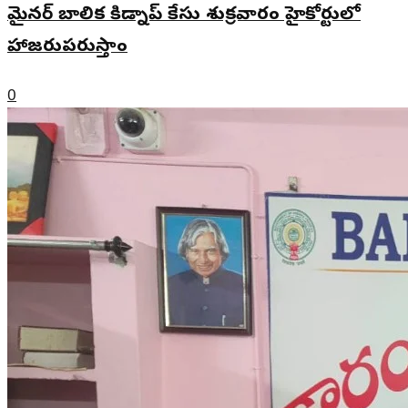
మైనర్ బాలిక కిడ్నాప్ కేసు శుక్రవారం హైకోర్టులో
హాజరుపరుస్తాం
0