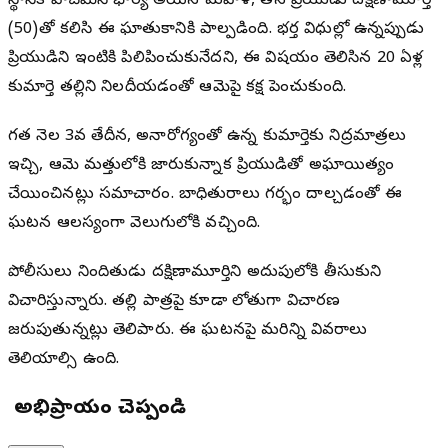
స్థానిక వాచ్‌మెన్‌ భార్య అయిన మహిళ, తన ప్రియుడు దక్షిణామూర్తి
(50)తో కలిసి ఈ ఘాతుకానికి పాల్పడింది. భర్త విధుల్లో ఉన్నప్పుడు
ప్రియుడిని ఇంటికి పిలిపించుకునేదని, ఈ విషయం తెలిసిన 20 ఏళ్ల
కుమార్తె తల్లిని నిలదీయడంతో ఆమెపై కక్ష పెంచుకుంది.
గత నెల 3వ తేదీన, అనారోగ్యంతో ఉన్న కుమార్తెకు నిద్రమాత్రలు
ఇచ్చి, ఆమె మత్తులోకి జారుకున్నాక ప్రియుడితో అఘాయిత్యం
చేయించినట్లు సమాచారం. బాధితురాలు గర్భం దాల్చడంతో ఈ
ఘటన ఆలస్యంగా వెలుగులోకి వచ్చింది.
పోలీసులు నిందితుడు దక్షిణామూర్తిని అదుపులోకి తీసుకుని
విచారిస్తున్నారు. తల్లి పాత్రపై కూడా లోతుగా విచారణ
జరుపుతున్నట్లు తెలిపారు. ఈ ఘటనపై మరిన్ని వివరాలు
తెలియాల్సి ఉంది.
మీ అభిప్రాయం చెప్పండి