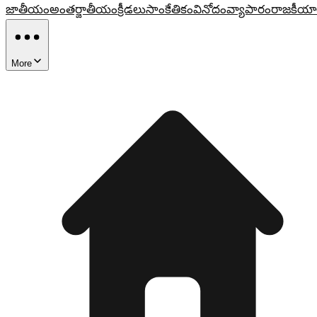
జాతీయం
అంతర్జాతీయం
క్రీడలు
సాంకేతికం
వినోదం
వ్యాపారం
రాజకీయా
More