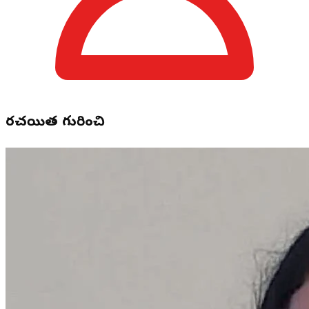
రచయిత గురించి