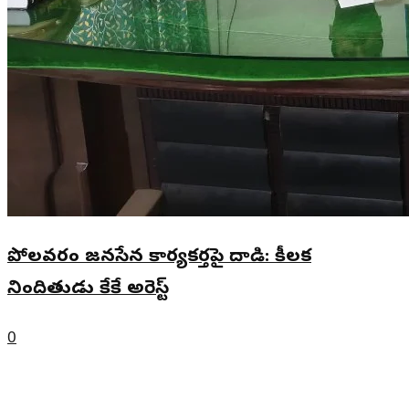
పోలవరం జనసేన కార్యకర్తపై దాడి: కీలక
నిందితుడు కేకే అరెస్ట్
0