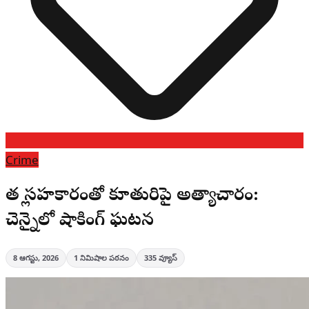
Crime
తల్లి సహకారంతో కూతురిపై అత్యాచారం:
చెన్నైలో షాకింగ్ ఘటన
8 ఆగస్టు, 2026
1
నిమిషాల పఠనం
335
వ్యూస్