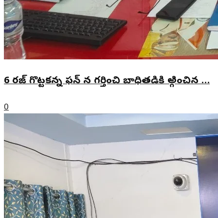
6 రజ్ గొట్టకన్న ఫన్ న గర్తించి బాధితడికి అ్గించిన …
0