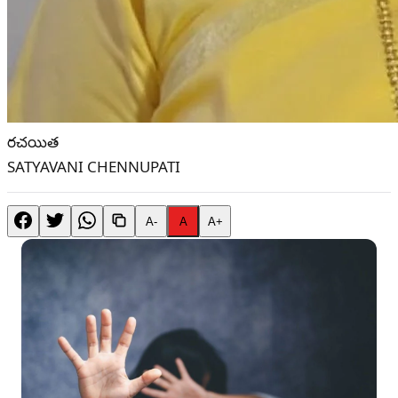
రచయిత
SATYAVANI CHENNUPATI
A-
A
A+