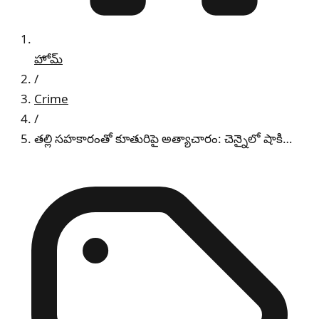
హోమ్
/
Crime
/
తల్లి సహకారంతో కూతురిపై అత్యాచారం: చెన్నైలో షాకి…