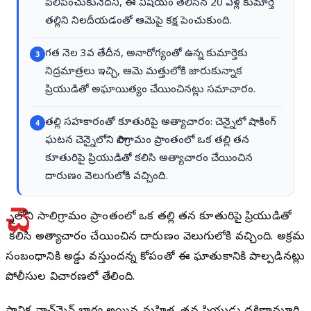
పిలిపించుకునేదని, ఈ విషయం తెలిసిన 20 ఏళ్ల కుమార్తె
తల్లిని నిలదీయడంతో ఆమెపై కక్ష పెంచుకుంది.
గత నెల 3వ తేదీన, అనారోగ్యంతో ఉన్న కుమార్తెకు
3
నిద్రమాత్రలు ఇచ్చి, ఆమె మత్తులోకి జారుకున్నాక
ప్రియుడితో అఘాయిత్యం చేయించినట్లు సమాచారం.
తల్లి సహకారంతో కూతురిపై అత్యాచారం: చెన్నైలో షాకింగ్
4
ఘటన చెన్నైలోని సాలిగ్రామం ప్రాంతంలో ఒక తల్లి తన
కూతురిపై ప్రియుడితో కలిసి అత్యాచారం చేయించిన
దారుణం వెలుగులోకి వచ్చింది.
చె
న్నైలోని సాలిగ్రామం ప్రాంతంలో ఒక తల్లి తన కూతురిపై ప్రియుడితో
కలిసి అత్యాచారం చేయించిన దారుణం వెలుగులోకి వచ్చింది. అక్రమ
సంబంధానికి అడ్డు వస్తుందన్న కోపంతో ఈ ఘాతుకానికి పాల్పడినట్లు
పోలీసుల విచారణలో తేలింది.