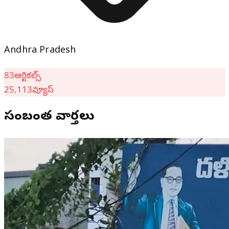
Andhra Pradesh
83
ఆర్టికల్స్
25,113
వ్యూస్
సంబంధిత వార్తలు