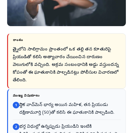
సారాంశం
చెన్నైలోని సాలిగ్రామం ప్రాంతంలో ఒక తల్లి తన కూతురిపై
ప్రియుడితో కలిసి అత్యాచారం చేయించిన దారుణం
వెలుగులోకి వచ్చింది. అక్రమ సంబంధానికి అడ్డు వస్తుందన్న
కోపంతో ఈ ఘాతుకానికి పాల్పడినట్లు పోలీసుల విచారణలో
తేలింది.
ముఖ్య విషయాలు
స్థానిక వాచ్‌మెన్‌ భార్య అయిన మహిళ, తన ప్రియుడు
1
దక్షిణామూర్తి (50)తో కలిసి ఈ ఘాతుకానికి పాల్పడింది.
భర్త విధుల్లో ఉన్నప్పుడు ప్రియుడిని ఇంటికి
2