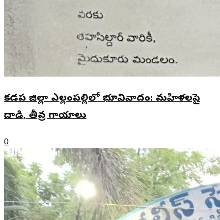
కడప జిల్లా ఎల్లంపల్లిలో భూవివాదం: మహిళలపై
దాడి, తీవ్ర గాయాలు
0