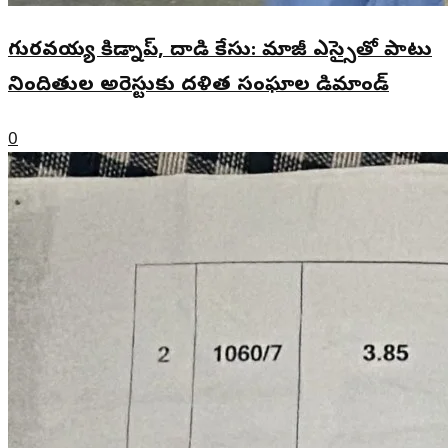
గురవయ్య కిడ్నాప్, దాడి కేసు: మాజీ ఎస్సైతో పాటు
నిందితుల అరెస్టుకు దళిత సంఘాల డిమాండ్
0