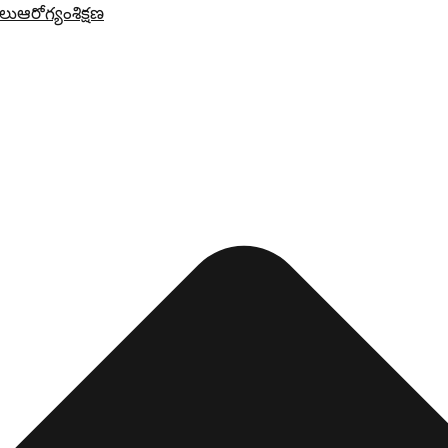
లు
ఆరోగ్యం
శిక్షణ