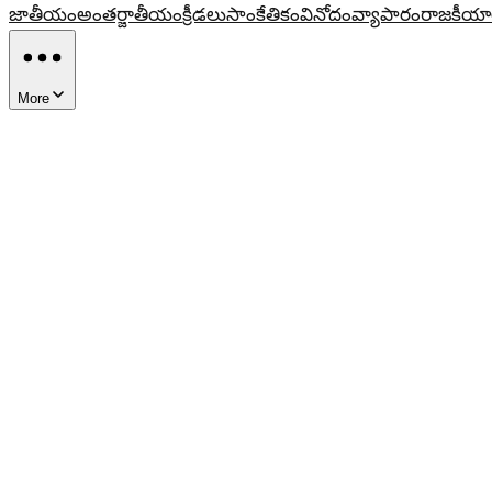
జాతీయం
అంతర్జాతీయం
క్రీడలు
సాంకేతికం
వినోదం
వ్యాపారం
రాజకీయా
More