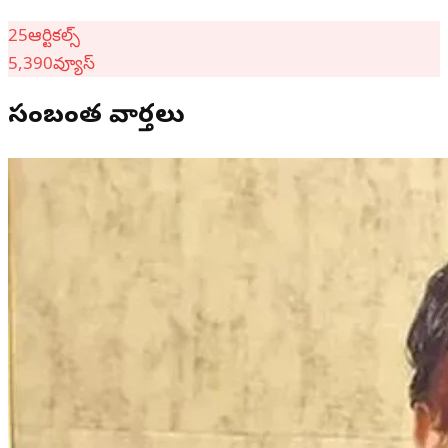
25
ఆర్టికల్స్
5,390
వ్యూస్
సంబంధిత వార్తలు