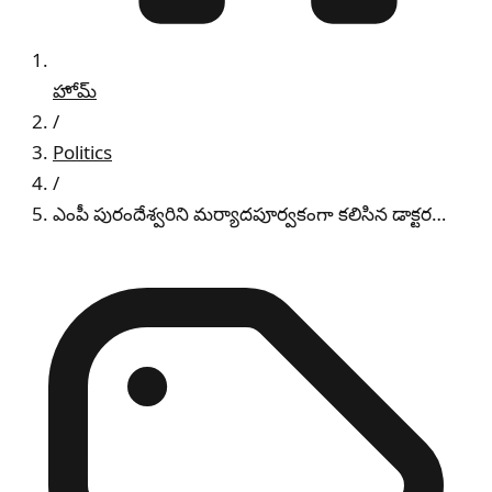
హోమ్
/
Politics
/
ఎంపీ పురందేశ్వరిని మర్యాదపూర్వకంగా కలిసిన డాక్టర…