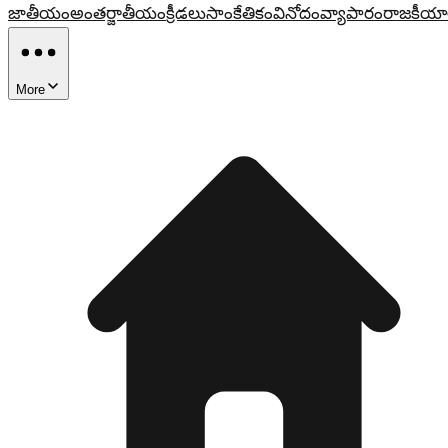
జాతీయం
అంతర్జాతీయం
క్రీడలు
సాంకేతికం
వినోదం
వ్యాపారం
రాజకీయా
More