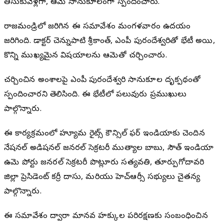
తీసుకువెళ్లగా, ఆమె సానుకూలంగా స్పందించారు.
రాజమండ్రిలో జరిగిన ఈ సమావేశం మంగళవారం ఉదయం
జరిగింది. డాక్టర్ చెన్నుపాటి శ్రీకాంత్, ఎంపీ పురందేశ్వరితో భేటీ అయి,
కొన్ని ముఖ్యమైన విషయాలను ఆమెతో చర్చించారు.
చర్చించిన అంశాలపై ఎంపీ పురందేశ్వరి సానుకూల దృక్పథంతో
స్పందించారని తెలిసింది. ఈ భేటీలో పలువురు ప్రముఖులు
పాల్గొన్నారు.
ఈ కార్యక్రమంలో హ్యూమన్ రైట్స్ కౌన్సిల్ ఫర్ ఇండియాకు చెందిన
నేషనల్ అడిషనల్ జనరల్ సెక్రటరీ ముత్యాల బాబు, సౌత్ ఇండియా
ఉమెన్ పోర్టు జనరల్ సెక్రటరీ పొట్లూరు సత్యవతి, తూర్పుగోదావరి
జిల్లా ప్రెసిడెంట్ కర్రీ దాసు, మరియు హెచ్ఆర్సీ సభ్యులు చైతన్య
పాల్గొన్నారు.
ఈ సమావేశం ద్వారా మానవ హక్కుల పరిరక్షణకు సంబంధించిన