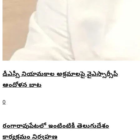
డీఎస్సీ నియామకాల అక్రమాలపై వైఎస్సార్సీపీ
ఆందోళన బాట
0