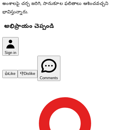
అంశాలపై చర్చ జరిగి, సానుకూల ఫలితాలు ఆశించవచ్చని
భావిస్తున్నారు.
మీ అభిప్రాయం చెప్పండి
Sign in
👍
Like
👎
Dislike
Comments