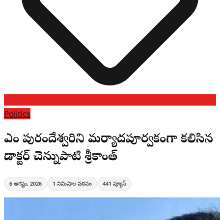
Politics
ఎంపీ పురందేశ్వరిని మర్యాదపూర్వకంగా కలిసిన
డాక్టర్ చెన్నుపాటి శ్రీకాంత్
6 ఆగస్టు, 2026
1
నిమిషాల పఠనం
441
వ్యూస్