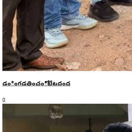
రంగారావుపేటలో ఇంటింటికీ తెలుగుదేశం
కార్యక్రమం నిర్వహణ
0