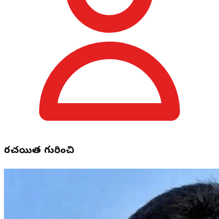
రచయిత గురించి