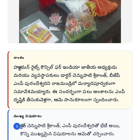
సారాంశం
హ్యూమన్ రైట్స్ కౌన్సిల్ ఫర్ ఇండియా జాతీయ అధ్యక్షుడు
మరియు వ్యవస్థాపకులు డాక్టర్ చెన్నుపాటి శ్రీకాంత్, బీజేపీ
ఎంపీ పురందేశ్వరిని రాజమండ్రిలో మర్యాదపూర్వకంగా
సమావేశమయ్యారు. ఈ సందర్భంగా పలు అంశాలను ఎంపీ
దృష్టికి తీసుకువెళ్లగా, ఆమె సానుకూలంగా స్పందించారు.
ముఖ్య విషయాలు
డాక్టర్ చెన్నుపాటి శ్రీకాంత్, ఎంపీ పురందేశ్వరితో భేటీ అయి,
1
కొన్ని ముఖ్యమైన విషయాలను ఆమెతో చర్చించారు.