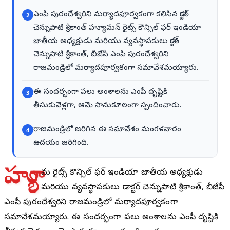
ఎంపీ పురందేశ్వరిని మర్యాదపూర్వకంగా కలిసిన డాక్టర్
2
చెన్నుపాటి శ్రీకాంత్ హ్యూమన్ రైట్స్ కౌన్సిల్ ఫర్ ఇండియా
జాతీయ అధ్యక్షుడు మరియు వ్యవస్థాపకులు డాక్టర్
చెన్నుపాటి శ్రీకాంత్, బీజేపీ ఎంపీ పురందేశ్వరిని
రాజమండ్రిలో మర్యాదపూర్వకంగా సమావేశమయ్యారు.
ఈ సందర్భంగా పలు అంశాలను ఎంపీ దృష్టికి
3
తీసుకువెళ్లగా, ఆమె సానుకూలంగా స్పందించారు.
రాజమండ్రిలో జరిగిన ఈ సమావేశం మంగళవారం
4
ఉదయం జరిగింది.
హ్యూ
మన్ రైట్స్ కౌన్సిల్ ఫర్ ఇండియా జాతీయ అధ్యక్షుడు
మరియు వ్యవస్థాపకులు డాక్టర్ చెన్నుపాటి శ్రీకాంత్, బీజేపీ
ఎంపీ పురందేశ్వరిని రాజమండ్రిలో మర్యాదపూర్వకంగా
సమావేశమయ్యారు. ఈ సందర్భంగా పలు అంశాలను ఎంపీ దృష్టికి