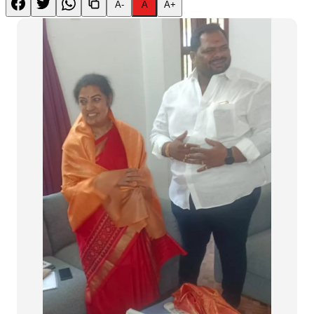
A-
A
A+