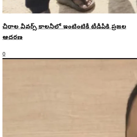
చీరాల వీవర్స్ కాలనీలో ఇంటింటికీ టీడీపీకి ప్రజల
ఆదరణ
0