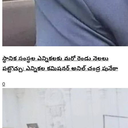
స్థానిక సంస్థల ఎన్నికలకు మరో రెండు నెలలు
పట్టొచ్చు: ఎన్నికల కమిషనర్ అనిల్ చంద్ర పునేఠా
0