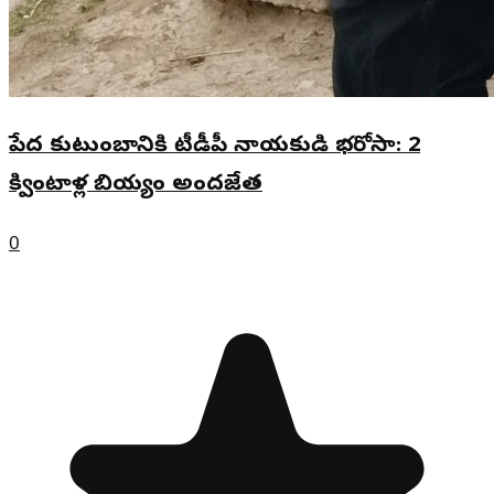
డంింగడతించంోిటేటదంద
0