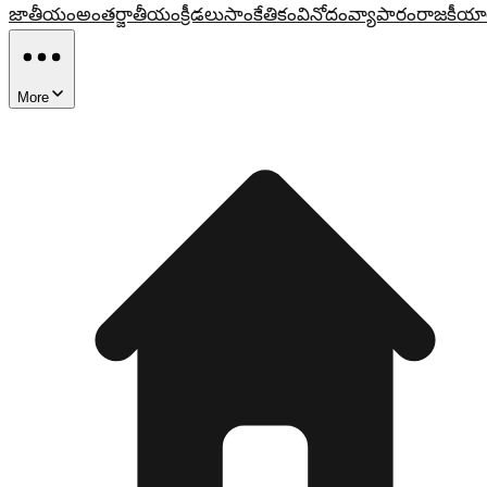
జాతీయం
అంతర్జాతీయం
క్రీడలు
సాంకేతికం
వినోదం
వ్యాపారం
రాజకీయా
More