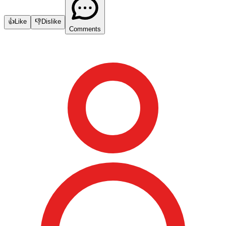
👍
Like
👎
Dislike
Comments