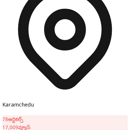
Karamchedu
78
ఆర్టికల్స్
17,009
వ్యూస్