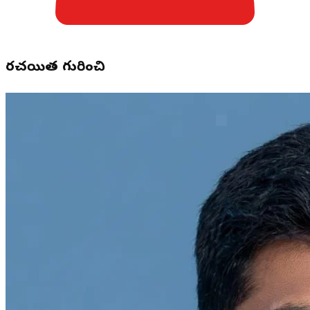
రచయిత గురించి