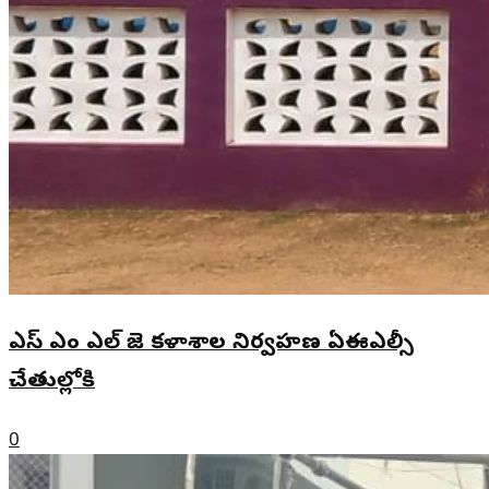
ఎస్ ఎం ఎల్ జె కళాశాల నిర్వహణ ఏఈఎల్సీ
చేతుల్లోకి
0