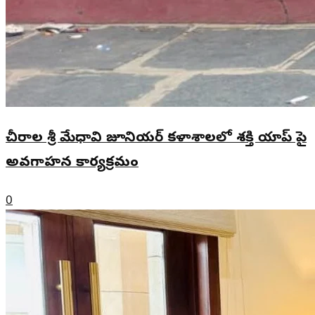
చీరాల శ్రీ మేధావి జూనియర్ కళాశాలలో శక్తి యాప్ పై
అవగాహన కార్యక్రమం
0