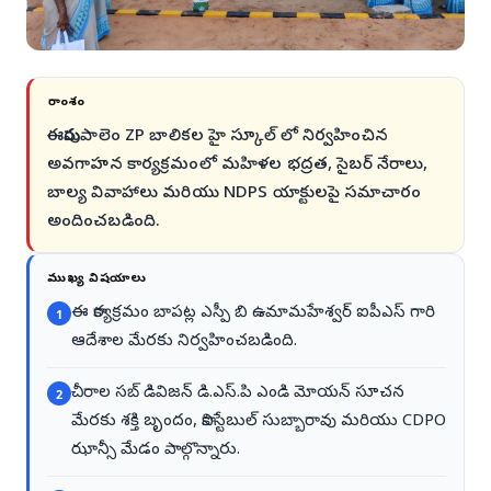
సారాంశం
ఈపురుపాలెం ZP బాలికల హై స్కూల్ లో నిర్వహించిన
అవగాహన కార్యక్రమంలో మహిళల భద్రత, సైబర్ నేరాలు,
బాల్య వివాహాలు మరియు NDPS యాక్టులపై సమాచారం
అందించబడింది.
ముఖ్య విషయాలు
ఈ కార్యక్రమం బాపట్ల ఎస్పీ బి ఉమామహేశ్వర్ ఐపీఎస్ గారి
1
ఆదేశాల మేరకు నిర్వహించబడింది.
చీరాల సబ్ డివిజన్ డి.ఎస్.పి ఎండి మోయన్ సూచన
2
మేరకు శక్తి బృందం, కానిస్టేబుల్ సుబ్బారావు మరియు CDPO
ఝాన్సీ మేడం పాల్గొన్నారు.