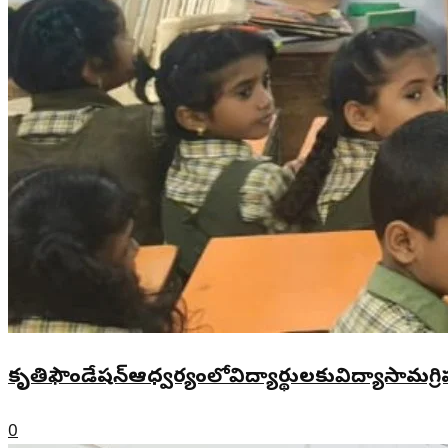
కృతిఫౌండేషన్ఆధ్వర్యంలోవిద్యార్థులకువిద్యాసామగ్రి
0