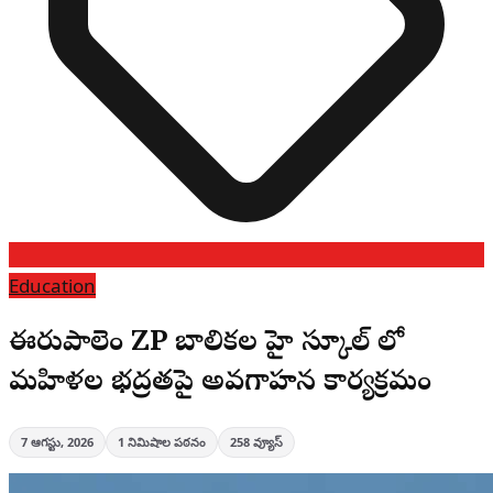
Education
ఈపురుపాలెం ZP బాలికల హై స్కూల్ లో
మహిళల భద్రతపై అవగాహన కార్యక్రమం
7 ఆగస్టు, 2026
1
నిమిషాల పఠనం
258
వ్యూస్