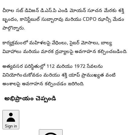
చీరాల సబ్ డివిజన్ డి.ఎస్.పి ఎండి మోయన్ సూచన మేరకు శక్తి
బృందం, కానిస్టేబుల్ సుబ్బారావు మరియు CDPO ఝాన్సీ మేడం
పాల్గొన్నారు.
కార్య‌క్ర‌మంలో మహిళలపై వేధింపులు, సైబర్ మోసాలు, బాల్య
వివాహాలు మరియు మారక ద్రవ్యాలపై అవగాహన కల్పించబడింది.
అత్యవసర పరిస్థితుల్లో 112 మరియు 1972 సేవలను
వినియోగించుకోవడం మరియు శక్తి యాప్ ప్రాముఖ్యత వంటి
అంశాలపై అవగాహన కల్పించడం జరిగింది.
మీ అభిప్రాయం చెప్పండి
Sign in