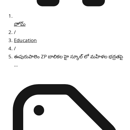
హోమ్
/
Education
/
ఈపురుపాలెం ZP బాలికల హై స్కూల్ లో మహిళల భద్రతపై
…