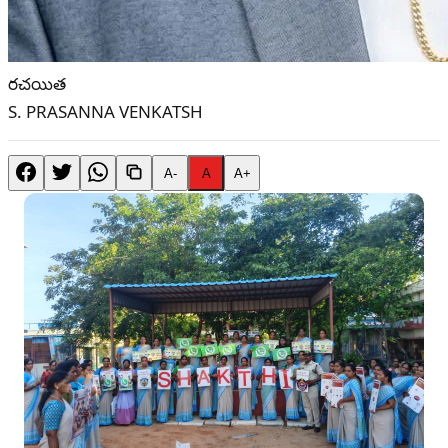
రచయిత
S. PRASANNA VENKATSH
A-
A
A+