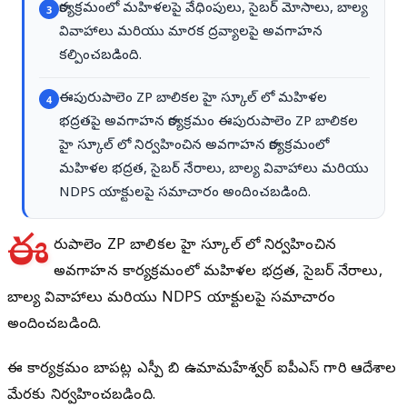
కార్య‌క్ర‌మంలో మహిళలపై వేధింపులు, సైబర్ మోసాలు, బాల్య
3
వివాహాలు మరియు మారక ద్రవ్యాలపై అవగాహన
కల్పించబడింది.
ఈపురుపాలెం ZP బాలికల హై స్కూల్ లో మహిళల
4
భద్రతపై అవగాహన కార్యక్రమం ఈపురుపాలెం ZP బాలికల
హై స్కూల్ లో నిర్వహించిన అవగాహన కార్యక్రమంలో
మహిళల భద్రత, సైబర్ నేరాలు, బాల్య వివాహాలు మరియు
NDPS యాక్టులపై సమాచారం అందించబడింది.
ఈ
పురుపాలెం ZP బాలికల హై స్కూల్ లో నిర్వహించిన
అవగాహన కార్యక్రమంలో మహిళల భద్రత, సైబర్ నేరాలు,
బాల్య వివాహాలు మరియు NDPS యాక్టులపై సమాచారం
అందించబడింది.
ఈ కార్యక్రమం బాపట్ల ఎస్పీ బి ఉమామహేశ్వర్ ఐపీఎస్ గారి ఆదేశాల
మేరకు నిర్వహించబడింది.