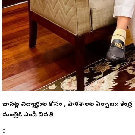
బాపట్ల విద్యార్థుల కోసం , పాఠశాలల ఏర్పాటు: కేంద్ర
మంత్రికి ఎంపీ వినతి
0