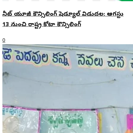
నీట్ యూజీ కౌన్సిలింగ్ షెడ్యూల్ విడుదల: ఆగస్టు
13 నుంచి రాష్ట్ర కోటా కౌన్సిలింగ్
0