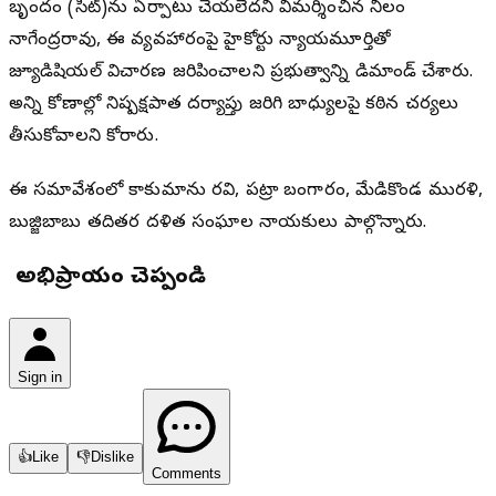
బృందం (సిట్)ను ఏర్పాటు చేయలేదని విమర్శించిన నీలం
నాగేంద్రరావు, ఈ వ్యవహారంపై హైకోర్టు న్యాయమూర్తితో
జ్యూడిషియల్ విచారణ జరిపించాలని ప్రభుత్వాన్ని డిమాండ్ చేశారు.
అన్ని కోణాల్లో నిష్పక్షపాత దర్యాప్తు జరిగి బాధ్యులపై కఠిన చర్యలు
తీసుకోవాలని కోరారు.
ఈ సమావేశంలో కాకుమాను రవి, పట్రా బంగారం, మేడికొండ మురళి,
బుజ్జిబాబు తదితర దళిత సంఘాల నాయకులు పాల్గొన్నారు.
మీ అభిప్రాయం చెప్పండి
Sign in
👍
Like
👎
Dislike
Comments