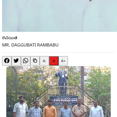
రచయిత
MR. DAGGUBATI RAMBABU
A-
A
A+