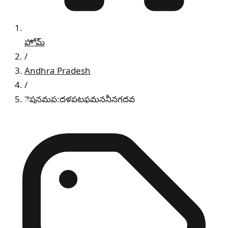
హోమ్
/
Andhra Pradesh
/
ెషనమప:దళపటఫమననీనగదవ