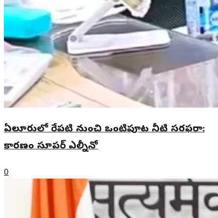
ఏలూరులో రేపటి నుంచి ఒంటిపూట నీటి సరఫరా:
కారణం సూపర్ ఎల్నీనో
0