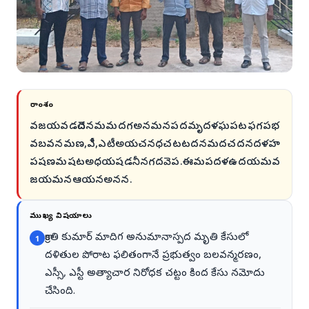
సారాంశం
వజయవడచెదనమమదగఅనమనపదమృదళఘపటఫగపభ
వబవనమణ,ఎీ,ఎటీఅయచనధచటటదనమదచదనదళహ
పషణమషటఅధయషడనీనగదవెప.ఈమపదళఉదయమవ
జయమనఆయనఅనన.
ముఖ్య విషయాలు
క్రాంతి కుమార్ మాదిగ అనుమానాస్పద మృతి కేసులో
1
దళితుల పోరాట ఫలితంగానే ప్రభుత్వం బలవన్మరణం,
ఎస్సీ, ఎస్టీ అత్యాచార నిరోధక చట్టం కింద కేసు నమోదు
చేసింది.