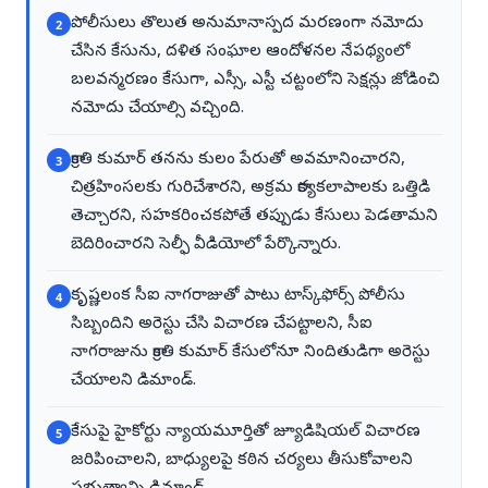
పోలీసులు తొలుత అనుమానాస్పద మరణంగా నమోదు
2
చేసిన కేసును, దళిత సంఘాల ఆందోళనల నేపథ్యంలో
బలవన్మరణం కేసుగా, ఎస్సీ, ఎస్టీ చట్టంలోని సెక్షన్లు జోడించి
నమోదు చేయాల్సి వచ్చింది.
క్రాంతి కుమార్ తనను కులం పేరుతో అవమానించారని,
3
చిత్రహింసలకు గురిచేశారని, అక్రమ కార్యకలాపాలకు ఒత్తిడి
తెచ్చారని, సహకరించకపోతే తప్పుడు కేసులు పెడతామని
బెదిరించారని సెల్ఫీ వీడియోలో పేర్కొన్నారు.
కృష్ణలంక సీఐ నాగరాజుతో పాటు టాస్క్‌ఫోర్స్ పోలీసు
4
సిబ్బందిని అరెస్టు చేసి విచారణ చేపట్టాలని, సీఐ
నాగరాజును క్రాంతి కుమార్ కేసులోనూ నిందితుడిగా అరెస్టు
చేయాలని డిమాండ్.
కేసుపై హైకోర్టు న్యాయమూర్తితో జ్యూడిషియల్ విచారణ
5
జరిపించాలని, బాధ్యులపై కఠిన చర్యలు తీసుకోవాలని