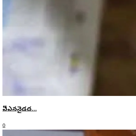
ఏీఎననైడద…
0