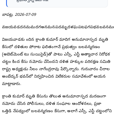
ప్రభుత్వాన్ని డిమాండ్.
బాపట్ల, 2026-07-09
వజయవడచెదనమమదగఅనమనపదమృదళఘపటఫగపభవబవనమ
విజయవాడకు చెందిన క్రాంతి కుమార్ మాదిగ అనుమానాస్పద మృతి
కేసులో దళితుల పోరాట ఫలితంగానే ప్రభుత్వం బలవన్మరణం
(అబెట్‌మెంట్ టు సుయిసైడ్)తో పాటు ఎస్సీ, ఎస్టీ అత్యాచార నిరోధక
చట్టం కింద కేసు నమోదు చేసిందని దళిత హక్కుల పరిరక్షణ సమితి
రాష్ట్ర అధ్యక్షుడు నీలం నాగేంద్రరావు పేర్కొన్నారు. గురువారం చీరాల
అంబేద్కర్ భవన్‌లో నిర్వహించిన విలేకరుల సమావేశంలో ఆయన
మాట్లాడారు.
క్రాంతి కుమార్ మృతి కేసును తొలుత అనుమానాస్పద మరణంగా
నమోదు చేసిన పోలీసులు, దళిత సంఘాల ఆందోళనలు, ప్రజా
ఒత్తిడి నేపథ్యంలో బలవన్మరణం కేసుగా, అలాగే ఎస్సీ, ఎస్టీ చట్టంలోని