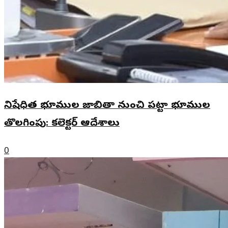
నిషేధిత భూముల జాబితా నుంచి పట్టా భూముల
తొలగింపు: కలెక్టర్ ఆదేశాలు
0