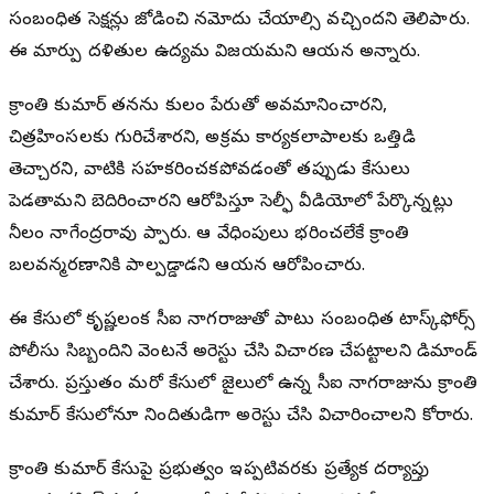
సంబంధిత సెక్షన్లు జోడించి నమోదు చేయాల్సి వచ్చిందని తెలిపారు.
ఈ మార్పు దళితుల ఉద్యమ విజయమని ఆయన అన్నారు.
క్రాంతి కుమార్ తనను కులం పేరుతో అవమానించారని,
చిత్రహింసలకు గురిచేశారని, అక్రమ కార్యకలాపాలకు ఒత్తిడి
తెచ్చారని, వాటికి సహకరించకపోవడంతో తప్పుడు కేసులు
పెడతామని బెదిరించారని ఆరోపిస్తూ సెల్ఫీ వీడియోలో పేర్కొన్నట్లు
నీలం నాగేంద్రరావు చెప్పారు. ఆ వేధింపులు భరించలేకే క్రాంతి
బలవన్మరణానికి పాల్పడ్డాడని ఆయన ఆరోపించారు.
ఈ కేసులో కృష్ణలంక సీఐ నాగరాజుతో పాటు సంబంధిత టాస్క్‌ఫోర్స్
పోలీసు సిబ్బందిని వెంటనే అరెస్టు చేసి విచారణ చేపట్టాలని డిమాండ్
చేశారు. ప్రస్తుతం మరో కేసులో జైలులో ఉన్న సీఐ నాగరాజును క్రాంతి
కుమార్ కేసులోనూ నిందితుడిగా అరెస్టు చేసి విచారించాలని కోరారు.
క్రాంతి కుమార్ కేసుపై ప్రభుత్వం ఇప్పటివరకు ప్రత్యేక దర్యాప్తు