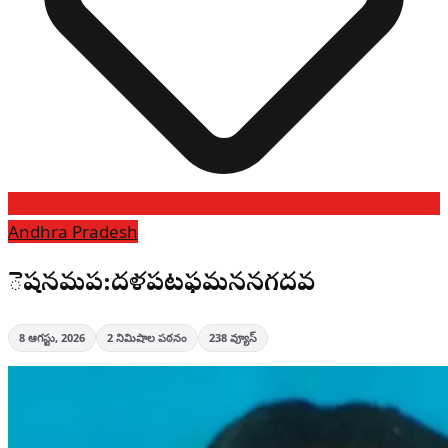
Andhra Pradesh
ెషనమప:దళపటఫమననీనగదవ
8 ఆగస్టు, 2026
2
నిమిషాల పఠనం
238
వ్యూస్