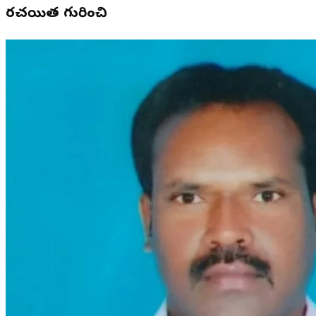
రచయిత గురించి