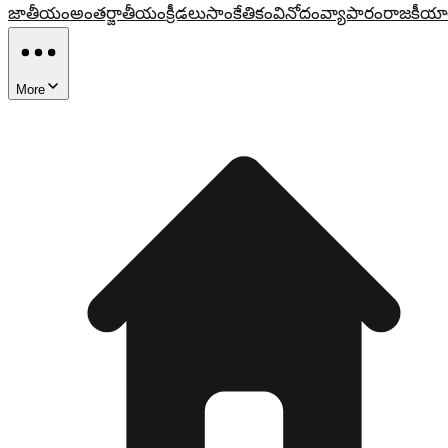
జాతీయం
అంతర్జాతీయం
క్రీడలు
సాంకేతికం
వినోదం
వ్యాపారం
రాజకీయా
More