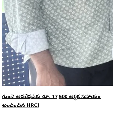
గుండె ఆపరేషన్‌కు రూ. 17,500 ఆర్థిక సహాయం
అందించిన HRCI