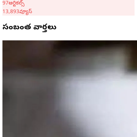
97
ఆర్టికల్స్
13,893
వ్యూస్
సంబంధిత వార్తలు