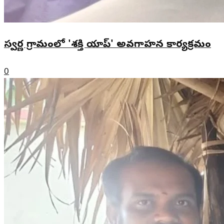
స్వర్ణ గ్రామంలో 'శక్తి యాప్' అవగాహన కార్యక్రమం
0