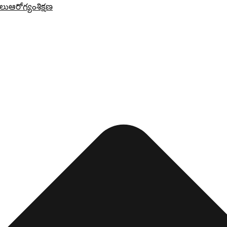
లు
ఆరోగ్యం
శిక్షణ