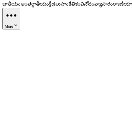
జాతీయం
అంతర్జాతీయం
క్రీడలు
సాంకేతికం
వినోదం
వ్యాపారం
రాజకీయా
More