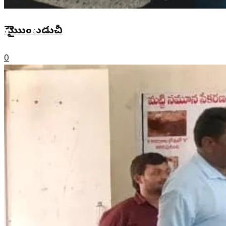
ౌుైుుుంుడుచీ
0