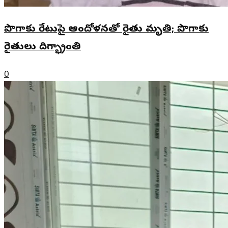
పొగాకు రేటుపై ఆందోళనతో రైతు మృతి; పొగాకు
రైతులు దిగ్భ్రాంతి
0