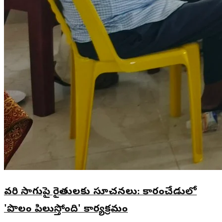
వరి సాగుపై రైతులకు సూచనలు: కారంచేడులో
'పొలం పిలుస్తోంది' కార్యక్రమం