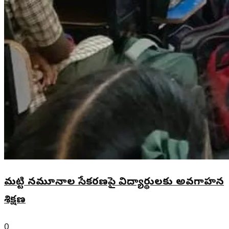
మట్టి నమూనాల సేకరణపై విద్యార్థులకు అవగాహన
శిక్షణ
0