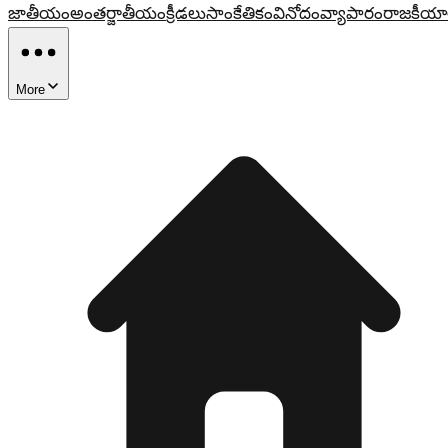
జాతీయం
అంతర్జాతీయం
క్రీడలు
సాంకేతికం
వినోదం
వ్యాపారం
రాజకీయా
More