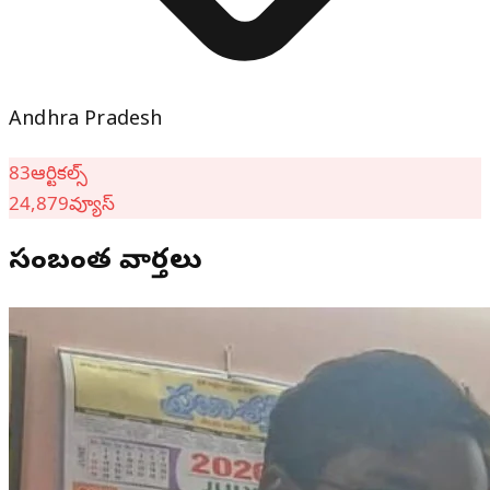
Andhra Pradesh
83
ఆర్టికల్స్
24,879
వ్యూస్
సంబంధిత వార్తలు