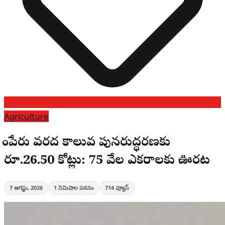
Agriculture
రోంపేరు వరద కాలువ పునరుద్ధరణకు
రూ.26.50 కోట్లు: 75 వేల ఎకరాలకు ఊరట
7 ఆగస్టు, 2026
1
నిమిషాల పఠనం
714
వ్యూస్