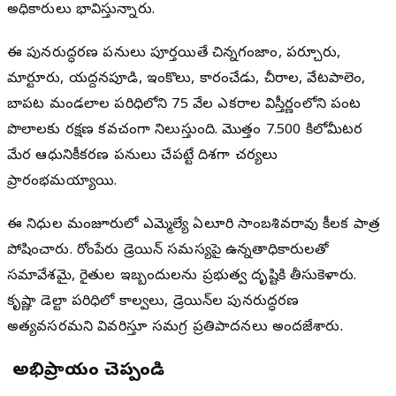
అధికారులు భావిస్తున్నారు.
ఈ పునరుద్ధరణ పనులు పూర్తయితే చిన్నగంజాం, పర్చూరు,
మార్టూరు, యద్దనపూడి, ఇంకొల్లు, కారంచేడు, చీరాల, వేటపాలెం,
బాపట్ల మండలాల పరిధిలోని 75 వేల ఎకరాల విస్తీర్ణంలోని పంట
పొలాలకు రక్షణ కవచంగా నిలుస్తుంది. మొత్తం 7.500 కిలోమీటర్ల
మేర ఆధునికీకరణ పనులు చేపట్టే దిశగా చర్యలు
ప్రారంభమయ్యాయి.
ఈ నిధుల మంజూరులో ఎమ్మెల్యే ఏలూరి సాంబశివరావు కీలక పాత్ర
పోషించారు. రోంపేరు డ్రెయిన్ సమస్యపై ఉన్నతాధికారులతో
సమావేశమై, రైతుల ఇబ్బందులను ప్రభుత్వ దృష్టికి తీసుకెళ్లారు.
కృష్ణా డెల్టా పరిధిలో కాల్వలు, డ్రెయిన్‌ల పునరుద్ధరణ
అత్యవసరమని వివరిస్తూ సమగ్ర ప్రతిపాదనలు అందజేశారు.
మీ అభిప్రాయం చెప్పండి