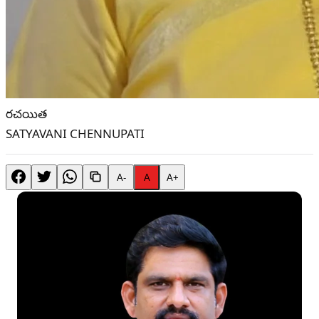
రచయిత
SATYAVANI CHENNUPATI
A-
A
A+