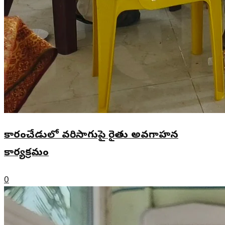
కారంచేడులో వరిసాగుపై రైతు అవగాహన
కార్యక్రమం
0