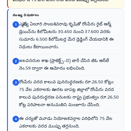
పరిధిలోని 75 వేల ఎకరాలకు వరద ముప్పు తగ్లనుంది.
ముఖ్య విషయాలు
ఎమ్మెల్యే ఏలూరి సాంబశివరావు కృషితో రోంపేరు రైట్ ఆర్మ్
1
డ్రెయిన్‌ను కిలోమీటరు 30.450 నుంచి 37.600 వరకు
సుమారు 6.500 కిలోమీటర్ల మేర డ్రెడ్జింగ్ చేయడానికి ఈ
నిధులు కేటాయించారు.
జలవనరుల శాఖ (ప్రాజెక్ట్స్–II) జారీ చేసిన జీఓ ఆర్‌టీ
2
నెం.59 ద్వారా ఈ ఆమోదం లభించింది.
రోంపేరు వరద కాలువ పునరుద్ధరణకు రూ.26.50 కోట్లు:
3
75 వేల ఎకరాలకు ఊరట బాపట్ల జిల్లాలో రోంపేరు వరద
కాలువ పునరుద్ధరణ పనులకు రాష్ట్ర ప్రభుత్వం రూ.26.50
కోట్ల పరిపాలనా అనుమతిని మంజూరు చేసింది.
ఈ చర్యతో మూడు నియోజకవర్గాల పరిధిలోని 75 వేల
4
ఎకరాలకు వరద ముప్పు తగ్లనుంది.