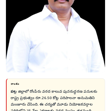
సారాంశం
బాపట్ల జిల్లాలో రోంపేరు వరద కాలువ పునరుద్ధరణ పనులకు
రాష్ట్ర ప్రభుత్వం రూ.26.50 కోట్ల పరిపాలనా అనుమతిని
మంజూరు చేసింది. ఈ చర్యతో మూడు నియోజకవర్గాల