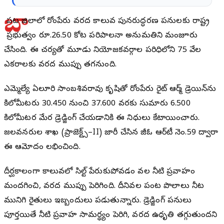
బా
పట్ల జిల్లాలో రోంపేరు వరద కాలువ పునరుద్ధరణ పనులకు రాష్ట్ర
ప్రభుత్వం రూ.26.50 కోట్ల పరిపాలనా అనుమతిని మంజూరు
చేసింది. ఈ చర్యతో మూడు నియోజకవర్గాల పరిధిలోని 75 వేల
ఎకరాలకు వరద ముప్పు తగ్లనుంది.
ఎమ్మెల్యే ఏలూరి సాంబశివరావు కృషితో రోంపేరు రైట్ ఆర్మ్ డ్రెయిన్‌ను
కిలోమీటరు 30.450 నుంచి 37.600 వరకు సుమారు 6.500
కిలోమీటర్ల మేర డ్రెడ్జింగ్ చేయడానికి ఈ నిధులు కేటాయించారు.
జలవనరుల శాఖ (ప్రాజెక్ట్స్–II) జారీ చేసిన జీఓ ఆర్‌టీ నెం.59 ద్వారా
ఈ ఆమోదం లభించింది.
దీర్ఘకాలంగా కాలువలో సిల్ట్ పేరుకుపోవడం వల్ల నీటి ప్రవాహం
మందగించి, వరద ముప్పు పెరిగింది. దీనివల్ల పంట పొలాలు నీట
మునిగి రైతులు ఇబ్బందులు పడుతున్నారు. డ్రెడ్జింగ్ పనులు
పూర్తయితే నీటి ప్రవాహ సామర్థ్యం పెరిగి, వరద ఉధృతి తగ్గుతుందని