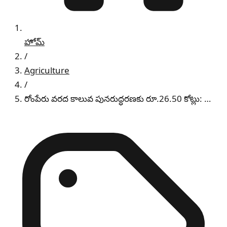
హోమ్
/
Agriculture
/
రోంపేరు వరద కాలువ పునరుద్ధరణకు రూ.26.50 కోట్లు: …