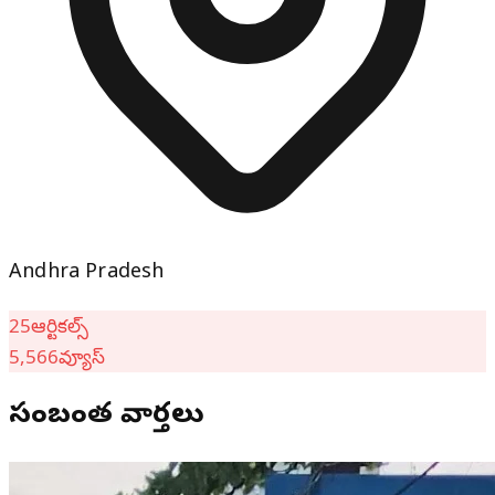
Andhra Pradesh
25
ఆర్టికల్స్
5,566
వ్యూస్
సంబంధిత వార్తలు