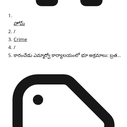
హోమ్
/
Crime
/
కారంచేడు ఎమ్మార్వో కార్యాలయంలో భూ అక్రమాలు: బ్రత…