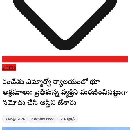
Crime
కారంచేడు ఎమ్మార్వో కార్యాలయంలో భూ
అక్రమాలు: బ్రతికున్న వ్యక్తిని మరణించినట్లుగా
నమోదు చేసి ఆస్తిని కాజేశారు
7 ఆగస్టు, 2026
2
నిమిషాల పఠనం
256
వ్యూస్