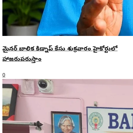
మైనర్ బాలిక కిడ్నాప్ కేసు శుక్రవారం హైకోర్టులో
హాజరుపరుస్తాం
0