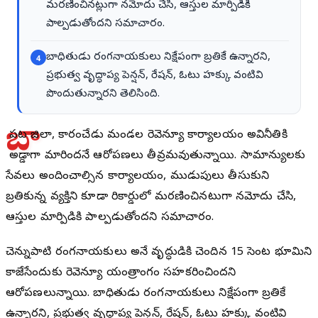
మరణించినట్లుగా నమోదు చేసి, ఆస్తుల మార్పిడికి
పాల్పడుతోందని సమాచారం.
బాధితుడు రంగనాయకులు నిక్షేపంగా బ్రతికే ఉన్నారని,
4
ప్రభుత్వ వృద్ధాప్య పెన్షన్, రేషన్, ఓటు హక్కు వంటివి
పొందుతున్నారని తెలిసింది.
బా
పట్ల జిల్లా, కారంచేడు మండల రెవెన్యూ కార్యాలయం అవినీతికి
అడ్డాగా మారిందనే ఆరోపణలు తీవ్రమవుతున్నాయి. సామాన్యులకు
సేవలు అందించాల్సిన కార్యాలయం, ముడుపులు తీసుకుని
బ్రతికున్న వ్యక్తిని కూడా రికార్డుల్లో మరణించినట్లుగా నమోదు చేసి,
ఆస్తుల మార్పిడికి పాల్పడుతోందని సమాచారం.
చెన్నుపాటి రంగనాయకులు అనే వృద్ధుడికి చెందిన 15 సెంట్ల భూమిని
కాజేసేందుకు రెవెన్యూ యంత్రాంగం సహకరించిందని
ఆరోపణలున్నాయి. బాధితుడు రంగనాయకులు నిక్షేపంగా బ్రతికే
ఉన్నారని, ప్రభుత్వ వృద్ధాప్య పెన్షన్, రేషన్, ఓటు హక్కు వంటివి