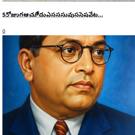
55ోజుుగఆచూీేదుఎసససువుససెషవేట…
0