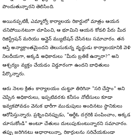
పొందుతున్నారని తెలిసింది.
అయినప్పటికీ, ఎమ్మార్వో కార్యాలయ రికార్డుల్లో మాత్రం ఆయన
చనిపోయినట్లుగా చూపించి, ఆ భూమిని ఆయన కోడలి పేరు మీద
రిజిస్ట్రేషన్ మరియు ఆన్లైన్ మ్యుటేషన్ చేసినట్లు సమాచారం. తన
ఆస్తి అన్యాక్రాంతమైందని తెలుసుకున్న వృద్ధుడు కార్యాలయానికి వెళ్లి
నిలదీయగా, అక్కడి అధికారులు "మీరు బ్రతికే ఉన్నారా?" అని
ఆశ్చర్యం వ్యక్తం చేయడం విడ్డూరంగా ఉందని బాధితులు
పేర్కొన్నారు.
ఆరు నెలల క్రితం కార్యాలయం చుట్టూ తిరిగినా "సరి చేస్తాం" అని
చెప్పిన అధికారులు, ఇప్పటివరకు కనీసం నోటీసులు కూడా
ఇవ్వకపోవడం వెనుక భారీగా ముడుపులు అందినట్లు స్థానికులు
ఆరోపిస్తున్నారు. ప్రశ్నించినప్పుడు, "ఆర్డీఓ దగ్గరికి పంపించాం, అక్కడ
చూసుకోండి" అంటూ చేతులు దులుపుకుంటున్నారని సమాచారం.
తప్పు జరిగినట్లు ఆధారాలున్నా, రికార్డులను సరిచేయకుండా