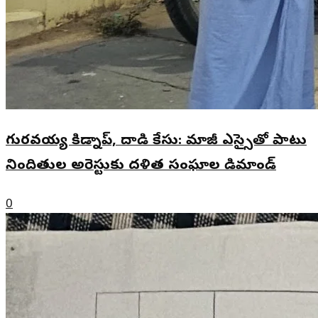
గురవయ్య కిడ్నాప్, దాడి కేసు: మాజీ ఎస్సైతో పాటు
నిందితుల అరెస్టుకు దళిత సంఘాల డిమాండ్
0