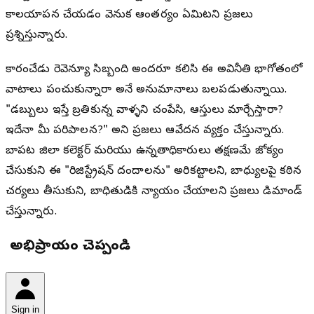
కాలయాపన చేయడం వెనుక ఆంతర్యం ఏమిటని ప్రజలు
ప్రశ్నిస్తున్నారు.
కారంచేడు రెవెన్యూ సిబ్బంది అందరూ కలిసి ఈ అవినీతి భాగోతంలో
వాటాలు పంచుకున్నారా అనే అనుమానాలు బలపడుతున్నాయి.
"డబ్బులు ఇస్తే బ్రతికున్న వాళ్ళని చంపేసి, ఆస్తులు మార్చేస్తారా?
ఇదేనా మీ పరిపాలన?" అని ప్రజలు ఆవేదన వ్యక్తం చేస్తున్నారు.
బాపట్ల జిల్లా కలెక్టర్ మరియు ఉన్నతాధికారులు తక్షణమే జోక్యం
చేసుకుని ఈ "రిజిస్ట్రేషన్ దందాలను" అరికట్టాలని, బాధ్యులపై కఠిన
చర్యలు తీసుకుని, బాధితుడికి న్యాయం చేయాలని ప్రజలు డిమాండ్
చేస్తున్నారు.
మీ అభిప్రాయం చెప్పండి
Sign in