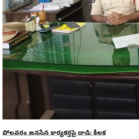
పోలవరం జనసేన కార్యకర్తపై దాడి: కీలక