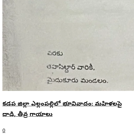
కడప జిల్లా ఎల్లంపల్లిలో భూవివాదం: మహిళలపై
దాడి, తీవ్ర గాయాలు
0