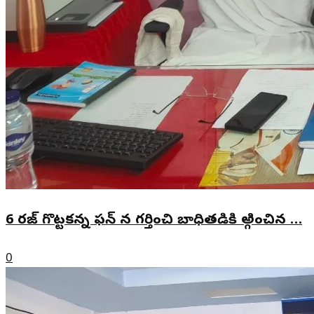
6 రజ్ గొట్టకన్న ఫన్ న గర్తించి బాధితడికి అ్గించిన …
0