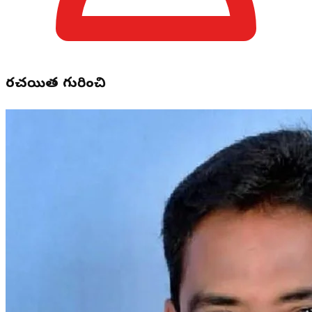
రచయిత గురించి