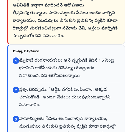
అవినీతికి అడ్డాగా మారిందనే ఆరోపణలు
తీవ్రమవుతున్నాయి. సామాన్యులకు సేవలు అందించాల్సిన
కార్యాలయం, ముడుపులు తీసుకుని బ్రతికున్న వ్యక్తిని కూడా
రికార్డుల్లో మరణించినట్లుగా నమోదు చేసి, ఆస్తుల మార్పిడికి
పాల్పడుతోందని సమాచారం.
ముఖ్య విషయాలు
చెన్నుపాటి రంగనాయకులు అనే వృద్ధుడికి చెందిన 15 సెంట్ల
1
భూమిని కాజేసేందుకు రెవెన్యూ యంత్రాంగం
సహకరించిందని ఆరోపణలున్నాయి.
ప్రశ్నించినప్పుడు, "ఆర్డీఓ దగ్గరికి పంపించాం, అక్కడ
2
చూసుకోండి" అంటూ చేతులు దులుపుకుంటున్నారని
సమాచారం.
సామాన్యులకు సేవలు అందించాల్సిన కార్యాలయం,
3
ముడుపులు తీసుకుని బ్రతికున్న వ్యక్తిని కూడా రికార్డుల్లో