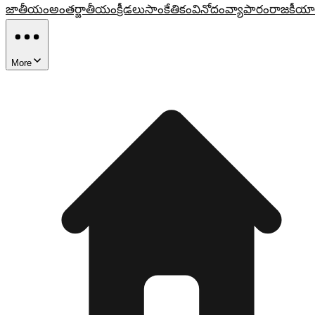
జాతీయం
అంతర్జాతీయం
క్రీడలు
సాంకేతికం
వినోదం
వ్యాపారం
రాజకీయా
More