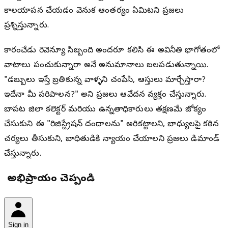
కాలయాపన చేయడం వెనుక ఆంతర్యం ఏమిటని ప్రజలు
ప్రశ్నిస్తున్నారు.
కారంచేడు రెవెన్యూ సిబ్బంది అందరూ కలిసి ఈ అవినీతి భాగోతంలో
వాటాలు పంచుకున్నారా అనే అనుమానాలు బలపడుతున్నాయి.
"డబ్బులు ఇస్తే బ్రతికున్న వాళ్ళని చంపేసి, ఆస్తులు మార్చేస్తారా?
ఇదేనా మీ పరిపాలన?" అని ప్రజలు ఆవేదన వ్యక్తం చేస్తున్నారు.
బాపట్ల జిల్లా కలెక్టర్ మరియు ఉన్నతాధికారులు తక్షణమే జోక్యం
చేసుకుని ఈ "రిజిస్ట్రేషన్ దందాలను" అరికట్టాలని, బాధ్యులపై కఠిన
చర్యలు తీసుకుని, బాధితుడికి న్యాయం చేయాలని ప్రజలు డిమాండ్
చేస్తున్నారు.
మీ అభిప్రాయం చెప్పండి
Sign in