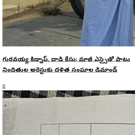
గురవయ్య కిడ్నాప్, దాడి కేసు: మాజీ ఎస్సైతో పాటు
నిందితుల అరెస్టుకు దళిత సంఘాల డిమాండ్
0