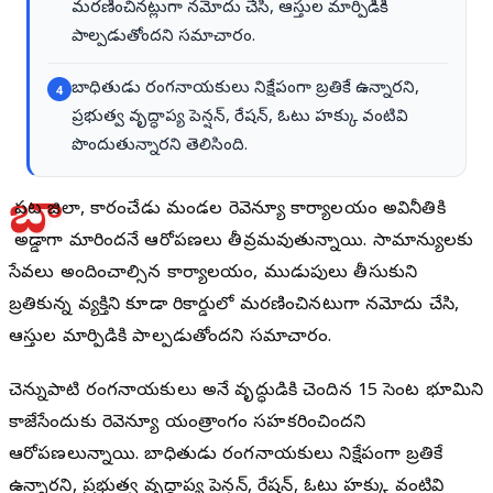
మరణించినట్లుగా నమోదు చేసి, ఆస్తుల మార్పిడికి
పాల్పడుతోందని సమాచారం.
బాధితుడు రంగనాయకులు నిక్షేపంగా బ్రతికే ఉన్నారని,
4
ప్రభుత్వ వృద్ధాప్య పెన్షన్, రేషన్, ఓటు హక్కు వంటివి
పొందుతున్నారని తెలిసింది.
బా
పట్ల జిల్లా, కారంచేడు మండల రెవెన్యూ కార్యాలయం అవినీతికి
అడ్డాగా మారిందనే ఆరోపణలు తీవ్రమవుతున్నాయి. సామాన్యులకు
సేవలు అందించాల్సిన కార్యాలయం, ముడుపులు తీసుకుని
బ్రతికున్న వ్యక్తిని కూడా రికార్డుల్లో మరణించినట్లుగా నమోదు చేసి,
ఆస్తుల మార్పిడికి పాల్పడుతోందని సమాచారం.
చెన్నుపాటి రంగనాయకులు అనే వృద్ధుడికి చెందిన 15 సెంట్ల భూమిని
కాజేసేందుకు రెవెన్యూ యంత్రాంగం సహకరించిందని
ఆరోపణలున్నాయి. బాధితుడు రంగనాయకులు నిక్షేపంగా బ్రతికే
ఉన్నారని, ప్రభుత్వ వృద్ధాప్య పెన్షన్, రేషన్, ఓటు హక్కు వంటివి