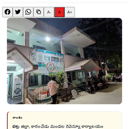
A-
A
A+
సారాంశం
బాపట్ల జిల్లా, కారంచేడు మండల రెవెన్యూ కార్యాలయం