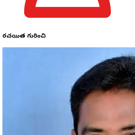
రచయిత గురించి