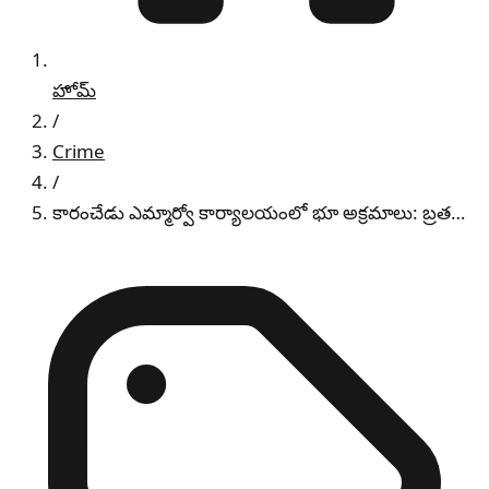
హోమ్
/
Crime
/
కారంచేడు ఎమ్మార్వో కార్యాలయంలో భూ అక్రమాలు: బ్రత…