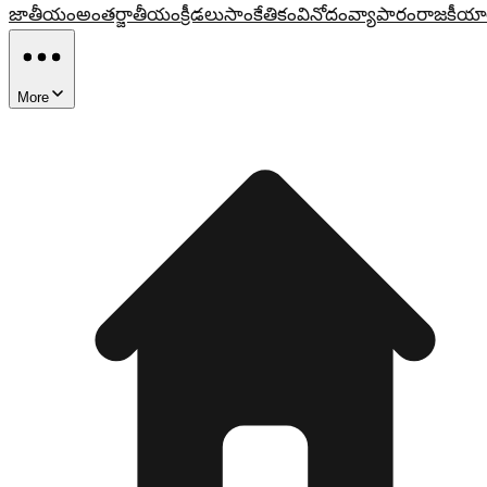
జాతీయం
అంతర్జాతీయం
క్రీడలు
సాంకేతికం
వినోదం
వ్యాపారం
రాజకీయా
More