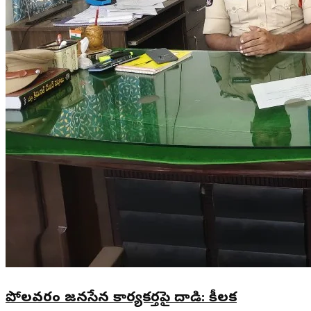
పోలవరం జనసేన కార్యకర్తపై దాడి: కీలక