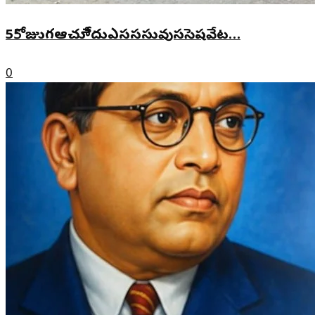
55ోజుుగఆచూీేదుఎసససువుససెషవేట…
0