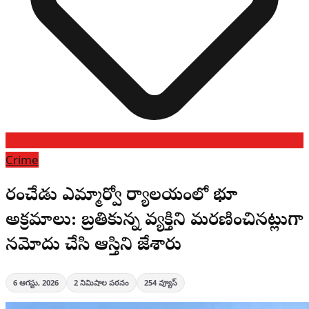
Crime
కారంచేడు ఎమ్మార్వో కార్యాలయంలో భూ
అక్రమాలు: బ్రతికున్న వ్యక్తిని మరణించినట్లుగా
నమోదు చేసి ఆస్తిని కాజేశారు
6 ఆగస్టు, 2026
2
నిమిషాల పఠనం
254
వ్యూస్