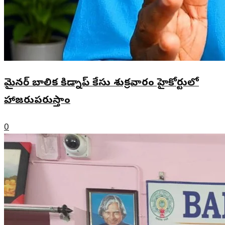
మైనర్ బాలిక కిడ్నాప్ కేసు శుక్రవారం హైకోర్టులో
హాజరుపరుస్తాం
0