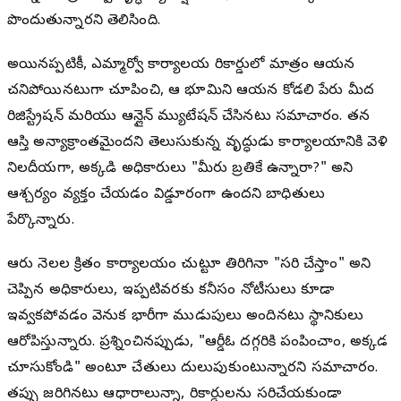
పొందుతున్నారని తెలిసింది.
అయినప్పటికీ, ఎమ్మార్వో కార్యాలయ రికార్డుల్లో మాత్రం ఆయన
చనిపోయినట్లుగా చూపించి, ఆ భూమిని ఆయన కోడలి పేరు మీద
రిజిస్ట్రేషన్ మరియు ఆన్లైన్ మ్యుటేషన్ చేసినట్లు సమాచారం. తన
ఆస్తి అన్యాక్రాంతమైందని తెలుసుకున్న వృద్ధుడు కార్యాలయానికి వెళ్లి
నిలదీయగా, అక్కడి అధికారులు "మీరు బ్రతికే ఉన్నారా?" అని
ఆశ్చర్యం వ్యక్తం చేయడం విడ్డూరంగా ఉందని బాధితులు
పేర్కొన్నారు.
ఆరు నెలల క్రితం కార్యాలయం చుట్టూ తిరిగినా "సరి చేస్తాం" అని
చెప్పిన అధికారులు, ఇప్పటివరకు కనీసం నోటీసులు కూడా
ఇవ్వకపోవడం వెనుక భారీగా ముడుపులు అందినట్లు స్థానికులు
ఆరోపిస్తున్నారు. ప్రశ్నించినప్పుడు, "ఆర్డీఓ దగ్గరికి పంపించాం, అక్కడ
చూసుకోండి" అంటూ చేతులు దులుపుకుంటున్నారని సమాచారం.
తప్పు జరిగినట్లు ఆధారాలున్నా, రికార్డులను సరిచేయకుండా