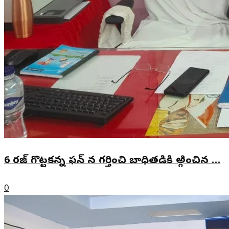
6 రజ్ గొట్టకన్న ఫన్ న గర్తించి బాధితడికి అ్గించిన …
0