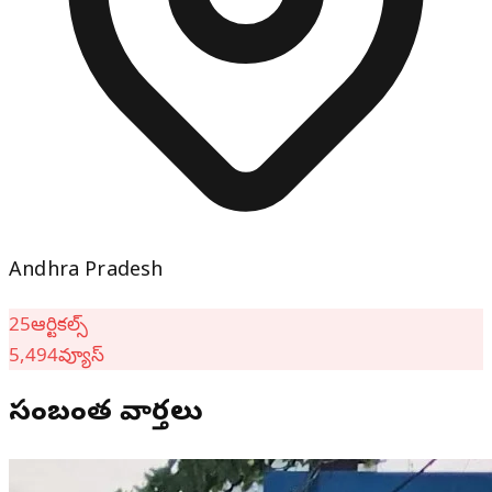
Andhra Pradesh
25
ఆర్టికల్స్
5,494
వ్యూస్
సంబంధిత వార్తలు