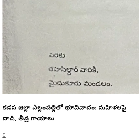
కడప జిల్లా ఎల్లంపల్లిలో భూవివాదం: మహిళలపై
దాడి, తీవ్ర గాయాలు
0