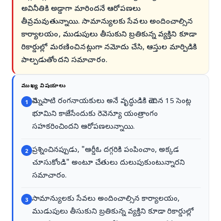
అవినీతికి అడ్డాగా మారిందనే ఆరోపణలు
తీవ్రమవుతున్నాయి. సామాన్యులకు సేవలు అందించాల్సిన
కార్యాలయం, ముడుపులు తీసుకుని బ్రతికున్న వ్యక్తిని కూడా
రికార్డుల్లో మరణించినట్లుగా నమోదు చేసి, ఆస్తుల మార్పిడికి
పాల్పడుతోందని సమాచారం.
ముఖ్య విషయాలు
చెన్నుపాటి రంగనాయకులు అనే వృద్ధుడికి చెందిన 15 సెంట్ల
1
భూమిని కాజేసేందుకు రెవెన్యూ యంత్రాంగం
సహకరించిందని ఆరోపణలున్నాయి.
ప్రశ్నించినప్పుడు, "ఆర్డీఓ దగ్గరికి పంపించాం, అక్కడ
2
చూసుకోండి" అంటూ చేతులు దులుపుకుంటున్నారని
సమాచారం.
సామాన్యులకు సేవలు అందించాల్సిన కార్యాలయం,
3
ముడుపులు తీసుకుని బ్రతికున్న వ్యక్తిని కూడా రికార్డుల్లో