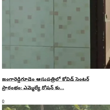
జంగారెడ్డిగూడెం ఆసుపత్రిలో కోవిడ్ సెంటర్
ప్రారంభం: ఎమ్మెల్యే రోషన్ కు…
0