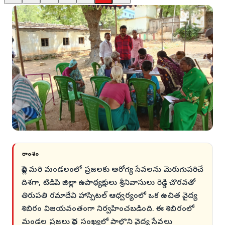
సారాంశం
పెళ్లి మరి మండలంలో ప్రజలకు ఆరోగ్య సేవలను మెరుగుపరిచే
దిశగా, టిడిపి జిల్లా ఉపాధ్యక్షులు శ్రీనివాసులు రెడ్డి చొరవతో
తిరుపతి రమాదేవి హాస్పిటల్ ఆధ్వర్యంలో ఒక ఉచిత వైద్య
శిబిరం విజయవంతంగా నిర్వహించబడింది. ఈ శిబిరంలో
మండల ప్రజలు పెద్ద సంఖ్యలో పాల్గొని వైద్య సేవలు