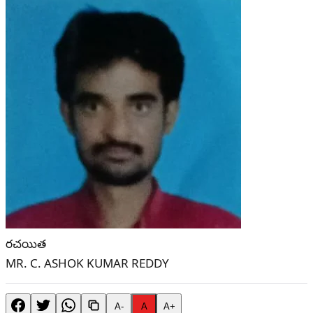
రచయిత
MR. C. ASHOK KUMAR REDDY
A-
A
A+