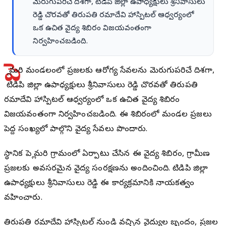
మెరుగుపరిచే దిశగా, టిడిపి జిల్లా ఉపాధ్యక్షులు శ్రీనివాసులు
రెడ్డి చొరవతో తిరుపతి రమాదేవి హాస్పిటల్ ఆధ్వర్యంలో
ఒక ఉచిత వైద్య శిబిరం విజయవంతంగా
నిర్వహించబడింది.
పె
ళ్లి మరి మండలంలో ప్రజలకు ఆరోగ్య సేవలను మెరుగుపరిచే దిశగా,
టిడిపి జిల్లా ఉపాధ్యక్షులు శ్రీనివాసులు రెడ్డి చొరవతో తిరుపతి
రమాదేవి హాస్పిటల్ ఆధ్వర్యంలో ఒక ఉచిత వైద్య శిబిరం
విజయవంతంగా నిర్వహించబడింది. ఈ శిబిరంలో మండల ప్రజలు
పెద్ద సంఖ్యలో పాల్గొని వైద్య సేవలు పొందారు.
స్థానిక పెళ్లి మరి గ్రామంలో ఏర్పాటు చేసిన ఈ వైద్య శిబిరం, గ్రామీణ
ప్రజలకు అవసరమైన వైద్య సంరక్షణను అందించింది. టిడిపి జిల్లా
ఉపాధ్యక్షులు శ్రీనివాసులు రెడ్డి ఈ కార్యక్రమానికి నాయకత్వం
వహించారు.
తిరుపతి రమాదేవి హాస్పిటల్ నుండి వచ్చిన వైద్యుల బృందం, ప్రజల