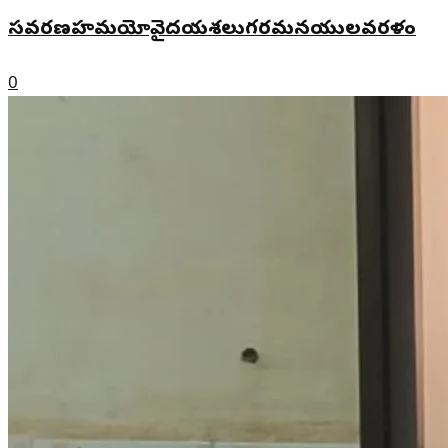
సవరణహమయోవైదయశలుగరమనయులవరళం
0