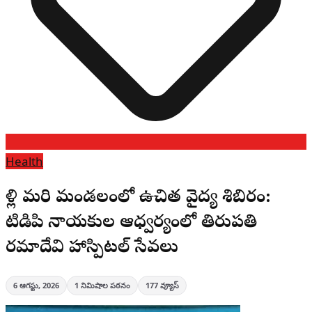
Health
పెళ్లి మరి మండలంలో ఉచిత వైద్య శిబిరం:
టిడిపి నాయకుల ఆధ్వర్యంలో తిరుపతి
రమాదేవి హాస్పిటల్ సేవలు
6 ఆగస్టు, 2026
1
నిమిషాల పఠనం
177
వ్యూస్