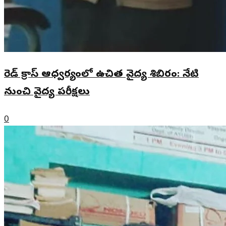
రెడ్ క్రాస్ ఆధ్వర్యంలో ఉచిత వైద్య శిబిరం: నేటి
నుంచి వైద్య పరీక్షలు
0