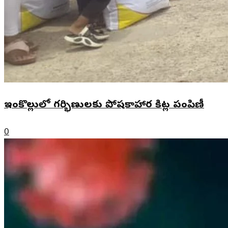
ఇంకొల్లులో గర్భిణులకు పోషకాహార కిట్ల పంపిణీ
0