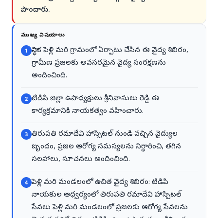
పొందారు.
ముఖ్య విషయాలు
స్థానిక పెళ్లి మరి గ్రామంలో ఏర్పాటు చేసిన ఈ వైద్య శిబిరం,
1
గ్రామీణ ప్రజలకు అవసరమైన వైద్య సంరక్షణను
అందించింది.
టిడిపి జిల్లా ఉపాధ్యక్షులు శ్రీనివాసులు రెడ్డి ఈ
2
కార్యక్రమానికి నాయకత్వం వహించారు.
తిరుపతి రమాదేవి హాస్పిటల్ నుండి వచ్చిన వైద్యుల
3
బృందం, ప్రజల ఆరోగ్య సమస్యలను నిర్ధారించి, తగిన
సలహాలు, సూచనలు అందించింది.
పెళ్లి మరి మండలంలో ఉచిత వైద్య శిబిరం: టిడిపి
4
నాయకుల ఆధ్వర్యంలో తిరుపతి రమాదేవి హాస్పిటల్
సేవలు పెళ్లి మరి మండలంలో ప్రజలకు ఆరోగ్య సేవలను