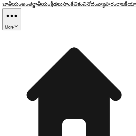
జాతీయం
అంతర్జాతీయం
క్రీడలు
సాంకేతికం
వినోదం
వ్యాపారం
రాజకీయా
More