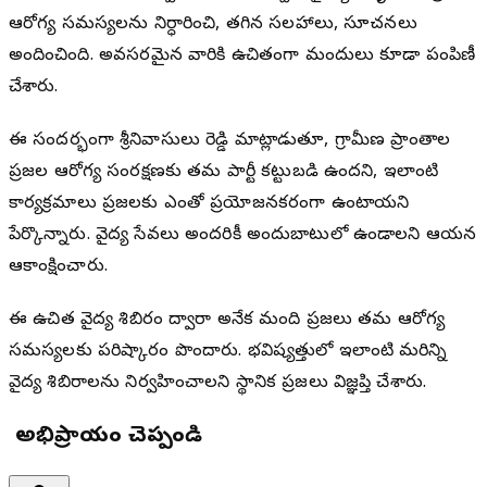
ఆరోగ్య సమస్యలను నిర్ధారించి, తగిన సలహాలు, సూచనలు
అందించింది. అవసరమైన వారికి ఉచితంగా మందులు కూడా పంపిణీ
చేశారు.
ఈ సందర్భంగా శ్రీనివాసులు రెడ్డి మాట్లాడుతూ, గ్రామీణ ప్రాంతాల
ప్రజల ఆరోగ్య సంరక్షణకు తమ పార్టీ కట్టుబడి ఉందని, ఇలాంటి
కార్యక్రమాలు ప్రజలకు ఎంతో ప్రయోజనకరంగా ఉంటాయని
పేర్కొన్నారు. వైద్య సేవలు అందరికీ అందుబాటులో ఉండాలని ఆయన
ఆకాంక్షించారు.
ఈ ఉచిత వైద్య శిబిరం ద్వారా అనేక మంది ప్రజలు తమ ఆరోగ్య
సమస్యలకు పరిష్కారం పొందారు. భవిష్యత్తులో ఇలాంటి మరిన్ని
వైద్య శిబిరాలను నిర్వహించాలని స్థానిక ప్రజలు విజ్ఞప్తి చేశారు.
మీ అభిప్రాయం చెప్పండి