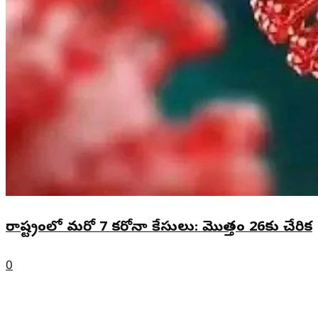
రాష్ట్రంలో మరో 7 కరోనా కేసులు: మొత్తం 26కు చేరిక
0