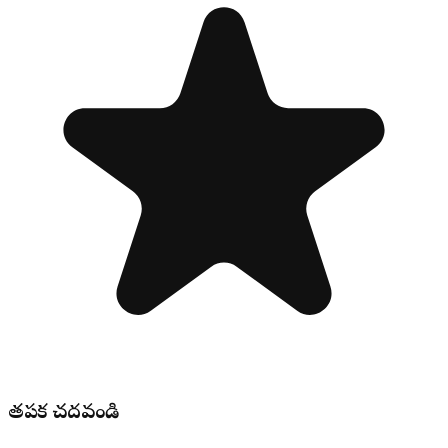
తప్పక చదవండి