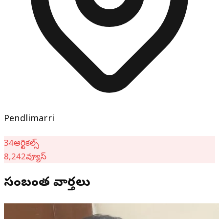
Pendlimarri
34
ఆర్టికల్స్
8,242
వ్యూస్
సంబంధిత వార్తలు