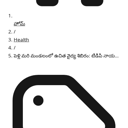
హోమ్
/
Health
/
పెళ్లి మరి మండలంలో ఉచిత వైద్య శిబిరం: టిడిపి నాయ…