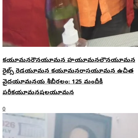
కయూమనరౌనయూమన హయూమనలౌనయూమన
రైట్స్ రెడయూమన కయూమనరాసయూమన ఉచీత
వైదయూమనయ శీబీరలం: 125 మందీకీ
పరీకయూమనషలయూమన
0