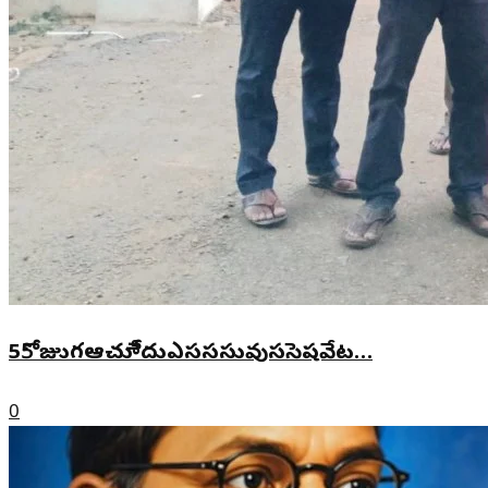
55ోజుుగఆచూీేదుఎసససువుససెషవేట…
0