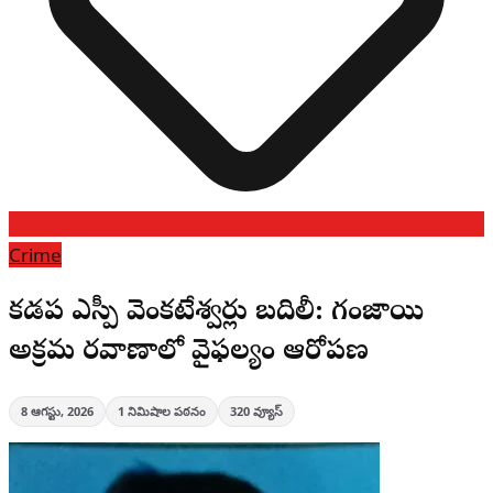
Crime
కడప డీఎస్పీ వెంకటేశ్వర్లు బదిలీ: గంజాయి
అక్రమ రవాణాలో వైఫల్యం ఆరోపణ
8 ఆగస్టు, 2026
1
నిమిషాల పఠనం
320
వ్యూస్