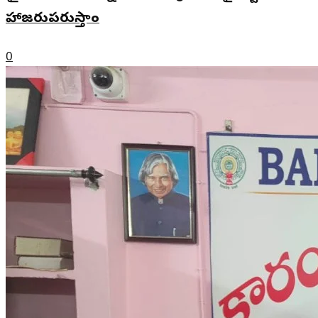
హాజరుపరుస్తాం
0