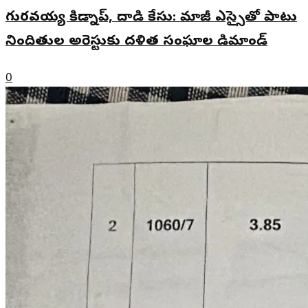
గురవయ్య కిడ్నాప్, దాడి కేసు: మాజీ ఎస్సైతో పాటు
నిందితుల అరెస్టుకు దళిత సంఘాల డిమాండ్
0