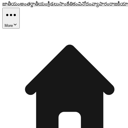
జాతీయం
అంతర్జాతీయం
క్రీడలు
సాంకేతికం
వినోదం
వ్యాపారం
రాజకీయా
More