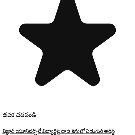
తప్పక చదవండి
విజ్ఞాన్ యూనివర్సిటీ విద్యార్థిపై దాడి కేసులో ఏడుగురి అరెస్ట్