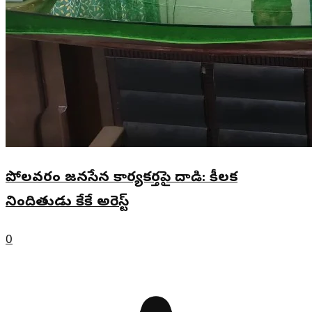
పోలవరం జనసేన కార్యకర్తపై దాడి: కీలక
నిందితుడు కేకే అరెస్ట్
0