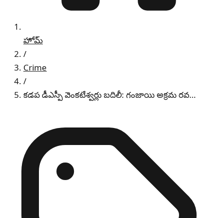
హోమ్
/
Crime
/
కడప డీఎస్పీ వెంకటేశ్వర్లు బదిలీ: గంజాయి అక్రమ రవ…