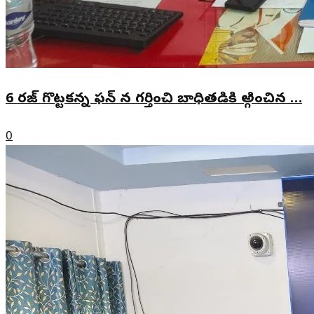
6 రజ్ గొట్టకన్న ఫన్ న గర్తించి బాధితడికి అ్గించిన …
0