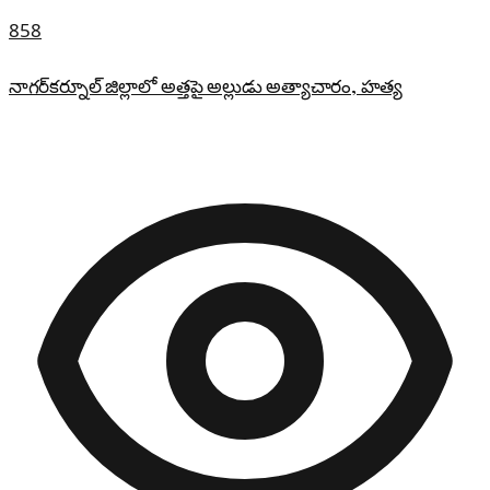
858
నాగర్‌కర్నూల్ జిల్లాలో అత్తపై అల్లుడు అత్యాచారం, హత్య