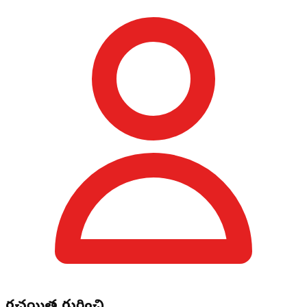
రచయిత గురించి