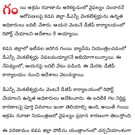
గం
జాయి అక్రమ రవాణాను అరికట్టడంలో వైఫల్యం చెందారనే
ఆరోపణలపై కడప జిల్లా డీఎస్పీ వెంకటేశ్వర్లును ఉన్నత
అధికారులు బదిలీ చేశారు. ఆయన వెంటనే డీజీపీ కార్యాలయంలో
రిపోర్ట్ చేయాలని ఆదేశాలు జారీ అయ్యాయి.
కడప జిల్లాలో ఇటీవల జరిగిన గంజాయి బ్యాచ్‌ను నియంత్రించడంలో
డీఎస్పీ వెంకటేశ్వర్లు విఫలమయ్యారనే అభియోగాలున్నాయి. ఈ
నేపథ్యంలో, ఆయనపై బదిలీ వేటు పడింది. ఈ మేరకు డీజీపీ
కార్యాలయం నుంచి ఆదేశాలు వెలువడ్డాయి.
డీఎస్పీ వెంకటేశ్వర్లును వెంటనే డీజీపీ కార్యాలయంలో రిపోర్ట్
చేయాలని ఉన్నత అధికారులు ఆదేశించారు. ఈ బదిలీకి గల నిర్దిష్ట
కారణాలపై పూర్తి వివరాలు ఇంకా తెలియాల్సి ఉంది, అయితే గంజాయి
అక్రమ రవాణా నియంత్రణలో వైఫల్యం ప్రధాన కారణంగా తెలుస్తోంది.
ఈ పరిణామం కడప జిల్లా పోలీసు యంత్రాంగంలో చర్చనీయాంశంగా