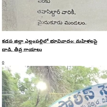
కడప జిల్లా ఎల్లంపల్లిలో భూవివాదం: మహిళలపై
దాడి, తీవ్ర గాయాలు
0