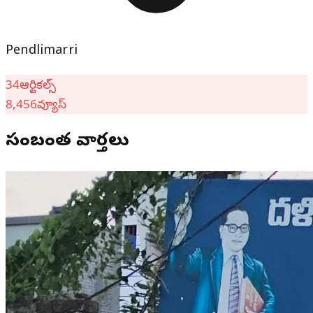
Pendlimarri
34
ఆర్టికల్స్
8,456
వ్యూస్
సంబంధిత వార్తలు