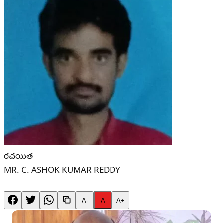
రచయిత
MR. C. ASHOK KUMAR REDDY
A-
A
A+