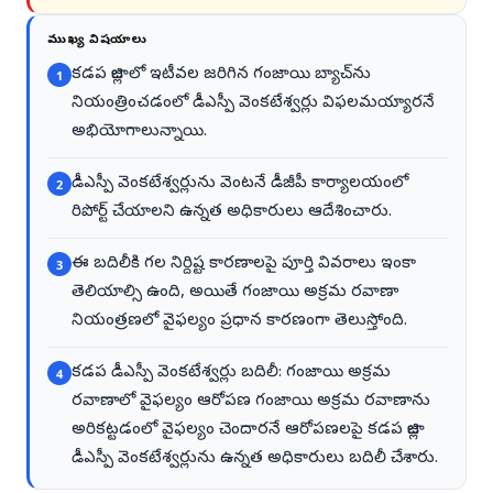
ముఖ్య విషయాలు
కడప జిల్లాలో ఇటీవల జరిగిన గంజాయి బ్యాచ్‌ను
1
నియంత్రించడంలో డీఎస్పీ వెంకటేశ్వర్లు విఫలమయ్యారనే
అభియోగాలున్నాయి.
డీఎస్పీ వెంకటేశ్వర్లును వెంటనే డీజీపీ కార్యాలయంలో
2
రిపోర్ట్ చేయాలని ఉన్నత అధికారులు ఆదేశించారు.
ఈ బదిలీకి గల నిర్దిష్ట కారణాలపై పూర్తి వివరాలు ఇంకా
3
తెలియాల్సి ఉంది, అయితే గంజాయి అక్రమ రవాణా
నియంత్రణలో వైఫల్యం ప్రధాన కారణంగా తెలుస్తోంది.
కడప డీఎస్పీ వెంకటేశ్వర్లు బదిలీ: గంజాయి అక్రమ
4
రవాణాలో వైఫల్యం ఆరోపణ గంజాయి అక్రమ రవాణాను
అరికట్టడంలో వైఫల్యం చెందారనే ఆరోపణలపై కడప జిల్లా
డీఎస్పీ వెంకటేశ్వర్లును ఉన్నత అధికారులు బదిలీ చేశారు.