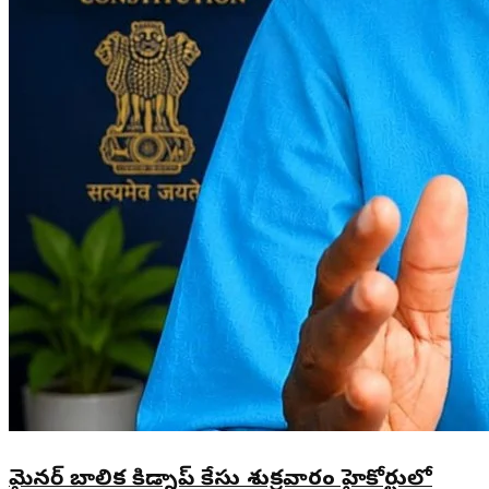
మైనర్ బాలిక కిడ్నాప్ కేసు శుక్రవారం హైకోర్టులో