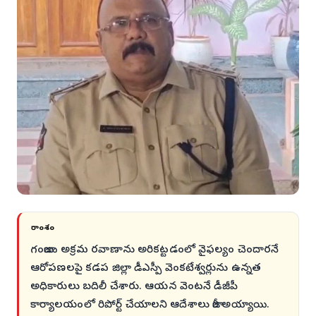
సారాంశం
గంజాయి అక్రమ రవాణాను అరికట్టడంలో వైఫల్యం చెందారనే
ఆరోపణలపై కడప జిల్లా డీఎస్పీ వెంకటేశ్వర్లును ఉన్నత
అధికారులు బదిలీ చేశారు. ఆయన వెంటనే డీజీపీ
కార్యాలయంలో రిపోర్ట్ చేయాలని ఆదేశాలు జారీ అయ్యాయి.