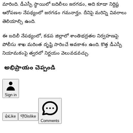
మారింది. డీఎస్పీ స్థాయిలో బదిలీలు జరగడం, అది కూడా నిర్దిష్ట
ఆరోపణల నేపథ్యంలో జరగడం గమనార్హం. దీనిపై మరిన్ని వివరాలు
తెలియాల్సి ఉంది.
ఈ బదిలీ నేపథ్యంలో, కడప జిల్లాలో శాంతిభద్రతల నిర్వహణపై
పోలీసు శాఖ మరింత దృష్టి సారించే అవకాశం ఉంది. కొత్త డీఎస్పీ
నియామకంపై త్వరలో నిర్ణయం వెలువడవచ్చు.
మీ అభిప్రాయం చెప్పండి
Sign in
👍
Like
👎
Dislike
Comments