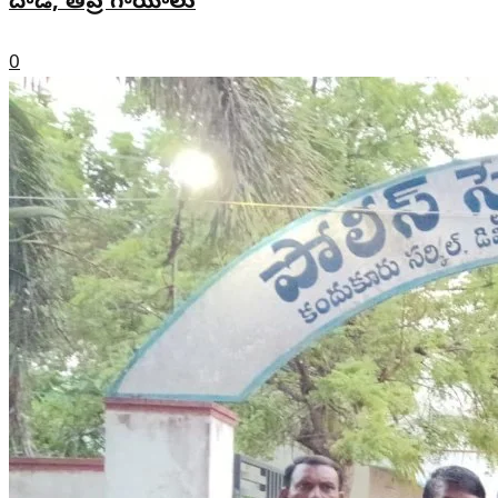
దాడి, తీవ్ర గాయాలు
0