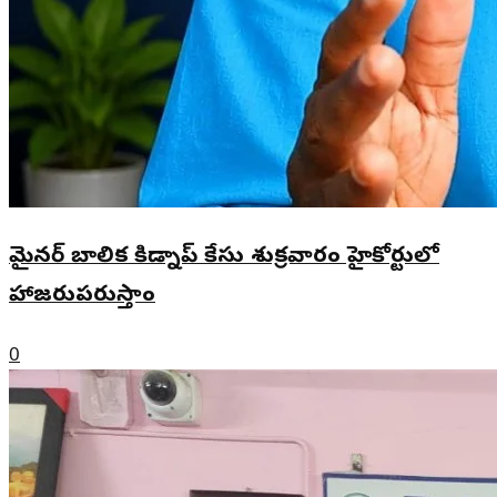
మైనర్ బాలిక కిడ్నాప్ కేసు శుక్రవారం హైకోర్టులో
హాజరుపరుస్తాం
0