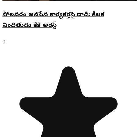
పోలవరం జనసేన కార్యకర్తపై దాడి: కీలక
నిందితుడు కేకే అరెస్ట్
0