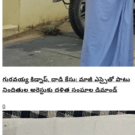
గురవయ్య కిడ్నాప్, దాడి కేసు: మాజీ ఎస్సైతో పాటు
నిందితుల అరెస్టుకు దళిత సంఘాల డిమాండ్
0