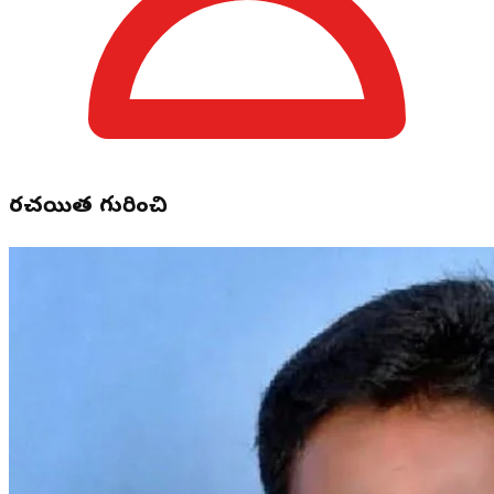
రచయిత గురించి