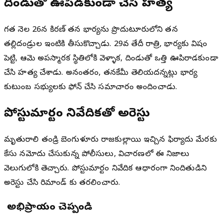
దిండుతో ఊపిరాడకుండా చేసి హత్య
గత నెల 26న కిరణ్ తన భార్యను ప్రొద్దుటూరులోని తన
తల్లిదండ్రుల ఇంటికి తీసుకొచ్చాడు. 29వ తేదీ రాత్రి, భార్యకు విషం
పెట్టి, ఆమె అపస్మారక స్థితిలోకి వెళ్ళాక, దిండుతో ఒత్తి ఊపిరాడకుండా
చేసి హత్య చేశాడు. అనంతరం, తనకేమీ తెలియదన్నట్లు భార్య
కుటుంబ సభ్యులకు ఫోన్ చేసి సమాచారం అందించాడు.
పోస్టుమార్టం నివేదికతో అరెస్టు
మృతురాలి తండ్రి బెంగుళూరు రాజకుల్లాయి ఇచ్చిన ఫిర్యాదు మేరకు
కేసు నమోదు చేసుకున్న పోలీసులు, విచారణలో ఈ నిజాలు
వెలుగులోకి తెచ్చారు. పోస్టుమార్టం నివేదిక ఆధారంగా నిందితుడిని
అరెస్టు చేసి రిమాండ్ కు తరలించారు.
మీ అభిప్రాయం చెప్పండి