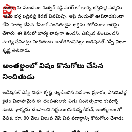
ప్రొ
ద్దుటూరు మండలం ఈశ్వర్ రెడ్డి నగర్ లో భార్య భద్రిపల్లె పద్మను
ఆమె భర్త బద్రిపల్లి కిరణ్ విషమిచ్చి, ఆపై దిండుతో ఊపిరాడకుండా
చేసి హత్య చేసిన కేసులో నిందితుడైన భర్తను పోలీసులు అరెస్టు
చేశారు. ఈ కేసులో భార్య లావుగా ఉందని, ఎక్కువ తింటుందని
హత్య చేసినట్లు నిందితుడు అంగీకరించినట్లు అడిషనల్ ఎస్పీ విభూ
కృష్ణ తెలిపారు.
అంతర్జాలంలో విషం కొనుగోలు చేసిన
నిందితుడు
అడిషనల్ ఎస్పీ విభూ కృష్ణ వెల్లడించిన వివరాల ప్రకారం, ఎనిమిదేళ్ల
క్రితం వివాహమైన ఈ దంపతులకు ఏడు సంవత్సరాల కుమార్తె
ఉంది. భార్యను చంపాలని నిర్ణయించుకున్న కిరణ్, అంతర్జాలంలో
వెతికి, రూ. 80 వేలు విలువ చేసే విష పదార్థాన్ని కొనుగోలు చేశాడు.