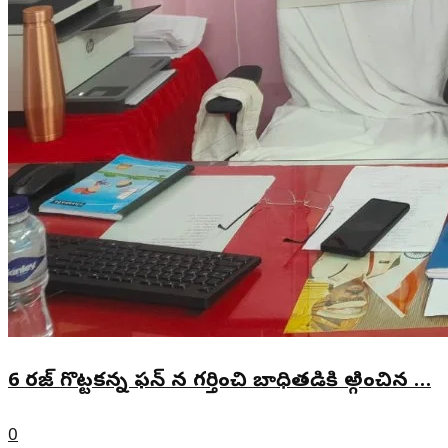
6 రజ్ గొట్టకన్న ఫన్ న గర్తించి బాధితడికి అ్గించిన …
0