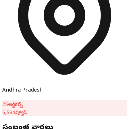
Andhra Pradesh
25
ఆర్టికల్స్
5,594
వ్యూస్
సంబంధిత వార్తలు