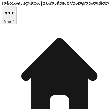
జాతీయం
అంతర్జాతీయం
క్రీడలు
సాంకేతికం
వినోదం
వ్యాపారం
రాజకీయా
More