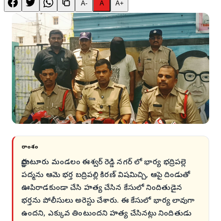
A-
A
A+
సారాంశం
ప్రొద్దుటూరు మండలం ఈశ్వర్ రెడ్డి నగర్ లో భార్య భద్రిపల్లె
పద్మను ఆమె భర్త బద్రిపల్లి కిరణ్ విషమిచ్చి, ఆపై దిండుతో
ఊపిరాడకుండా చేసి హత్య చేసిన కేసులో నిందితుడైన
భర్తను పోలీసులు అరెస్టు చేశారు. ఈ కేసులో భార్య లావుగా
ఉందని, ఎక్కువ తింటుందని హత్య చేసినట్లు నిందితుడు