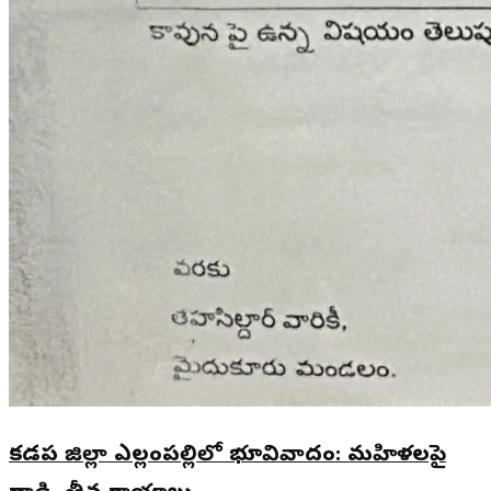
కడప జిల్లా ఎల్లంపల్లిలో భూవివాదం: మహిళలపై