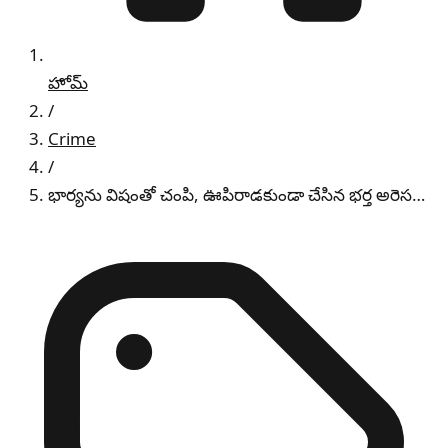
హోమ్
/
Crime
/
భార్యను విషంతో చంపి, ఊపిరాడకుండా చేసిన భర్త అరెస…