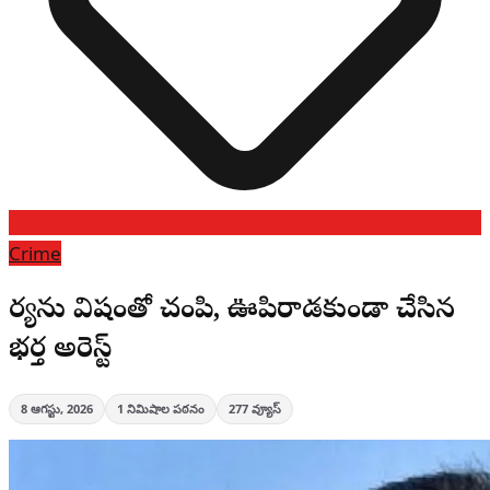
Crime
భార్యను విషంతో చంపి, ఊపిరాడకుండా చేసిన
భర్త అరెస్ట్
8 ఆగస్టు, 2026
1
నిమిషాల పఠనం
277
వ్యూస్