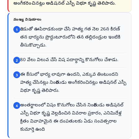
అంగీకరించినట్లు అడిషనల్ ఎస్పీ విభూ కృష్ణ తెలిపారు.
ముఖ్య విషయాలు
దిండుతో ఊపిరాడకుండా చేసి హత్య గత నెల 26న కిరణ్
1
తన భార్యను ప్రొద్దుటూరులోని తన తల్లిదండ్రుల ఇంటికి
తీసుకొచ్చాడు.
80 వేలు విలువ చేసే విష పదార్థాన్ని కొనుగోలు చేశాడు.
2
ఈ కేసులో భార్య లావుగా ఉందని, ఎక్కువ తింటుందని
3
హత్య చేసినట్లు నిందితుడు అంగీకరించినట్లు అడిషనల్ ఎస్పీ
విభూ కృష్ణ తెలిపారు.
అంతర్జాలంలో విషం కొనుగోలు చేసిన నిందితుడు అడిషనల్
4
ఎస్పీ విభూ కృష్ణ వెల్లడించిన వివరాల ప్రకారం, ఎనిమిదేళ్ల
క్రితం వివాహమైన ఈ దంపతులకు ఏడు సంవత్సరాల
కుమార్తె ఉంది.