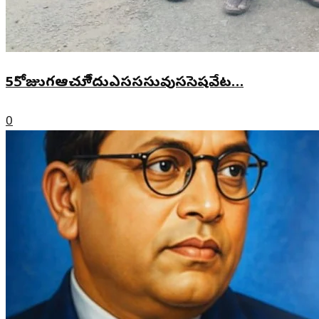
55ోజుుగఆచూీేదుఎసససువుససెషవేట…
0