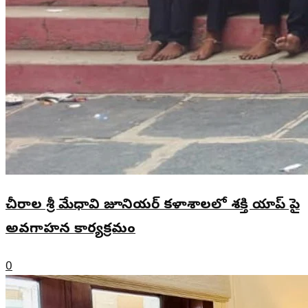
చీరాల శ్రీ మేధావి జూనియర్ కళాశాలలో శక్తి యాప్ పై
అవగాహన కార్యక్రమం
0