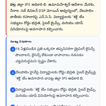
బాపట్ల జిల్లా IPS అధికారి బి. ఉమామహేశ్వర్ ఆదేశాల మేరకు,
చీరాల సబ్ డివిజన్ DSP మోయిన్ ఆధ్వర్యంలో, వేటపాలెం
జాతీయ రహదారిపై ఎన్.సి.సి. విద్యార్థులకు 'శక్తి' టీం
సభ్యులు రోడ్డు భద్రత, సైబర్ క్రైమ్స్, మరియు యాప్
వినియోగంపై అవగాహన కల్పించారు.
ముఖ్య విషయాలు
18 ఏళ్లు నిండిన ప్రతి ఒక్కరూ తప్పనిసరిగా డ్రైవింగ్ లైసెన్స్
1
పొందాలని, లైసెన్స్ లేకుండా వాహనాలు నడపడం
చట్టవిరుద్ధమని స్పష్టం చేశారు.
వేటపాలెం హైవేపై విద్యార్థులకు రోడ్డు భద్రత, సైబర్ క్రైమ్స్‌పై
2
'శక్తి' టీం అవగాహన బాపట్ల జిల్లా IPS అధికారి బి.
విద్యార్థులకు 'శక్తి' టీం సభ్యులు రోడ్డు భద్రత, సైబర్ క్రైమ్స్,
3
మరియు యాప్ వినియోగంపై అవగాహన కల్పించారు.