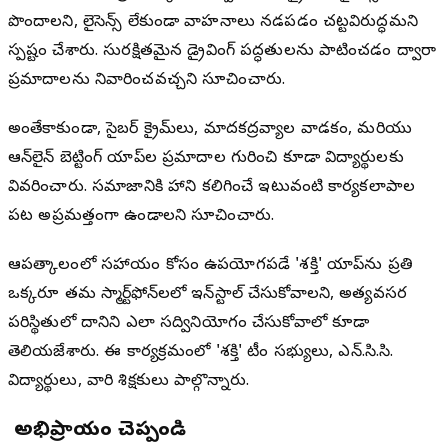
పొందాలని, లైసెన్స్ లేకుండా వాహనాలు నడపడం చట్టవిరుద్ధమని
స్పష్టం చేశారు. సురక్షితమైన డ్రైవింగ్ పద్ధతులను పాటించడం ద్వారా
ప్రమాదాలను నివారించవచ్చని సూచించారు.
అంతేకాకుండా, సైబర్ క్రైమ్‌లు, మాదకద్రవ్యాల వాడకం, మరియు
ఆన్‌లైన్ బెట్టింగ్ యాప్‌ల ప్రమాదాల గురించి కూడా విద్యార్థులకు
వివరించారు. సమాజానికి హాని కలిగించే ఇటువంటి కార్యకలాపాల
పట్ల అప్రమత్తంగా ఉండాలని సూచించారు.
ఆపత్కాలంలో సహాయం కోసం ఉపయోగపడే 'శక్తి' యాప్‌ను ప్రతి
ఒక్కరూ తమ స్మార్ట్‌ఫోన్‌లలో ఇన్‌స్టాల్ చేసుకోవాలని, అత్యవసర
పరిస్థితుల్లో దానిని ఎలా సద్వినియోగం చేసుకోవాలో కూడా
తెలియజేశారు. ఈ కార్యక్రమంలో 'శక్తి' టీం సభ్యులు, ఎన్.సి.సి.
విద్యార్థులు, వారి శిక్షకులు పాల్గొన్నారు.
మీ అభిప్రాయం చెప్పండి