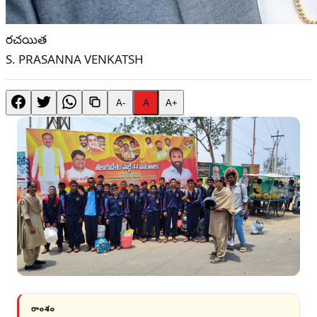
రచయిత
S. PRASANNA VENKATSH
A-
A
A+
సారాంశం