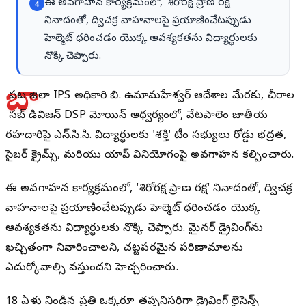
ఈ అవగాహన కార్యక్రమంలో, 'శిరోరక్ష ప్రాణ రక్ష'
4
నినాదంతో, ద్విచక్ర వాహనాలపై ప్రయాణించేటప్పుడు
హెల్మెట్ ధరించడం యొక్క ఆవశ్యకతను విద్యార్థులకు
నొక్కి చెప్పారు.
బా
పట్ల జిల్లా IPS అధికారి బి. ఉమామహేశ్వర్ ఆదేశాల మేరకు, చీరాల
సబ్ డివిజన్ DSP మోయిన్ ఆధ్వర్యంలో, వేటపాలెం జాతీయ
రహదారిపై ఎన్.సి.సి. విద్యార్థులకు 'శక్తి' టీం సభ్యులు రోడ్డు భద్రత,
సైబర్ క్రైమ్స్, మరియు యాప్ వినియోగంపై అవగాహన కల్పించారు.
ఈ అవగాహన కార్యక్రమంలో, 'శిరోరక్ష ప్రాణ రక్ష' నినాదంతో, ద్విచక్ర
వాహనాలపై ప్రయాణించేటప్పుడు హెల్మెట్ ధరించడం యొక్క
ఆవశ్యకతను విద్యార్థులకు నొక్కి చెప్పారు. మైనర్ డ్రైవింగ్‌ను
ఖచ్చితంగా నివారించాలని, చట్టపరమైన పరిణామాలను
ఎదుర్కోవాల్సి వస్తుందని హెచ్చరించారు.
18 ఏళ్లు నిండిన ప్రతి ఒక్కరూ తప్పనిసరిగా డ్రైవింగ్ లైసెన్స్