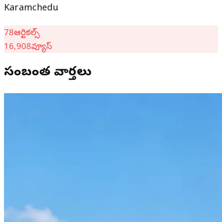
Karamchedu
78
ఆర్టికల్స్
16,908
వ్యూస్
సంబంధిత వార్తలు