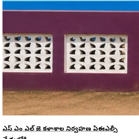
ఎస్ ఎం ఎల్ జె కళాశాల నిర్వహణ ఏఈఎల్సీ