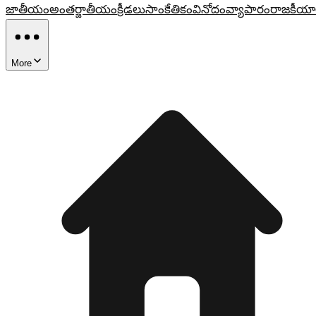
జాతీయం
అంతర్జాతీయం
క్రీడలు
సాంకేతికం
వినోదం
వ్యాపారం
రాజకీయా
More