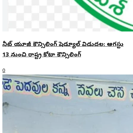
నీట్ యూజీ కౌన్సిలింగ్ షెడ్యూల్ విడుదల: ఆగస్టు
13 నుంచి రాష్ట్ర కోటా కౌన్సిలింగ్
0