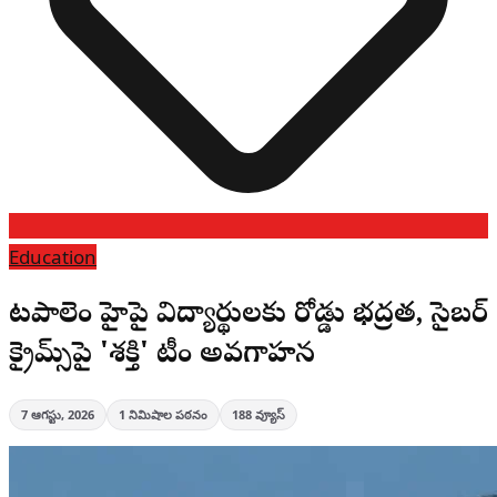
Education
వేటపాలెం హైవేపై విద్యార్థులకు రోడ్డు భద్రత, సైబర్
క్రైమ్స్‌పై 'శక్తి' టీం అవగాహన
7 ఆగస్టు, 2026
1
నిమిషాల పఠనం
188
వ్యూస్