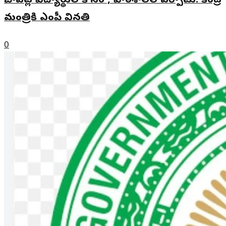
బాపట్ల విద్యార్థుల కోసం , పాఠశాలల ఏర్పాటు: కేంద్ర
మంత్రికి ఎంపీ వినతి
0