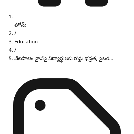
హోమ్
/
Education
/
వేటపాలెం హైవేపై విద్యార్థులకు రోడ్డు భద్రత, సైబర…