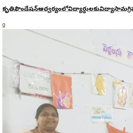
కృతిఫౌండేషన్ఆధ్వర్యంలోవిద్యార్థులకువిద్యాసామగ్రి
0