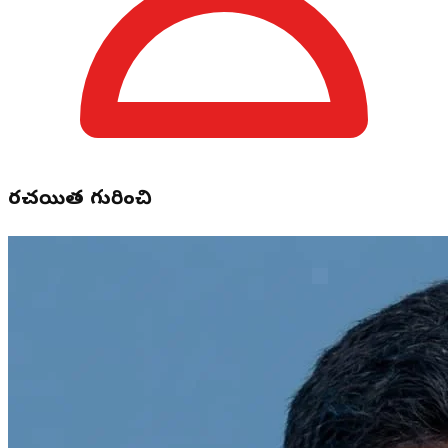
రచయిత గురించి