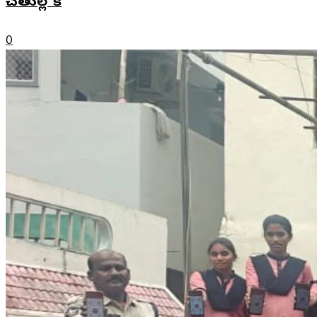
చేతుల్లోకి
0