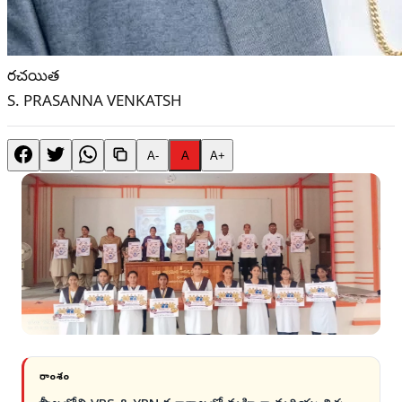
రచయిత
S. PRASANNA VENKATSH
A-
A
A+
సారాంశం