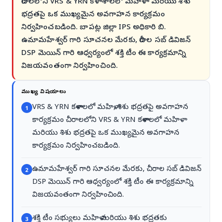
చీరాలలోని VRS & YRN కళాశాలలో మహిళా మరియు శిశు
భద్రతపై ఒక ముఖ్యమైన అవగాహన కార్యక్రమం
నిర్వహించబడింది. బాపట్ల జిల్లా IPS అధికారి బి.
ఉమామహేశ్వర్ గారి సూచనల మేరకు, చీరాల సబ్ డివిజన్
DSP మెయిన్ గారి ఆధ్వర్యంలో శక్తి టీం ఈ కార్యక్రమాన్ని
విజయవంతంగా నిర్వహించింది.
ముఖ్య విషయాలు
VRS & YRN కళాశాలలో మహిళా, శిశు భద్రతపై అవగాహన
1
కార్యక్రమం చీరాలలోని VRS & YRN కళాశాలలో మహిళా
మరియు శిశు భద్రతపై ఒక ముఖ్యమైన అవగాహన
కార్యక్రమం నిర్వహించబడింది.
ఉమామహేశ్వర్ గారి సూచనల మేరకు, చీరాల సబ్ డివిజన్
2
DSP మెయిన్ గారి ఆధ్వర్యంలో శక్తి టీం ఈ కార్యక్రమాన్ని
విజయవంతంగా నిర్వహించింది.
శక్తి టీం సభ్యులు మహిళా మరియు శిశు భద్రతకు
3