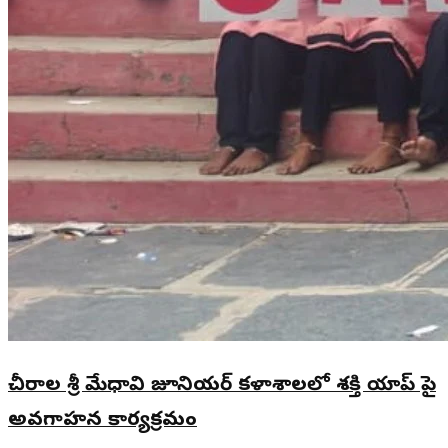
చీరాల శ్రీ మేధావి జూనియర్ కళాశాలలో శక్తి యాప్ పై
అవగాహన కార్యక్రమం