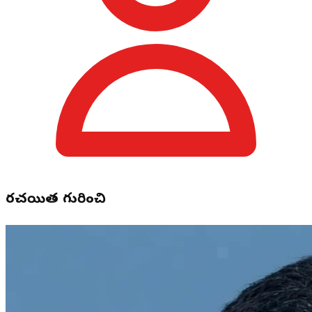
రచయిత గురించి