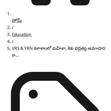
హోమ్
/
Education
/
VRS & YRN కళాశాలలో మహిళా, శిశు భద్రతపై అవగాహన
కా…