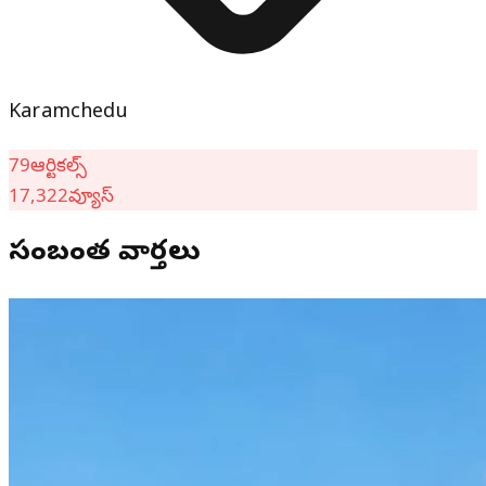
Karamchedu
79
ఆర్టికల్స్
17,322
వ్యూస్
సంబంధిత వార్తలు