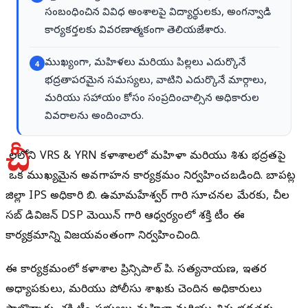
సంబంధించిన వివిధ అంశాలపై విద్యార్థులకు, అంగన్వాడి
కార్యకర్తలకు వివరణాత్మకంగా తెలియజేశారు.
ముఖ్యంగా, మహిళలు మరియు పిల్లలు ఎదుర్కొనే
4
భద్రతాపరమైన సమస్యలు, వాటిని ఎదుర్కొనే మార్గాలు,
మరియు సహాయం కోసం సంప్రదించాల్సిన అధికారుల
వివరాలను అందించారు.
చీ
రాలలోని VRS & YRN కళాశాలలో మహిళా మరియు శిశు భద్రతపై
ఒక ముఖ్యమైన అవగాహన కార్యక్రమం నిర్వహించబడింది. బాపట్ల
జిల్లా IPS అధికారి బి. ఉమామహేశ్వర్ గారి సూచనల మేరకు, చీరాల
సబ్ డివిజన్ DSP మెయిన్ గారి ఆధ్వర్యంలో శక్తి టీం ఈ
కార్యక్రమాన్ని విజయవంతంగా నిర్వహించింది.
ఈ కార్యక్రమంలో కళాశాల ప్రిన్సిపాల్ పి. సత్యనారాయణ, ఇతర
అధ్యాపకులు, మరియు పోలీసు శాఖకు చెందిన అధికారులు