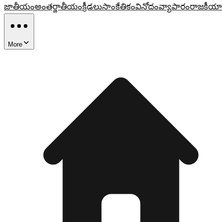
జాతీయం
అంతర్జాతీయం
క్రీడలు
సాంకేతికం
వినోదం
వ్యాపారం
రాజకీయా
More