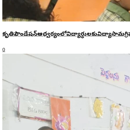
కృతిఫౌండేషన్ఆధ్వర్యంలోవిద్యార్థులకువిద్యాసామగ్రి
0