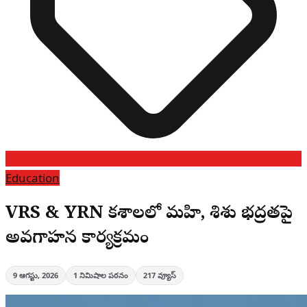
Education
VRS & YRN కళాశాలలో మహిళా, శిశు భద్రతపై
అవగాహన కార్యక్రమం
9 ఆగస్టు, 2026
1
నిమిషాల పఠనం
217
వ్యూస్