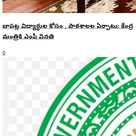
బాపట్ల విద్యార్థుల కోసం , పాఠశాలల ఏర్పాటు: కేంద్ర
మంత్రికి ఎంపీ వినతి
0