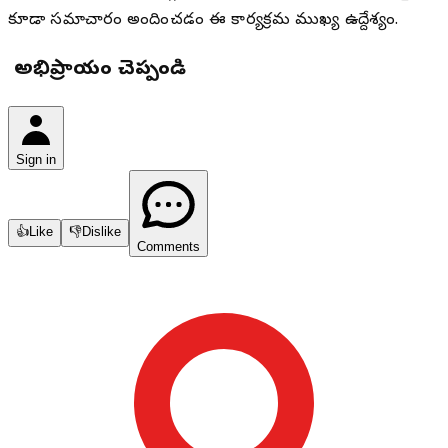
కూడా సమాచారం అందించడం ఈ కార్యక్రమ ముఖ్య ఉద్దేశ్యం.
మీ అభిప్రాయం చెప్పండి
Sign in
👍
Like
👎
Dislike
Comments