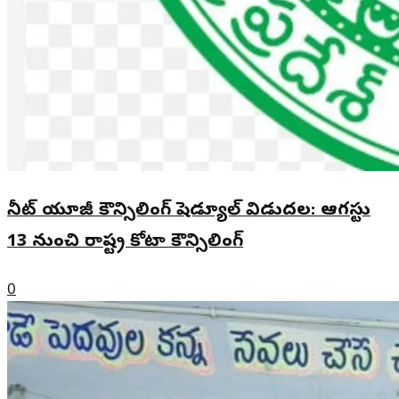
నీట్ యూజీ కౌన్సిలింగ్ షెడ్యూల్ విడుదల: ఆగస్టు
13 నుంచి రాష్ట్ర కోటా కౌన్సిలింగ్
0