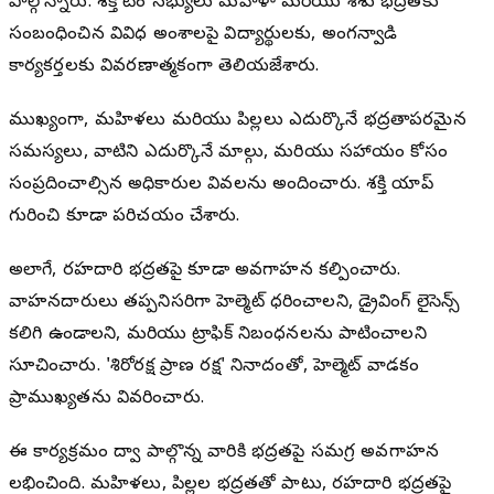
పాల్గొన్నారు. శక్తి టీం సభ్యులు మహిళా మరియు శిశు భద్రతకు
సంబంధించిన వివిధ అంశాలపై విద్యార్థులకు, అంగన్వాడి
కార్యకర్తలకు వివరణాత్మకంగా తెలియజేశారు.
ముఖ్యంగా, మహిళలు మరియు పిల్లలు ఎదుర్కొనే భద్రతాపరమైన
సమస్యలు, వాటిని ఎదుర్కొనే మార్గాలు, మరియు సహాయం కోసం
సంప్రదించాల్సిన అధికారుల వివరాలను అందించారు. శక్తి యాప్
గురించి కూడా పరిచయం చేశారు.
అలాగే, రహదారి భద్రతపై కూడా అవగాహన కల్పించారు.
వాహనదారులు తప్పనిసరిగా హెల్మెట్ ధరించాలని, డ్రైవింగ్ లైసెన్స్
కలిగి ఉండాలని, మరియు ట్రాఫిక్ నిబంధనలను పాటించాలని
సూచించారు. 'శిరోరక్ష ప్రాణ రక్ష' నినాదంతో, హెల్మెట్ వాడకం
ప్రాముఖ్యతను వివరించారు.
ఈ కార్యక్రమం ద్వారా పాల్గొన్న వారికి భద్రతపై సమగ్ర అవగాహన
లభించింది. మహిళలు, పిల్లల భద్రతతో పాటు, రహదారి భద్రతపై