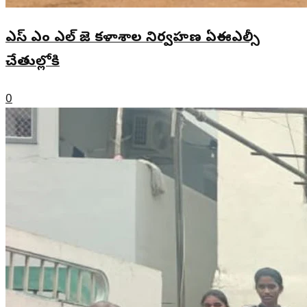
ఎస్ ఎం ఎల్ జె కళాశాల నిర్వహణ ఏఈఎల్సీ
చేతుల్లోకి
0