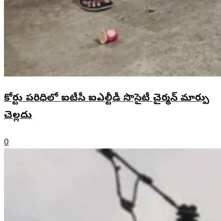
కోర్టు పరిధిలో ఐటీసీ ఐఎల్టీడీ సొసైటీ చైర్మన్ మార్పు
చెల్లదు
0