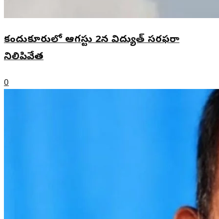
కందుకూరులో ఆగస్టు 2న విద్యుత్ సరఫరా
నిలిపివేత
0