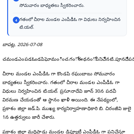
సోమవారం బాధ్యతలు స్వీకరించారు.
గతంలో చీరాల మండల ఎంపీడీఓ గా విధులు నిర్వహించిన
4
టి.యల్.
బాపట్ల, 2026-07-08
చమండఎంపడఓగొండపిఘోమంించ.గంోఈథనంోపనిచేినటి..పూనదేిపది
చీరాల మండల ఎంపీడీఓ గా కొండపి రఘుబాబు సోమవారం
బాధ్యతలు స్వీకరించారు. గతంలో చీరాల మండల ఎంపీడీఓ గా
విధులు నిర్వహించిన టి.యల్. ప్రసూనాదేవి జూన్ 30న పదవీ
విరమణ చేయడంతో ఆ స్థానం ఖాళీ అయింది. ఈ నేపథ్యంలో,
ప్రకాశం జిల్లా జడ్.పి. ముఖ్య కార్యనిర్వాహణాధికారి బి. చిరంజీవి జులై
1న ఉత్తర్వులు జారీ చేశారు.
ప్రకాశం జిల్లా మద్దిపాడు మండల డిప్యూటీ ఎంపీడీఓ గా పనిచేస్తూ