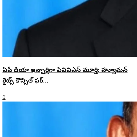
ఏపీ మీడియా ఇన్చార్జిగా పివివిఎస్ మూర్తి: హ్యూమన్
రైట్స్ కౌన్సిల్ ఫర్…
0