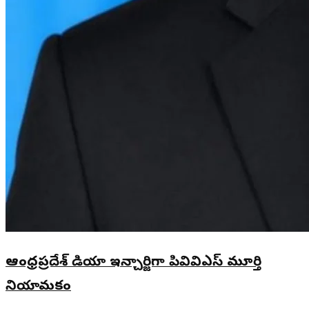
ఆంధ్రప్రదేశ్ మీడియా ఇన్చార్జిగా పివివిఎస్ మూర్తి
నియామకం