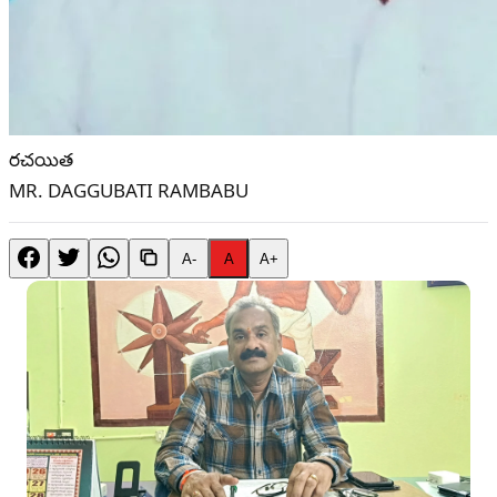
రచయిత
MR. DAGGUBATI RAMBABU
A-
A
A+