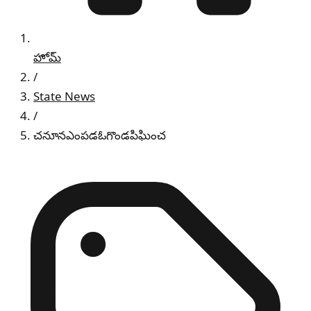
హోమ్
/
State News
/
చనూనఎంపడఓగొండపిఘించ