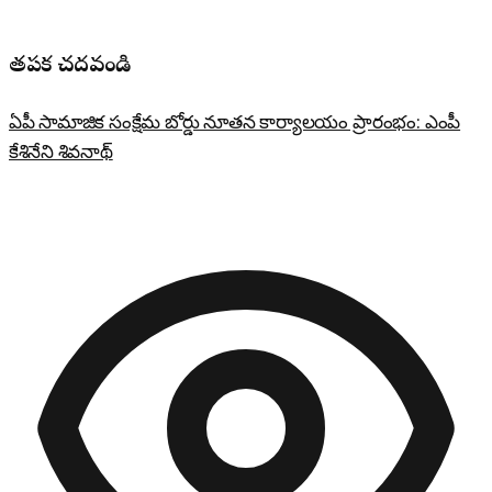
తప్పక చదవండి
ఏపీ సామాజిక సంక్షేమ బోర్డు నూతన కార్యాలయం ప్రారంభం: ఎంపీ
కేశినేని శివనాథ్