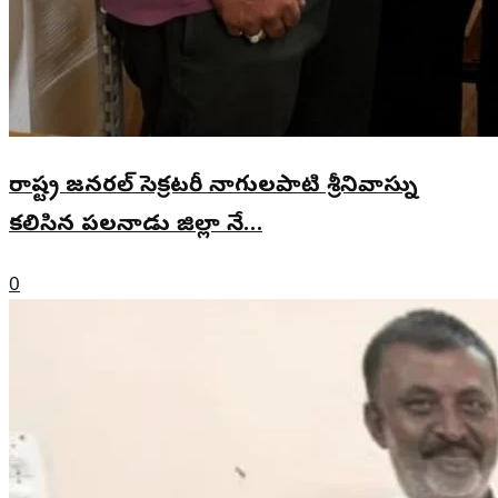
రాష్ట్ర జనరల్ సెక్రటరీ నాగులపాటి శ్రీనివాస్ను
కలిసిన పలనాడు జిల్లా నే…
0