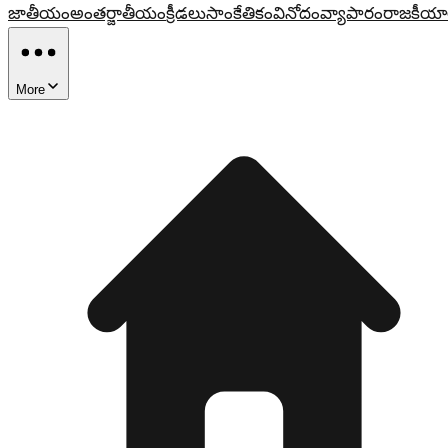
జాతీయం
అంతర్జాతీయం
క్రీడలు
సాంకేతికం
వినోదం
వ్యాపారం
రాజకీయా
More