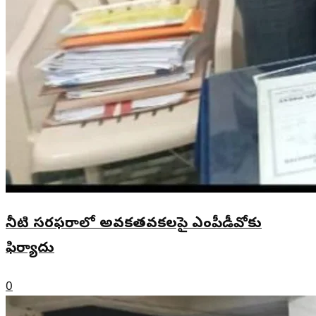
నీటి సరఫరాలో అవకతవకలపై ఎంపీడీవోకు
ఫిర్యాదు
0