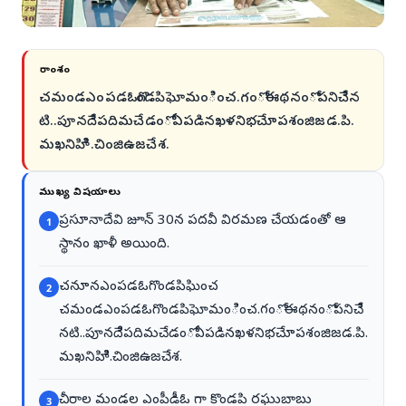
సారాంశం
చమండఎంపడఓగొండపిఘోమంించ.గంోఈథనంోపనిచేిన
టి..పూనదేిపదిమచేడంోఏపడినఖళనిభచేూపశంజిజడ.పి.
మఖనిహిిి.చింజిఉజచేశ.
ముఖ్య విషయాలు
ప్రసూనాదేవి జూన్ 30న పదవీ విరమణ చేయడంతో ఆ
1
స్థానం ఖాళీ అయింది.
చనూనఎంపడఓగొండపిఘించ
2
చమండఎంపడఓగొండపిఘోమంించ.గంోఈథనంోపనిచేి
నటి..పూనదేిపదిమచేడంోఏపడినఖళనిభచేూపశంజిజడ.పి.
మఖనిహిిి.చింజిఉజచేశ.
చీరాల మండల ఎంపీడీఓ గా కొండపి రఘుబాబు
3