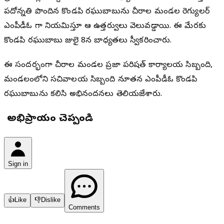
పదోన్నతి పొందిన కొండపి రఘుబాబును చీరాల మండల రెగ్యులర్
ఎంపీడీఓ గా నియమిస్తూ ఆ ఉత్తర్వులు వెలువడ్డాయి. ఈ మేరకు
కొండపి రఘుబాబు జులై 8న బాధ్యతలు స్వీకరించారు.
ఈ సందర్భంగా చీరాల మండల ప్రజా పరిషత్ కార్యాలయ సిబ్బంది,
మండలంలోని సచివాలయ సిబ్బంది నూతన ఎంపీడీఓ కొండపి
రఘుబాబును కలిసి అభినందనలు తెలియజేశారు.
మీ అభిప్రాయం చెప్పండి
Sign in
👍
Like
👎
Dislike
Comments