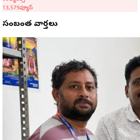
13,579
వ్యూస్
సంబంధిత వార్తలు