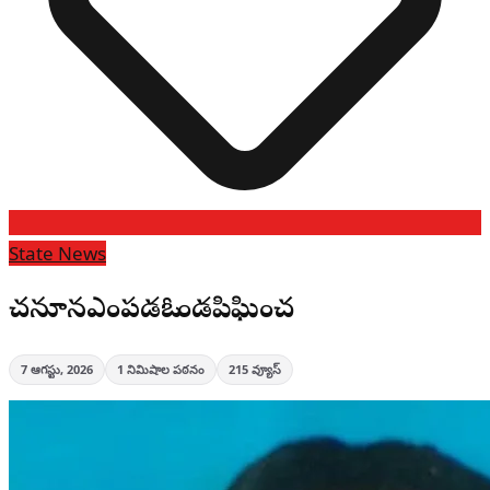
State News
చనూనఎంపడఓగొండపిఘించ
7 ఆగస్టు, 2026
1
నిమిషాల పఠనం
215
వ్యూస్