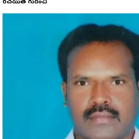
రచయిత గురించి