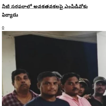
నీటి సరఫరాలో అవకతవకలపై ఎంపీడీవోకు
ఫిర్యాదు
0