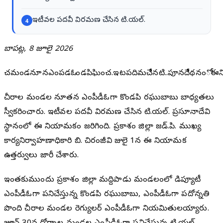
ఇటీవల పదవీ విరమణ చేసిన టి.యల్.
4
బాపట్ల, 8 జూలై 2026
చమండనూనఎంపడఓగొండపిఘించ.ఇటపదిమచేినటి..పూనదేిథనంోఈనిమం
చీరాల మండల నూతన ఎంపీడీఓగా కొండపి రఘుబాబు బాధ్యతలు
స్వీకరించారు. ఇటీవల పదవీ విరమణ చేసిన టి.యల్. ప్రసూనాదేవి
స్థానంలో ఈ నియామకం జరిగింది. ప్రకాశం జిల్లా జడ్.పి. ముఖ్య
కార్యనిర్వాహణాధికారి బి. చిరంజీవి జులై 1న ఈ నియామక
ఉత్తర్వులు జారీ చేశారు.
ఇంతకుముందు ప్రకాశం జిల్లా మద్దిపాడు మండలంలో డిప్యూటీ
ఎంపీడీఓగా పనిచేస్తున్న కొండపి రఘుబాబు, ఎంపీడీఓగా పదోన్నతి
పొంది చీరాల మండల రెగ్యులర్ ఎంపీడీఓగా నియమితులయ్యారు.