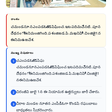
సారాంశం
చమండనూనఎంపడఓగొండపిఘించ.ఇటపదిమచేినటి..పూన
దేిథనంోఈనిమంజిగింది.పశంజిజడ.పి.మఖనిహిిి.చింజిజై1న
ఈనిమఉజచేశ.
ముఖ్య విషయాలు
చఎంపడఓగొండపిఘ
1
చమండనూనఎంపడఓగొండపిఘించ.ఇటపదిమచేినటి..పూన
దేిథనంోఈనిమంజిగింది.పశంజిజడ.పి.మఖనిహిిి.చింజిజై1
నఈనిమఉజచేశ.
చిరంజీవి జులై 1న ఈ నియామక ఉత్తర్వులు జారీ చేశారు.
2
చీరాల మండల నూతన ఎంపీడీఓగా కొండపి రఘుబాబు
3
బాధ్యతలు స్వీకరించారు.