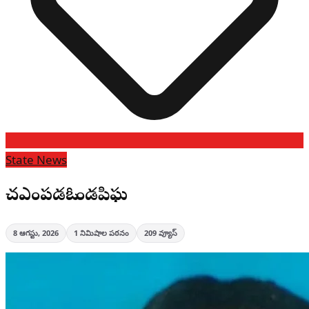
State News
చఎంపడఓగొండపిఘ
8 ఆగస్టు, 2026
1
నిమిషాల పఠనం
209
వ్యూస్