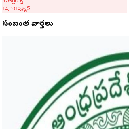
97
ఆర్టికల్స్
14,001
వ్యూస్
సంబంధిత వార్తలు