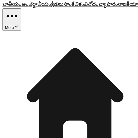
జాతీయం
అంతర్జాతీయం
క్రీడలు
సాంకేతికం
వినోదం
వ్యాపారం
రాజకీయా
More