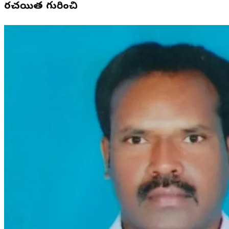
రచయిత గురించి