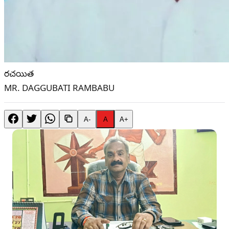
రచయిత
MR. DAGGUBATI RAMBABU
A-
A
A+