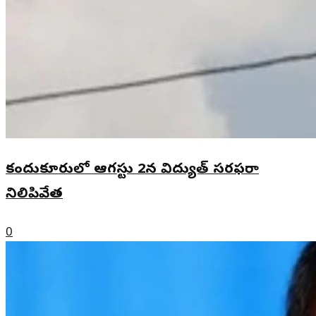
కందుకూరులో ఆగస్టు 2న విద్యుత్ సరఫరా
నిలిపివేత
0