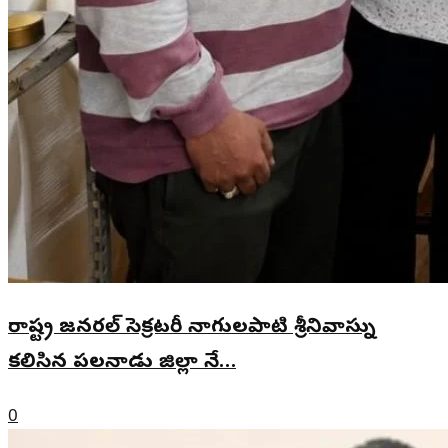
రాష్ట్ర జనరల్ సెక్రటరీ నాగులపాటి శ్రీనివాస్ను
కలిసిన పలనాడు జిల్లా నే…
0