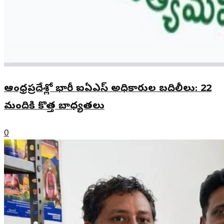
ఆంధ్రప్రదేశ్లో భారీ ఐఏఎస్ అధికారుల బదిలీలు: 22
మందికి కొత్త బాధ్యతలు
0