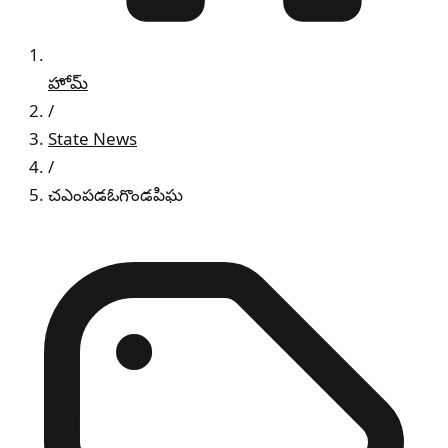
హోమ్
/
State News
/
చఎంపడఓగొండపిఘ