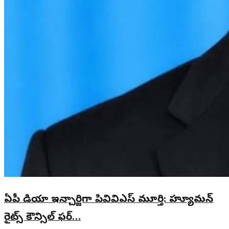
ఏపీ మీడియా ఇన్చార్జిగా పివివిఎస్ మూర్తి: హ్యూమన్
రైట్స్ కౌన్సిల్ ఫర్…