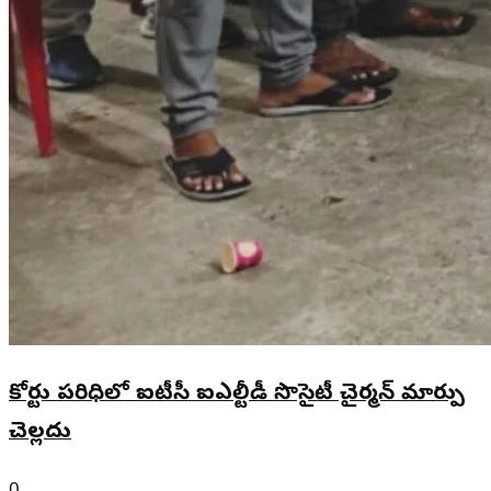
కోర్టు పరిధిలో ఐటీసీ ఐఎల్టీడీ సొసైటీ చైర్మన్ మార్పు
చెల్లదు
0