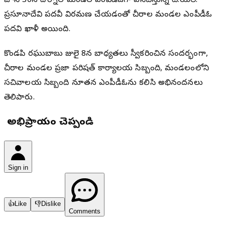
జూన్ 30న దోర్నాల మండల ఎంపీడీఓగా పనిచేస్తున్న టి.యల్.
ప్రసూనాదేవి పదవీ విరమణ చేయడంతో చీరాల మండల ఎంపీడీఓ
పదవి ఖాళీ అయింది.
కొండపి రఘుబాబు జులై 8న బాధ్యతలు స్వీకరించిన సందర్భంగా,
చీరాల మండల ప్రజా పరిషత్ కార్యాలయ సిబ్బంది, మండలంలోని
సచివాలయ సిబ్బంది నూతన ఎంపీడీఓను కలిసి అభినందనలు
తెలిపారు.
మీ అభిప్రాయం చెప్పండి
Sign in
👍
Like
👎
Dislike
Comments