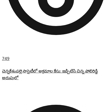
749
చెన్నకేశంపల్లె సొసైటీలో అక్రమాల కేసు: జడ్పిటిసి చిన్న పోలిరెడ్డి
అదుపులో