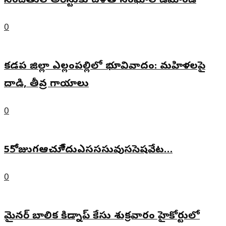
నిందితుల అరెస్టుకు దళిత సంఘాల డిమాండ్
0
కడప జిల్లా ఎల్లంపల్లిలో భూవివాదం: మహిళలపై
దాడి, తీవ్ర గాయాలు
0
55ోజుుగఆచూీేదుఎసససువుససెషవేట…
0
మైనర్ బాలిక కిడ్నాప్ కేసు శుక్రవారం హైకోర్టులో