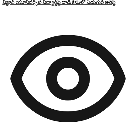
విజ్ఞాన్ యూనివర్సిటీ విద్యార్థిపై దాడి కేసులో ఏడుగురి అరెస్ట్