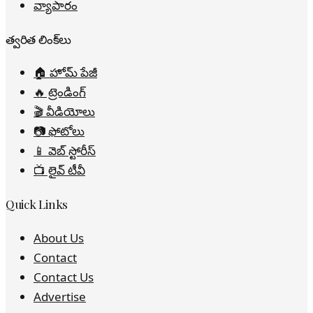
వ్యాపారం
త్వరిత లింక్‌లు
🏠 హోమ్ పేజీ
🔥 ట్రెండింగ్
🎬 వీడియోలు
📷 ఫోటోలు
📱 వెబ్ స్టోరీస్
📺 లైవ్ టీవీ
Quick Links
About Us
Contact
Contact Us
Advertise