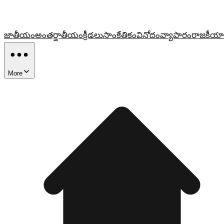
జాతీయం
అంతర్జాతీయం
క్రీడలు
సాంకేతికం
వినోదం
వ్యాపారం
రాజకీయా
More