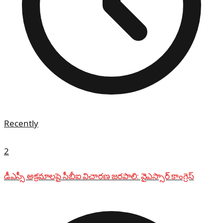
Recently
2
డీఎస్సీ అక్రమాలపై సీబీఐ విచారణ జరపాలి: వైఎస్సార్ కాంగ్రెస్