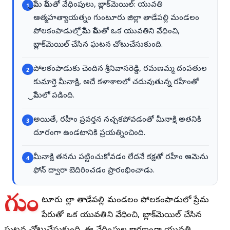
ప్రేమ పేరుతో వేధింపులు, బ్లాక్‌మెయిల్: యువతి
1
ఆత్మహత్యాయత్నం గుంటూరు జిల్లా తాడేపల్లి మండలం
పోలకంపాడులో ప్రేమ పేరుతో ఒక యువతిని వేధించి,
బ్లాక్‌మెయిల్ చేసిన ఘటన చోటుచేసుకుంది.
పోలకంపాడుకు చెందిన శ్రీనివాసరెడ్డి, రమణమ్మ దంపతుల
2
కుమార్తె మీనాక్షి, అదే కళాశాలలో చదువుతున్న రహీంతో
ప్రేమలో పడింది.
అయితే, రహీం ప్రవర్తన నచ్చకపోవడంతో మీనాక్షి అతనికి
3
దూరంగా ఉండటానికి ప్రయత్నించింది.
మీనాక్షి తనను పట్టించుకోవడం లేదనే కక్షతో రహీం ఆమెను
4
ఫోన్ ద్వారా బెదిరించడం ప్రారంభించాడు.
గుం
టూరు జిల్లా తాడేపల్లి మండలం పోలకంపాడులో ప్రేమ
పేరుతో ఒక యువతిని వేధించి, బ్లాక్‌మెయిల్ చేసిన