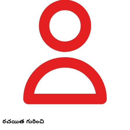
రచయిత గురించి