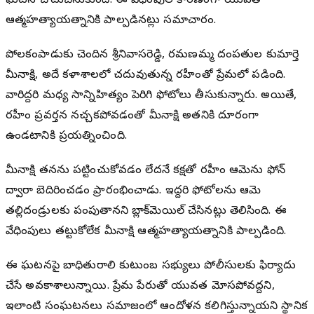
ఘటన చోటుచేసుకుంది. ఈ వేధింపుల కారణంగా యువతి
ఆత్మహత్యాయత్నానికి పాల్పడినట్లు సమాచారం.
పోలకంపాడుకు చెందిన శ్రీనివాసరెడ్డి, రమణమ్మ దంపతుల కుమార్తె
మీనాక్షి, అదే కళాశాలలో చదువుతున్న రహీంతో ప్రేమలో పడింది.
వారిద్దరి మధ్య సాన్నిహిత్యం పెరిగి ఫోటోలు తీసుకున్నారు. అయితే,
రహీం ప్రవర్తన నచ్చకపోవడంతో మీనాక్షి అతనికి దూరంగా
ఉండటానికి ప్రయత్నించింది.
మీనాక్షి తనను పట్టించుకోవడం లేదనే కక్షతో రహీం ఆమెను ఫోన్
ద్వారా బెదిరించడం ప్రారంభించాడు. ఇద్దరి ఫోటోలను ఆమె
తల్లిదండ్రులకు పంపుతానని బ్లాక్‌మెయిల్ చేసినట్లు తెలిసింది. ఈ
వేధింపులు తట్టుకోలేక మీనాక్షి ఆత్మహత్యాయత్నానికి పాల్పడింది.
ఈ ఘటనపై బాధితురాలి కుటుంబ సభ్యులు పోలీసులకు ఫిర్యాదు
చేసే అవకాశాలున్నాయి. ప్రేమ పేరుతో యువత మోసపోవద్దని,
ఇలాంటి సంఘటనలు సమాజంలో ఆందోళన కలిగిస్తున్నాయని స్థానిక