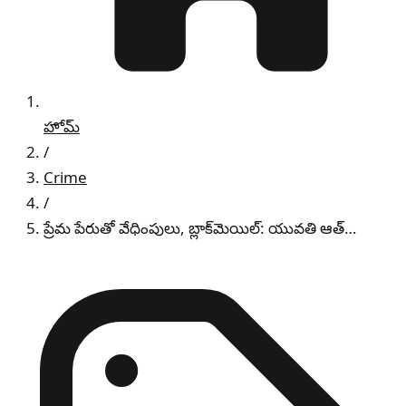
హోమ్
/
Crime
/
ప్రేమ పేరుతో వేధింపులు, బ్లాక్‌మెయిల్: యువతి ఆత్…