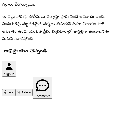
వర్గాలు పేర్కొన్నాయి.
ఈ వ్యవహారంపై పోలీసులు దర్యాప్తు ప్రారంభించే అవకాశం ఉంది.
నిందితుడిపై చట్టపరమైన చర్యలు తీసుకునే దిశగా విచారణ సాగే
అవకాశం ఉంది. యువత ప్రేమ వ్యవహారాల్లో జాగ్రత్తగా ఉండాలని ఈ
ఘటన సూచిస్తోంది.
మీ అభిప్రాయం చెప్పండి
Sign in
👍
Like
👎
Dislike
Comments