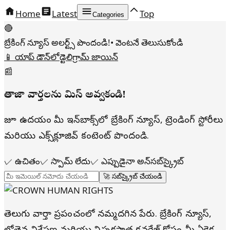
Home
Latest
Top
Categories
🔴
బ్రేకింగ్ న్యూస్ అలర్ట్స్ పొందండి!
• వెంటనే తెలుసుకోండి
📱 యాప్ డౌన్‌లోడ్
టెలిగ్రామ్ జాయిన్
📰
తాజా వార్తలను మిస్ అవ్వకండి!
రోజూ ఉదయం మీ ఇన్‌బాక్స్‌లో బ్రేకింగ్ న్యూస్, ట్రెండింగ్ స్టోరీలు
మరియు ఎక్స్‌క్లూజివ్ కంటెంట్ పొందండి.
✓
ఉచితం
✓
స్పామ్ లేదు
✓
ఎప్పుడైనా అన్‌సబ్‌స్క్రైబ్
🚀 సబ్‌స్క్రైబ్ చేయండి
తెలుగు వార్తా ప్రపంచంలో నమ్మదగిన పేరు. బ్రేకింగ్ న్యూస్,