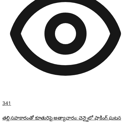
341
తల్లి సహకారంతో కూతురిపై అత్యాచారం: చెన్నైలో షాకింగ్ ఘటన