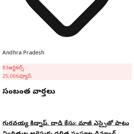
Andhra Pradesh
83
ఆర్టికల్స్
25,066
వ్యూస్
సంబంధిత వార్తలు
గురవయ్య కిడ్నాప్, దాడి కేసు: మాజీ ఎస్సైతో పాటు