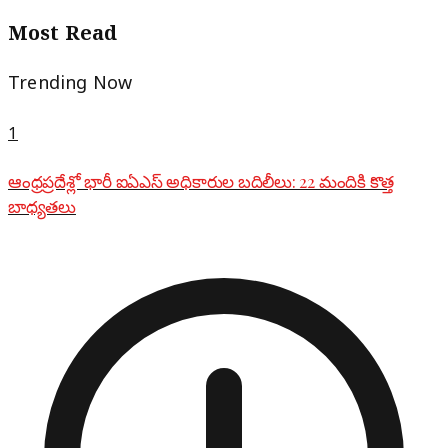
Most Read
Trending Now
1
ఆంధ్రప్రదేశ్లో భారీ ఐఏఎస్ అధికారుల బదిలీలు: 22 మందికి కొత్త
బాధ్యతలు