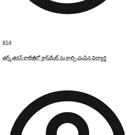
854
తర్న్ తరన్ కాలేజీలో క్లాస్‌మేట్ ను కాల్చి చంపిన విద్యార్థి