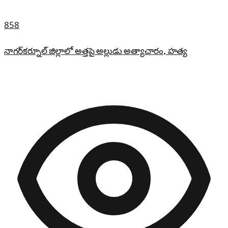
858
నాగర్‌కర్నూల్ జిల్లాలో అత్తపై అల్లుడు అత్యాచారం, హత్య