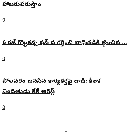
హాజరుపరుస్తాం
0
6 రజ్ గొట్టకన్న ఫన్ న గర్తించి బాధితడికి అ్గించిన …
0
పోలవరం జనసేన కార్యకర్తపై దాడి: కీలక
నిందితుడు కేకే అరెస్ట్
0