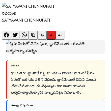
రచయిత
SATYAVANI CHENNUPATI
A-
A
A+
సారాంశం
గుంటూరు జిల్లా తాడేపల్లి మండలం పోలకంపాడులో ప్రేమ
పేరుతో ఒక యువతిని వేధించి, బ్లాక్‌మెయిల్ చేసిన ఘటన
చోటుచేసుకుంది. ఈ వేధింపుల కారణంగా యువతి
ఆత్మహత్యాయత్నానికి పాల్పడినట్లు సమాచారం.
ముఖ్య విషయాలు