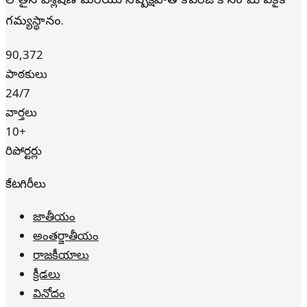
లోతైన విశ్లేషణ మరియు నిష్పక్షపాత కవరేజ్ కోసం మీ ఏకైక
గమ్యస్థానం.
90,372
పాఠకులు
24/7
వార్తలు
10+
రిపోర్టర్లు
కేటగిరీలు
జాతీయం
అంతర్జాతీయం
రాజకీయాలు
క్రీడలు
వినోదం