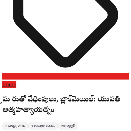
Crime
ప్రేమ పేరుతో వేధింపులు, బ్లాక్‌మెయిల్: యువతి
ఆత్మహత్యాయత్నం
8 ఆగస్టు, 2026
1
నిమిషాల పఠనం
200
వ్యూస్