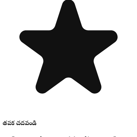
తప్పక చదవండి