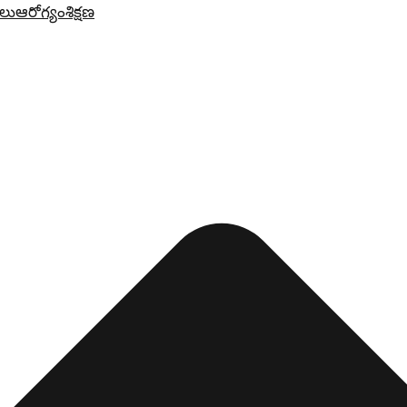
లు
ఆరోగ్యం
శిక్షణ