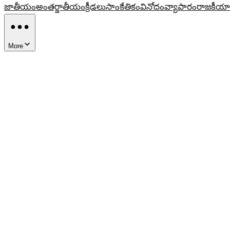
జాతీయం
అంతర్జాతీయం
క్రీడలు
సాంకేతికం
వినోదం
వ్యాపారం
రాజకీయా
More